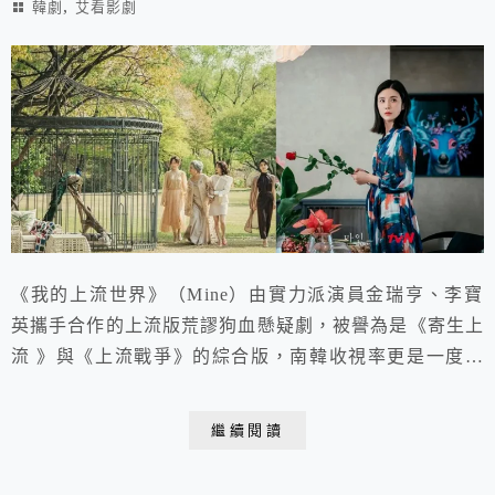
,
韓劇
艾看影劇
《我的上流世界》（Mine）由實力派演員金瑞亨、李寶
英攜手合作的上流版荒謬狗血懸疑劇，被譽為是《寄生上
流 》與《上流戰爭》的綜合版，南韓收視率更是一度飆
到10%以上，一度晉升台灣Netflix播放TOP1！以豪宅驚
悚殺人命案開場，倒敘回案發的前幾天。
繼續閱讀