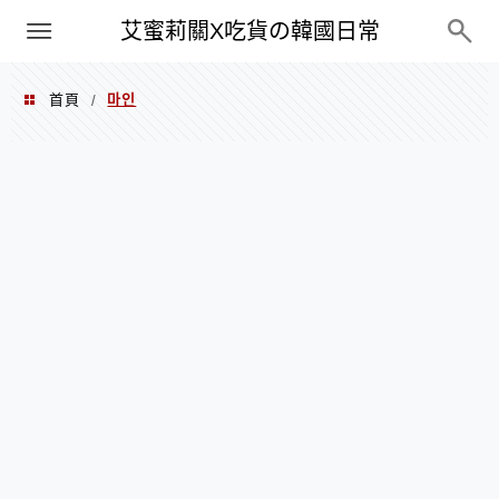
PXN
艾蜜莉關X吃貨の韓國日常
首頁
마인
/
마인