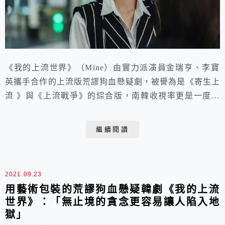
《我的上流世界》（Mine）由實力派演員金瑞亨、李寶
英攜手合作的上流版荒謬狗血懸疑劇，被譽為是《寄生上
流 》與《上流戰爭》的綜合版，南韓收視率更是一度飆
到10%以上，一度晉升台灣Netflix播放TOP1！
繼續閱讀
2021.09.23
用藝術包裝的荒謬狗血懸疑韓劇《我的上流
世界》：「無止境的貪念更容易讓人陷入地
獄」