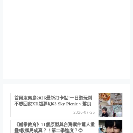
首爾汝夷島2026最新打卡點!一日遊玩到
不想回家XD超夢幻63 Sky Picnic、鷺良
津帝王蟹大餐、《淚之女王》拍攝地、漢
2026-07-25
江公園免費玩水
《鐵拳教育》11個原型與台灣案件驚人重
疊!教權局成真？！第二季進度？😍