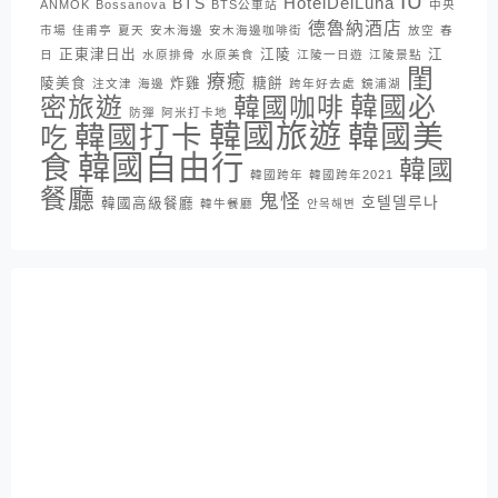
IU
HotelDelLuna
BTS
ANMOK
Bossanova
BTS公車站
中央
德魯納酒店
市場
佳甫亭
夏天
安木海邊
安木海邊咖啡街
放空
春
正東津日出
江陵
江
日
水原排骨
水原美食
江陵一日遊
江陵景點
閨
療癒
陵美食
炸雞
糖餅
注文津
海邊
跨年好去處
鏡浦湖
密旅遊
韓國咖啡
韓國必
防彈
阿米打卡地
韓國旅遊
韓國打卡
韓國美
吃
韓國自由行
食
韓國
韓國跨年
韓國跨年2021
餐廳
鬼怪
호텔델루나
韓國高級餐廳
韓牛餐廳
안목해변