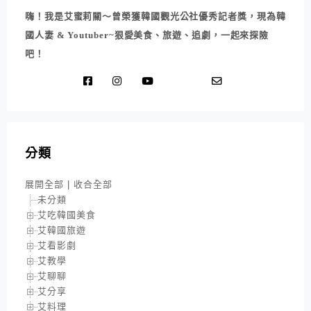
嗨！我是艾蜜莉關～曾榮獲韓國觀光公社優秀記者獎，現為韓
國人妻 & Youtuber~狠愛美食、旅遊、追劇，一起來探險
吧！
分類
展開全部
|
收合全部
未分類
艾吃韓國美食
艾韓國旅遊
艾看影劇
艾教學
艾聊聊
艾分享
艾料理