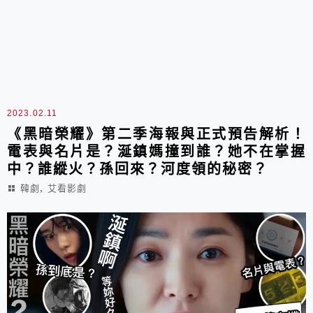
2023.02.11
《黑暗榮耀》第二季海報與正式預告解析！
電表與名片是？涎鎮媽撞到誰？她不在掌握
中？誰縱火？孫回來？河度領的秘密？
,
韓劇
艾看影劇