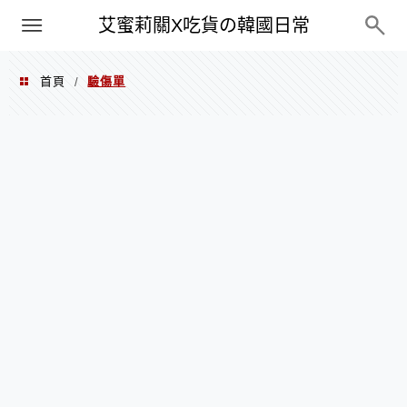
PXN
艾蜜莉關X吃貨の韓國日常
首頁
驗傷單
/
驗傷單