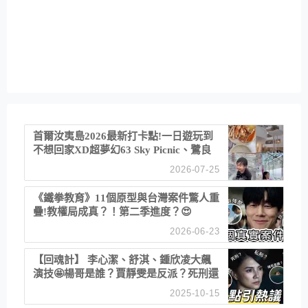
首爾汝夷島2026最新打卡點!一日遊玩到
不想回家XD超夢幻63 Sky Picnic、鷺良
津帝王蟹大餐、《淚之女王》拍攝地、漢
2026-07-25
江公園免費玩水
《鐵拳教育》11個原型與台灣案件驚人重
疊!教權局成真？！第二季進度？😍
2026-06-23
【回魂計】 李心潔、舒淇、鍾欣凌大飆
演技🤩楊哥是誰？賈靜雯是反派？死刑還
是私刑正義
2025-10-15