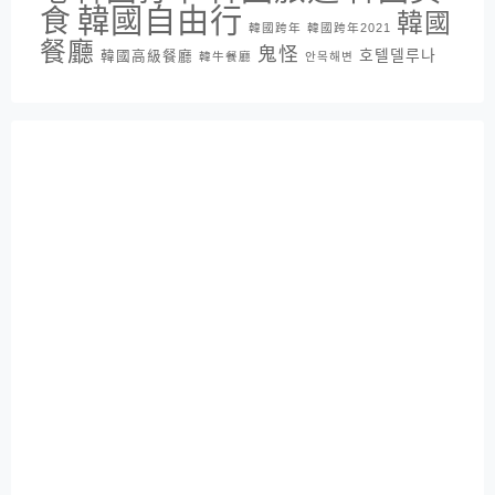
韓國自由行
食
韓國
韓國跨年
韓國跨年2021
餐廳
鬼怪
호텔델루나
韓國高級餐廳
韓牛餐廳
안목해변