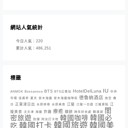
網站人氣統計
今日人氣：
220
累計人氣：
486,251
標籤
IU
HotelDelLuna
BTS
ANMOK
Bossanova
BTS公車站
中央
德魯納酒店
市場
佳甫亭
夏天
安木海邊
安木海邊咖啡街
放空
春
正東津日出
江陵
江
日
水原排骨
水原美食
江陵一日遊
江陵景點
閨
療癒
陵美食
炸雞
糖餅
注文津
海邊
跨年好去處
鏡浦湖
密旅遊
韓國咖啡
韓國必
防彈
阿米打卡地
韓國旅遊
韓國打卡
韓國美
吃