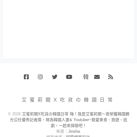
韓
Facebook
Instagram
Twitter
Youtube
國
Email
RSS
代
購
小
艾蜜莉關X吃貨の韓國日常
賣
場
© 2026
艾蜜莉關X吃貨の韓國日常 嗨！我是艾蜜莉關～曾榮獲韓國觀
光公社優秀記者獎，現為韓國人妻& Youtuber~狠愛美食、旅遊、追
劇，一起來探險吧！
佈景：
Jinsha
.