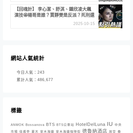
【回魂計】 李心潔、舒淇、鍾欣凌大飆
演技🤩楊哥是誰？賈靜雯是反派？死刑還
是私刑正義
2025-10-15
網站人氣統計
今日人氣：
243
累計人氣：
486,677
標籤
IU
HotelDelLuna
BTS
ANMOK
Bossanova
BTS公車站
中央
德魯納酒店
市場
佳甫亭
夏天
安木海邊
安木海邊咖啡街
放空
春