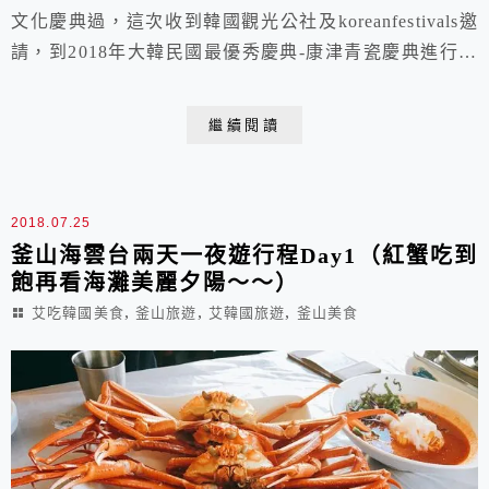
文化慶典過，這次收到韓國觀光公社及koreanfestivals邀
請，到2018年大韓民國最優秀慶典-康津青瓷慶典進行兩
天一夜的體驗，對於未知的冒險感到萬分興奮哇！
繼續閱讀
2018.07.25
釜山海雲台兩天一夜遊行程Day1（紅蟹吃到
飽再看海灘美麗夕陽～～）
,
,
,
艾吃韓國美食
釜山旅遊
艾韓國旅遊
釜山美食