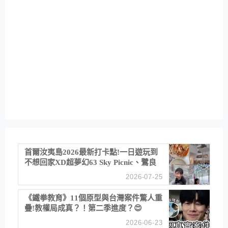
首爾汝夷島2026最新打卡點!一日遊玩到
不想回家XD超夢幻63 Sky Picnic、鷺良
津帝王蟹大餐、《淚之女王》拍攝地、漢
2026-07-25
江公園免費玩水
《鐵拳教育》11個原型與台灣案件驚人重
疊!教權局成真？！第二季進度？😍
2026-06-23