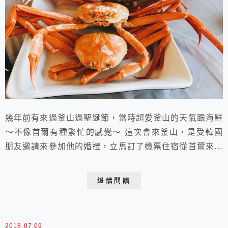
幾年前有來過釜山過聖誕節，當時超愛釜山的天氣跟海鮮
～不像首爾有種繁忙的感覺～ 這次會來釜山，是受韓國
朋友邀請來參加他的婚禮，立馬訂了機票住宿從首爾來釜
山參加。 來釜山當然不可能只待一天，若可以，好想要
待個一週兩週哇！但因為有工作的關係，就只能安排兩天
繼續閱讀
行程。 釜山海雲台紅蟹吃到飽Vlog
2018.07.09