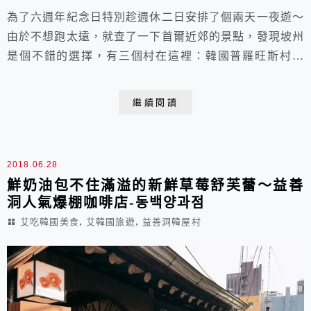
為了六週年紀念日特別趁週休二日安排了個兩天一夜遊～
由於不想跑太遠，就查了一下首爾近郊的景點，發現坡州
是個不錯的選擇，有三個村在這裡：韓國普羅旺斯村、
Heyri藝術村跟英語村，不過光是普羅旺斯村跟Heyri村就
有超多點跟餐廳可以逛了，不想行程排太滿，所以只挑這
繼續閱讀
兩個景點去玩囉！ https://youtu.be/J7_j822a-90 行程安
排： Day1:下午出發- 普羅旺斯村四處拍拍 ☕️Prov...
2018.06.28
鮮奶油包不住滿溢的新鮮草莓舒芙蕾～益善
洞人氣爆棚咖啡店-동백양과점
,
,
艾吃韓國美食
艾韓國旅遊
益善洞韓屋村