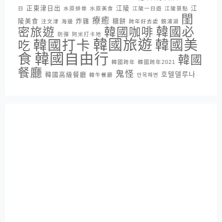
正東津日出
江陵
江
日
水原排骨
水原美食
江陵一日遊
江陵景點
閨
療癒
陵美食
炸雞
糖餅
注文津
海邊
跨年好去處
鏡浦湖
密旅遊
韓國咖啡
韓國必
防彈
阿米打卡地
韓國旅遊
韓國打卡
韓國美
吃
韓國自由行
食
韓國
韓國跨年
韓國跨年2021
餐廳
鬼怪
호텔델루나
韓國高級餐廳
韓牛餐廳
안목해변