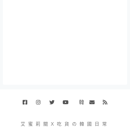
韓
Facebook
Instagram
Twitter
Youtube
國
Email
RSS
代
購
小
艾蜜莉關X吃貨の韓國日常
賣