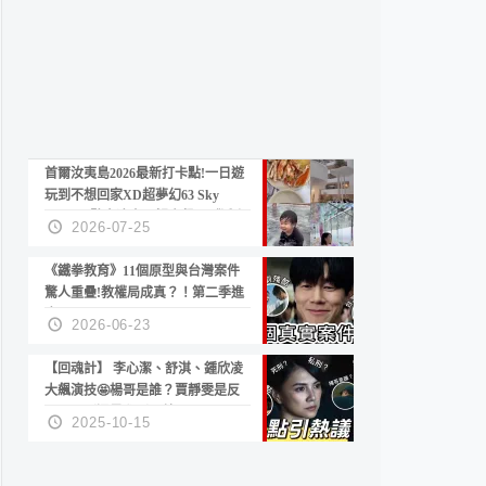
首爾汝夷島2026最新打卡點!一日遊
玩到不想回家XD超夢幻63 Sky
Picnic、鷺良津帝王蟹大餐、《淚之
2026-07-25
女王》拍攝地、漢江公園免費玩水
《鐵拳教育》11個原型與台灣案件
驚人重疊!教權局成真？！第二季進
度？😍
2026-06-23
【回魂計】 李心潔、舒淇、鍾欣凌
大飆演技🤩楊哥是誰？賈靜雯是反
派？死刑還是私刑正義
2025-10-15