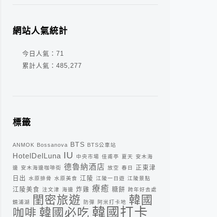
網站人氣統計
今日人氣：
71
累計人氣：
485,277
標籤
BTS
ANMOK
Bossanova
BTS公車站
IU
HotelDelLuna
中央市場
佳甫亭
夏天
安木海
德魯納酒店
正東津
邊
安木海邊咖啡街
放空
春日
日出
江陵
水原排骨
水原美食
江陵一日遊
江陵景點
療癒
江陵美食
炸雞
糖餅
注文津
海邊
跨年好去處
閨密旅遊
韓國
鏡浦湖
防彈
阿米打卡地
韓國打卡
咖啡
韓國必吃