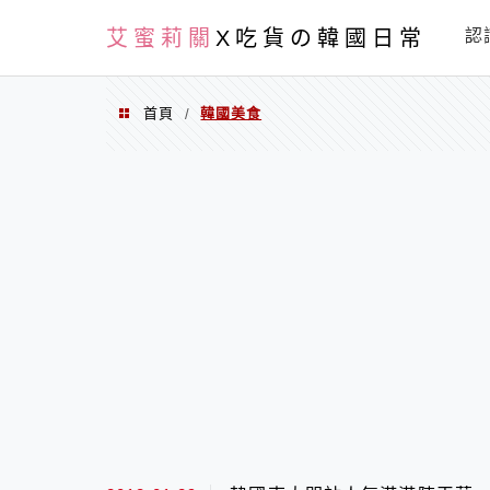
PXN
艾蜜莉關
X吃貨の韓國日常
認
首頁
韓國美食
/
韓國美食