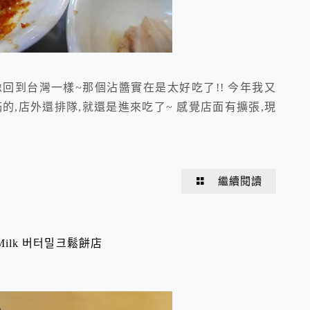
回到台灣一樣~那個沾醬實在是太好吃了!! 今年我又
的,店外還排隊,就還是進來吃了~ 感覺店面有擴張,現
繼續閱讀
Milk 버터밀크鬆餅店