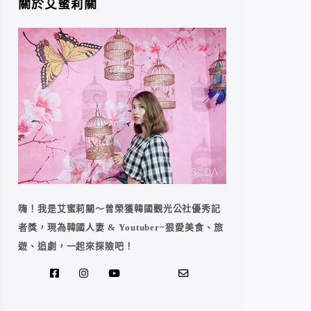
關於艾蜜莉關
嗨！我是艾蜜莉關～曾榮獲韓國觀光公社優秀記
者獎，現為韓國人妻 & Youtuber~狠愛美食、旅
遊、追劇，一起來探險吧！