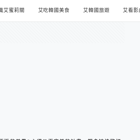
識艾蜜莉關
艾吃韓國美食
艾韓國旅遊
艾看影