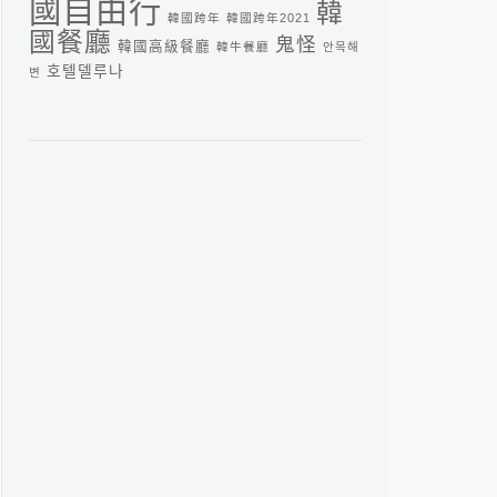
國自由行
韓
韓國跨年
韓國跨年2021
國餐廳
鬼怪
韓國高級餐廳
韓牛餐廳
안목해
호텔델루나
변