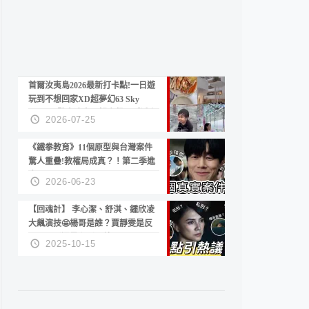
首爾汝夷島2026最新打卡點!一日遊
玩到不想回家XD超夢幻63 Sky
Picnic、鷺良津帝王蟹大餐、《淚之
2026-07-25
女王》拍攝地、漢江公園免費玩水
《鐵拳教育》11個原型與台灣案件
驚人重疊!教權局成真？！第二季進
度？😍
2026-06-23
【回魂計】 李心潔、舒淇、鍾欣凌
大飆演技🤩楊哥是誰？賈靜雯是反
派？死刑還是私刑正義
2025-10-15