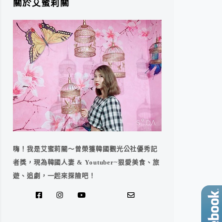
關於艾蜜莉關
嗨！我是艾蜜莉關～曾榮獲韓國觀光公社優秀記
者獎，現為韓國人妻 & Youtuber~狠愛美食、旅
遊、追劇，一起來探險吧！