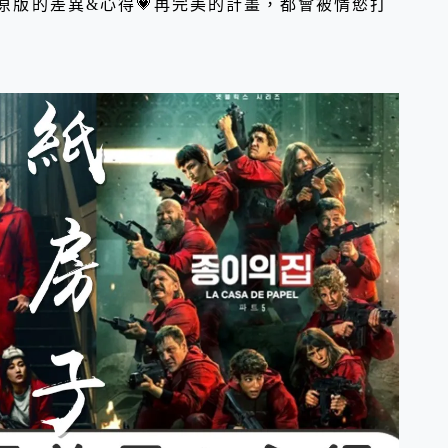
》跟原版的差異&心得💗再完美的計畫，都會被情慾打