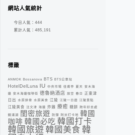
網站人氣統計
今日人氣：
444
累計人氣：
485,191
標籤
BTS
ANMOK
Bossanova
BTS公車站
IU
HotelDelLuna
中央市場
佳甫亭
夏天
安木海
德魯納酒店
正東津
邊
安木海邊咖啡街
放空
春日
日出
江陵
水原排骨
水原美食
江陵一日遊
江陵景點
療癒
江陵美食
炸雞
糖餅
注文津
海邊
跨年好去處
閨密旅遊
韓國
鏡浦湖
防彈
阿米打卡地
韓國打卡
咖啡
韓國必吃
韓
韓國旅遊
韓國美食