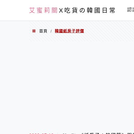
PXN
艾蜜莉關
X吃貨の韓國日常
認
首頁
韓國紙房子評價
/
韓國紙房子評價