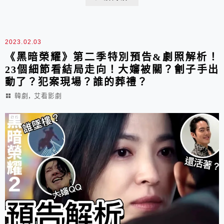
2023.02.03
《黑暗榮耀》第二季特別預告&劇照解析！
23個細節看結局走向！大嬸被關？劊子手出
動了？犯案現場？誰的葬禮？
,
韓劇
艾看影劇