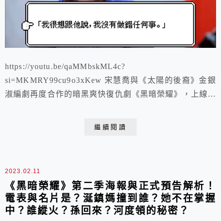
https://youtu.be/qaMMbskML4c?
si=MKMRY99cu9o3xKew 宋慧喬與《太陽的後裔》金銀
淑編劇再度合作的暗黑爽快復仇劇《黑暗榮耀》，上線沒
幾天，就成為Netflix多國收看排行榜冠軍。 故事改編自
韓國「清州女中學生暴力事件」，劇中主角同珢被霸凌者
繼續閱讀
用燙髮器燙身體的片段令人憤慨不已。
2023.02.11
《黑暗榮耀》第二季海報與正式預告解析！
電表與名片是？涎鎮媽撞到誰？她不在掌握
中？誰縱火？孫回來？河度領的秘密？