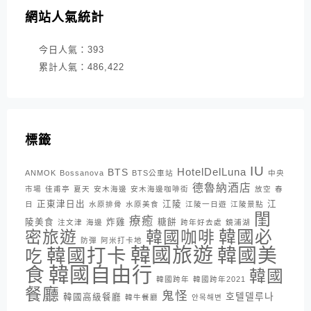
網站人氣統計
今日人氣：
393
累計人氣：
486,422
標籤
IU
HotelDelLuna
BTS
ANMOK
Bossanova
BTS公車站
中央
德魯納酒店
市場
佳甫亭
夏天
安木海邊
安木海邊咖啡街
放空
春
正東津日出
江陵
江
日
水原排骨
水原美食
江陵一日遊
江陵景點
閨
療癒
陵美食
炸雞
糖餅
注文津
海邊
跨年好去處
鏡浦湖
密旅遊
韓國咖啡
韓國必
防彈
阿米打卡地
韓國旅遊
韓國打卡
韓國美
吃
韓國自由行
食
韓國
韓國跨年
韓國跨年2021
餐廳
鬼怪
호텔델루나
韓國高級餐廳
韓牛餐廳
안목해변