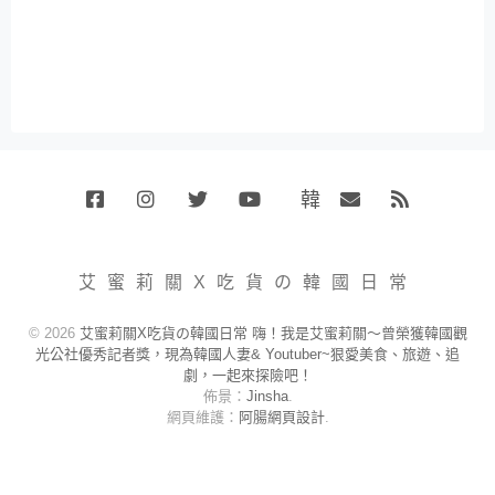
韓
Facebook
Instagram
Twitter
Youtube
國
Email
RSS
代
購
小
艾蜜莉關X吃貨の韓國日常
賣
場
© 2026
艾蜜莉關X吃貨の韓國日常 嗨！我是艾蜜莉關～曾榮獲韓國觀
光公社優秀記者獎，現為韓國人妻& Youtuber~狠愛美食、旅遊、追
劇，一起來探險吧！
佈景：
Jinsha
.
網頁維護：
阿腸網頁設計
.