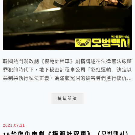
韓國熱門漫改劇《模範計程車》劇情講述在法律無法嚴懲
罪犯的時代下，地下秘密計程車公司「彩虹運輸」決定以
惡制惡執行私法正義，為滿腹冤屈的被害者們進行復仇計
畫，卻也讓自己一步步地逼近危險的深淵……
繼續閱讀
2021.07.21
19禁復仇爽劇《模範計程車》（모범택시）