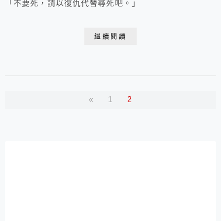
「不要死，請以復仇代替尋死吧。」
繼續閱讀
«
1
2