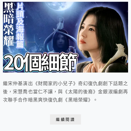
繼宋仲基演出《財閥家的小兒子》奇幻復仇劇創下話題之
後，宋慧喬也當仁不讓，與《太陽的後裔》金銀淑編劇再
次聯手合作暗黑爽快復仇劇《黑暗榮耀》。
繼續閱讀