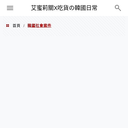
PXN
艾蜜莉關X吃貨の韓國日常
首頁
韓國社會案件
/
韓國社會案件