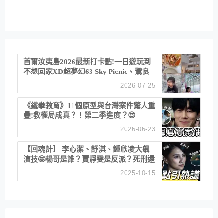
首爾汝夷島2026最新打卡點!一日遊玩到
不想回家XD超夢幻63 Sky Picnic、鷺良
津帝王蟹大餐、《淚之女王》拍攝地、漢
2026-07-25
江公園免費玩水
《鐵拳教育》11個原型與台灣案件驚人重
疊!教權局成真？！第二季進度？😍
2026-06-23
【回魂計】 李心潔、舒淇、鍾欣凌大飆
演技🤩楊哥是誰？賈靜雯是反派？死刑還
是私刑正義
2025-10-15