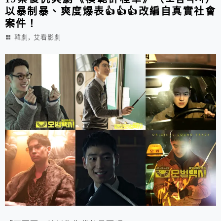
以暴制暴、爽度爆表👍👍👍改編自真實社會
案件！
,
韓劇
艾看影劇