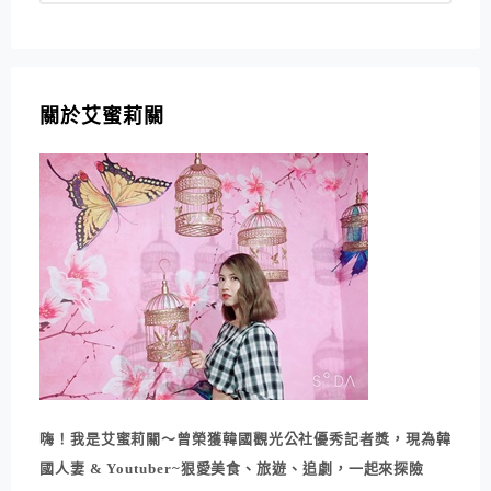
關於艾蜜莉關
嗨！我是艾蜜莉關～曾榮獲韓國觀光公社優秀記者獎，現為韓
國人妻 & Youtuber~狠愛美食、旅遊、追劇，一起來探險