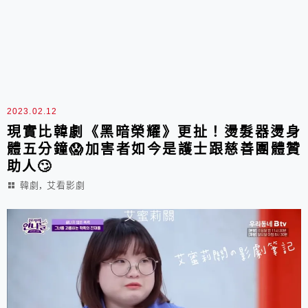
2023.02.12
現實比韓劇《黑暗榮耀》更扯！燙髮器燙身
體五分鐘😱加害者如今是護士跟慈善團體贊
助人🙄
,
韓劇
艾看影劇