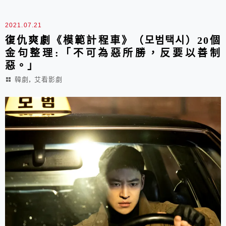
2021.07.21
復仇爽劇《模範計程車》（모범택시）20個
金句整理:「不可為惡所勝，反要以善制
惡。」
,
韓劇
艾看影劇