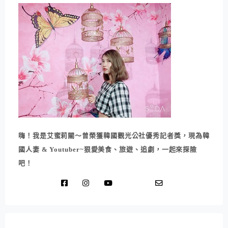
嗨！我是艾蜜莉關～曾榮獲韓國觀光公社優秀記者獎，現為韓
國人妻 & Youtuber~狠愛美食、旅遊、追劇，一起來探險
吧！