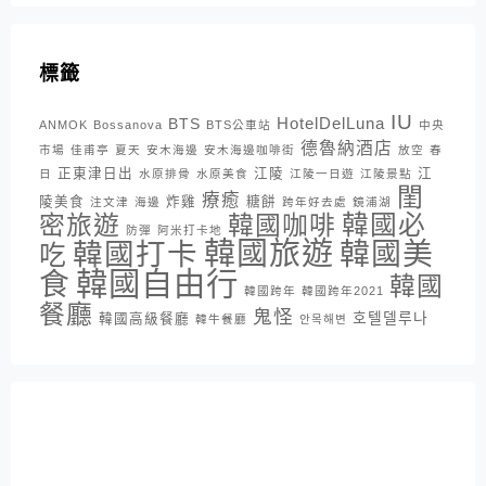
標籤
IU
HotelDelLuna
BTS
ANMOK
Bossanova
BTS公車站
中央
德魯納酒店
市場
佳甫亭
夏天
安木海邊
安木海邊咖啡街
放空
春
正東津日出
江陵
江
日
水原排骨
水原美食
江陵一日遊
江陵景點
閨
療癒
陵美食
炸雞
糖餅
注文津
海邊
跨年好去處
鏡浦湖
密旅遊
韓國咖啡
韓國必
防彈
阿米打卡地
韓國旅遊
韓國打卡
韓國美
吃
韓國自由行
食
韓國
韓國跨年
韓國跨年2021
餐廳
鬼怪
호텔델루나
韓國高級餐廳
韓牛餐廳
안목해변