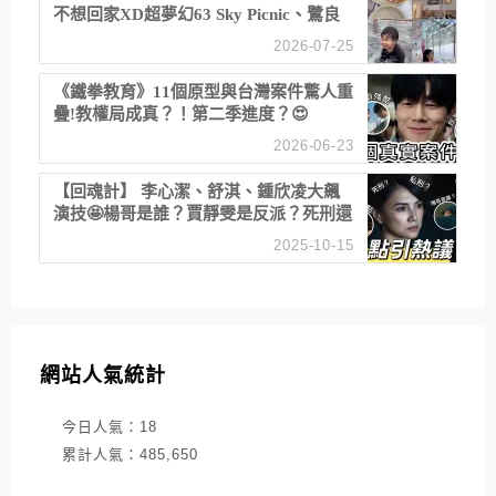
不想回家XD超夢幻63 Sky Picnic、鷺良
津帝王蟹大餐、《淚之女王》拍攝地、漢
2026-07-25
江公園免費玩水
《鐵拳教育》11個原型與台灣案件驚人重
疊!教權局成真？！第二季進度？😍
2026-06-23
【回魂計】 李心潔、舒淇、鍾欣凌大飆
演技🤩楊哥是誰？賈靜雯是反派？死刑還
是私刑正義
2025-10-15
網站人氣統計
今日人氣：
18
累計人氣：
485,650