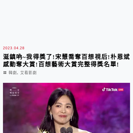
2023.04.28
涎鎮吶~我得獎了!宋慧喬奪百想視后!朴恩斌
感動奪大賞!百想藝術大賞完整得獎名單!
,
韓劇
艾看影劇