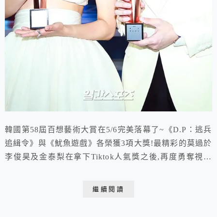
韓國第58屆百想藝術大賞在5/6完美落幕了~《D.P：逃兵
追緝令》與《魷魚遊戲》各榮獲3項大獎!最精彩的莫過於
李俊昊及金泰梨在拿下Tiktok人氣獎之後,再度勇奪視帝
視后獎項!
繼續閱讀