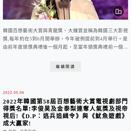
韓國百想藝術大賞與青龍獎、大鐘賞並稱為韓國三大影視
獎,每年約在5到6月間舉辦，今年破例提前到4月舉行。是
由前年度頒獎典禮後一個月起，至當年頒獎典禮前一個月
播放或上映的大眾文化作品中，分為電視、電影、劇場部
門，就作品及演出者進行審查。近年來被認為電影獎項的
繼續閱讀
地位僅次於青龍獎。
2022.05.06
2022年韓國第58屆百想藝術大賞電視劇部門
得獎名單!李俊昊及金泰梨連奪人氣獎及視帝
視后!《D.P：逃兵追緝令》與《魷魚遊戲》
成大贏家!