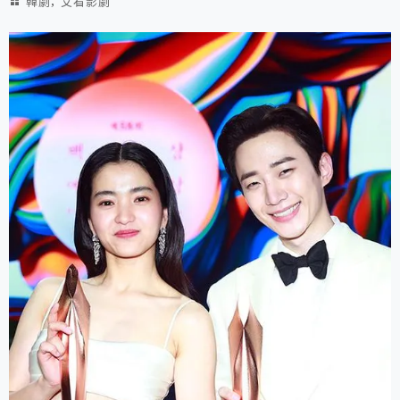
,
韓劇
艾看影劇