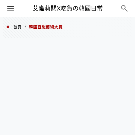
PXN
艾蜜莉關X吃貨の韓國日常
首頁
韓國百想藝術大賞
/
韓國百想藝術大賞