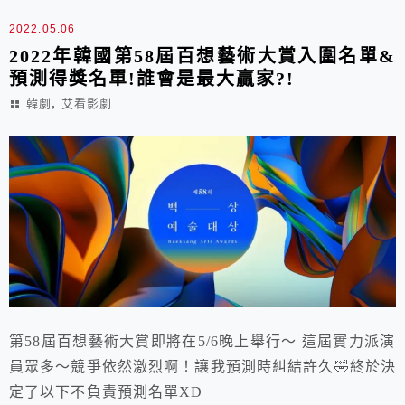
2022.05.06
2022年韓國第58屆百想藝術大賞入圍名單&
預測得獎名單!誰會是最大贏家?!
,
韓劇
艾看影劇
第58屆百想藝術大賞即將在5/6晚上舉行～ 這屆實力派演
員眾多～競爭依然激烈啊！讓我預測時糾結許久🤣終於決
定了以下不負責預測名單XD