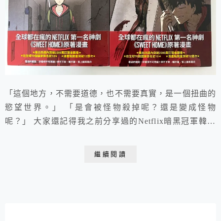
「這個地方，不需要道德，也不需要真實，是一個扭曲的
慾望世界。」 「是會被怪物殺掉呢？還是變成怪物
呢？」 大家還記得我之前分享過的Netflix暗黑冠軍韓劇
《Sweet Home》劇評嗎？原創漫畫的瀏覽量全球已破 12
億,讀者評分高達9.85近滿分👍 目前原創漫畫中文版也在
繼續閱讀
台灣7/1上市囉🎉🎉🎉 https://youtu.be/WAHxT6xveKs
電視劇集刪減掉漫畫裡的許多情節...