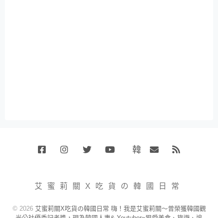
韓
Facebook
Instagram
Twitter
Youtube
國
Email
RSS
代
購
小
艾蜜莉關X吃貨の韓國日常
賣
場
© 2026
艾蜜莉關X吃貨の韓國日常 嗨！我是艾蜜莉關～曾榮獲韓國觀
光公社優秀記者獎，現為韓國人妻& Youtuber~狠愛美食、旅遊、追