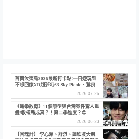
首爾汝夷島2026最新打卡點!一日遊玩到
不想回家XD超夢幻63 Sky Picnic、鷺良
津帝王蟹大餐、《淚之女王》拍攝地、漢
2026-07-25
江公園免費玩水
《鐵拳教育》11個原型與台灣案件驚人重
疊!教權局成真？！第二季進度？😍
2026-06-23
【回魂計】 李心潔、舒淇、鍾欣凌大飆