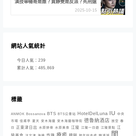
演技🤩楊哥是誰？賈靜雯是反派？死刑還
是私刑正義
2025-10-15
網站人氣統計
今日人氣：
239
累計人氣：
485,869
標籤
IU
HotelDelLuna
BTS
ANMOK
Bossanova
BTS公車站
中央
德魯納酒店
市場
佳甫亭
夏天
安木海邊
安木海邊咖啡街
放空
春
正東津日出
江陵
江
日
水原排骨
水原美食
江陵一日遊
江陵景點
閨
療癒
陵美食
炸雞
糖餅
注文津
海邊
跨年好去處
鏡浦湖