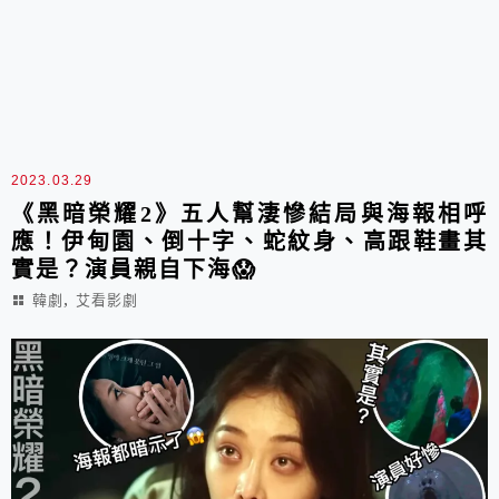
2023.03.29
《黑暗榮耀2》五人幫淒慘結局與海報相呼
應！伊甸園、倒十字、蛇紋身、高跟鞋畫其
實是？演員親自下海😱
,
韓劇
艾看影劇