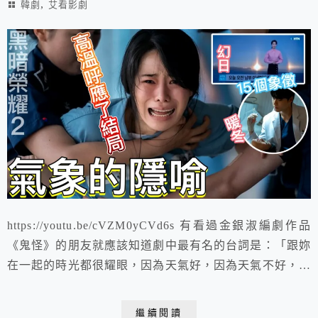
,
韓劇
艾看影劇
https://youtu.be/cVZM0yCVd6s 有看過金銀淑編劇作品
《鬼怪》的朋友就應該知道劇中最有名的台詞是：「跟妳
在一起的時光都很耀眼，因為天氣好，因為天氣不好，因
為天氣剛剛好。每一天，都很美好。」 而《黑暗榮耀》
也照金編風格，讓反派當上氣象主播，用了不少氣象來烘
繼續閱讀