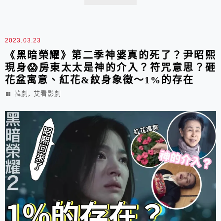
托氛圍、呼應角色，也預告了劇情發展！ 這次就一起來
盤點劇中的15種氣象、天氣預報的隱喻吧！
2023.03.23
《黑暗榮耀》第二季神婆真的死了？尹昭熙
現身😱房東太太是神的介入？符咒意思？砸
花盆寓意、紅花&紋身象徵～1%的存在
,
韓劇
艾看影劇