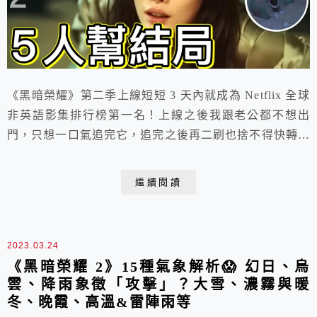
《黑暗榮耀》第二季上線短短 3 天內就成為 Netflix 全球
非英語影集排行榜第一名！上線之後我跟老公都不想出
門，只想一口氣追完它，追完之後再二刷也捨不得快轉，
因為有太多細節前後呼應、太多金句跟畫面值得好好回味
啊！
繼續閱讀
2023.03.24
《黑暗榮耀 2》15種氣象解析😱 幻日、烏
雲、降雨象徵「攻擊」？大雪、濃霧與暖
冬、晚霞、高溫&雷陣雨等