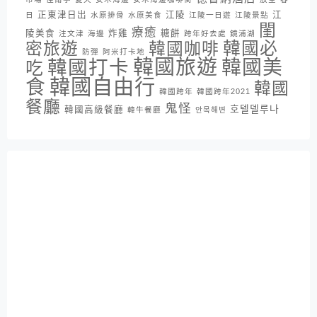
正東津日出
江陵
江
日
水原排骨
水原美食
江陵一日遊
江陵景點
閨
療癒
陵美食
炸雞
糖餅
注文津
海邊
跨年好去處
鏡浦湖
密旅遊
韓國咖啡
韓國必
防彈
阿米打卡地
韓國旅遊
韓國打卡
韓國美
吃
韓國自由行
食
韓國
韓國跨年
韓國跨年2021
餐廳
鬼怪
호텔델루나
韓國高級餐廳
韓牛餐廳
안목해변