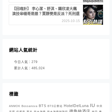
【回魂計】 李心潔、舒淇、鍾欣凌大飆
演技🤩楊哥是誰？賈靜雯是反派？死刑還
是私刑正義
2025-10-15
網站人氣統計
今日人氣：
279
累計人氣：
485,024
標籤
IU
HotelDelLuna
BTS
ANMOK
Bossanova
BTS公車站
中央
德魯納酒店
市場
佳甫亭
夏天
安木海邊
安木海邊咖啡街
放空
春