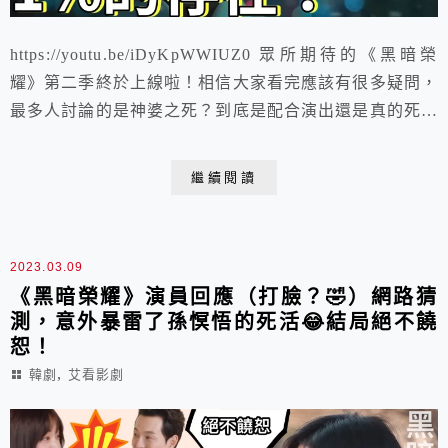
https://youtu.be/iDyKpWWIUZ0 眾所期待的《黑暗榮
耀》第二季終於上線啦！相信大家看完應該有很多疑問，
最多人討論的是神婆之死？到底是配合演出還是真的死了
呢？真有神鬼存在嗎？一起來解析解析吧！
繼續閱讀
2023.03.09
《黑暗榮耀》演員回應（打臉？🤣）網路猜
測，意外暴雷了孫慏悟的死活😂結局絕不饒
恕！
,
韓劇
艾看影劇