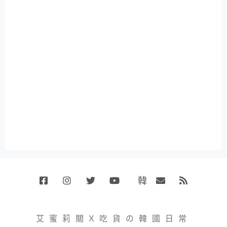
韓
Facebook
Instagram
Twitter
Youtube
國
Email
RSS
代
購
小
艾蜜莉關X吃貨の韓國日常
賣