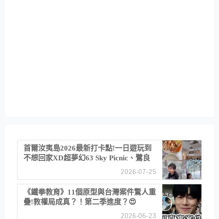
首爾汝夷島2026最新打卡點!一日遊玩到
不想回家XD超夢幻63 Sky Picnic、鷺良
津帝王蟹大餐、《淚之女王》拍攝地、漢
2026-07-25
江公園免費玩水
《鐵拳教育》11個原型與台灣案件驚人重
疊!教權局成真？！第二季進度？😍
2026-06-23