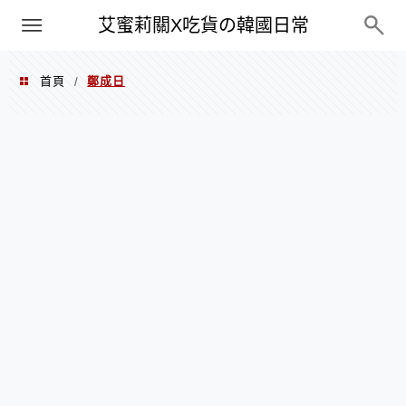
PXN
艾蜜莉關X吃貨の韓國日常
首頁
鄭成日
/
鄭成日