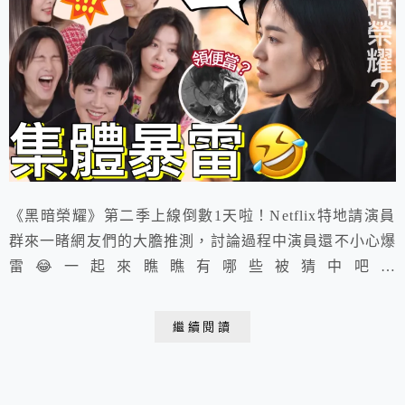
《黑暗榮耀》第二季上線倒數1天啦！Netflix特地請演員
群來一睹網友們的大膽推測，討論過程中演員還不小心爆
雷😂一起來瞧瞧有哪些被猜中吧！
https://youtu.be/fN0oTZo-ZR0
繼續閱讀