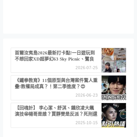
首爾汝夷島2026最新打卡點!一日遊玩到
不想回家XD超夢幻63 Sky Picnic、鷺良
津帝王蟹大餐、《淚之女王》拍攝地、漢
2026-07-25
江公園免費玩水
《鐵拳教育》11個原型與台灣案件驚人重
疊!教權局成真？！第二季進度？😍
2026-06-23
【回魂計】 李心潔、舒淇、鍾欣凌大飆
演技🤩楊哥是誰？賈靜雯是反派？死刑還
是私刑正義
2025-10-15