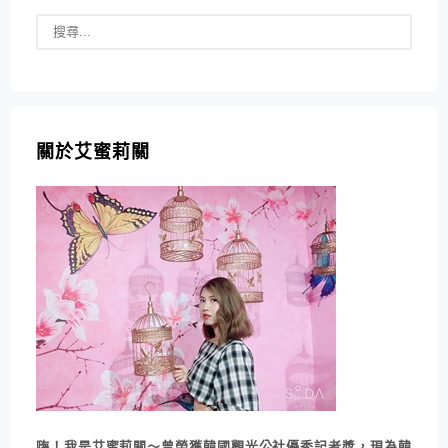
關於艾蜜莉關
嗨！我是艾蜜莉關～曾榮獲韓國觀光公社優秀記者獎，現為韓