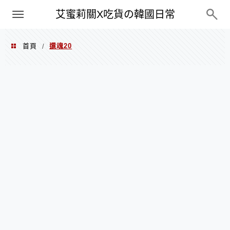
PXN
艾蜜莉關X吃貨の韓國日常
首頁
還魂20
/
還魂20