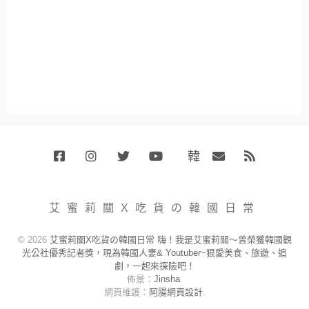
韓
Facebook
Instagram
Twitter
Youtube
國
Email
RSS
代
購
小
艾蜜莉關X吃貨の韓國日常
賣
場
© 2026
艾蜜莉關X吃貨の韓國日常 嗨！我是艾蜜莉關～曾榮獲韓國觀
光公社優秀記者獎，現為韓國人妻& Youtuber~狠愛美食、旅遊、追
劇，一起來探險吧！
佈景：
Jinsha
.
網頁維護：
阿腸網頁設計
.