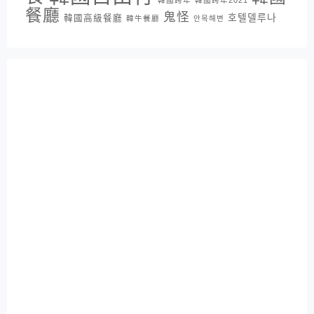
餐廳
鬼怪
호텔델루나
韓國高級餐廳
韓牛餐廳
안목해변