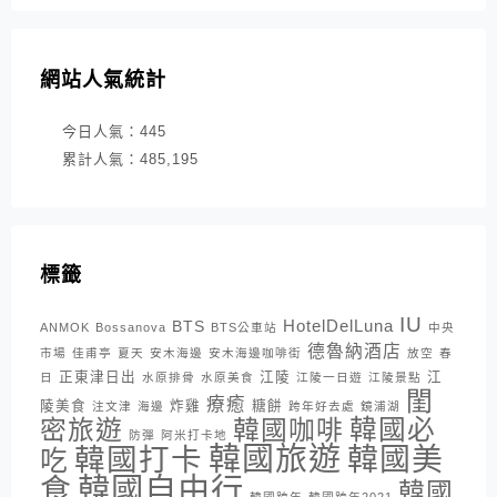
網站人氣統計
今日人氣：
445
累計人氣：
485,195
標籤
IU
HotelDelLuna
BTS
ANMOK
Bossanova
BTS公車站
中央
德魯納酒店
市場
佳甫亭
夏天
安木海邊
安木海邊咖啡街
放空
春
正東津日出
江陵
江
日
水原排骨
水原美食
江陵一日遊
江陵景點
閨
療癒
陵美食
炸雞
糖餅
注文津
海邊
跨年好去處
鏡浦湖
密旅遊
韓國咖啡
韓國必
防彈
阿米打卡地
韓國旅遊
韓國打卡
韓國美
吃
韓國自由行
食
韓國
韓國跨年
韓國跨年2021