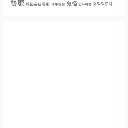
餐廳
鬼怪
호텔델루나
韓國高級餐廳
韓牛餐廳
안목해변