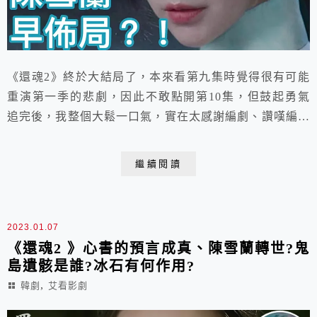
《還魂2》終於大結局了，本來看第九集時覺得很有可能
重演第一季的悲劇，因此不敢點開第10集，但鼓起勇氣
追完後，我整個大鬆一口氣，實在太感謝編劇、讚嘆編劇
啊！大家不用寄血蟲給編劇了～且蠻多段跟第一季有呼
應，甚至埋梗埋很久！ 最後一集就都全打通了！算是收
繼續閱讀
得非常圓滿👍👍👍這篇就來回顧一下大結局及分享我的心
得囉！ https://youtu.be/sZF3VuDKQvo
2023.01.07
《還魂2 》心書的預言成真、陳雪蘭轉世?鬼
島遺骸是誰?冰石有何作用?
,
韓劇
艾看影劇