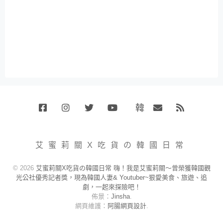
韓
Facebook
Instagram
Twitter
Youtube
國
Email
RSS
代
購
小
艾蜜莉關X吃貨の韓國日常
賣
場
© 2026
艾蜜莉關X吃貨の韓國日常 嗨！我是艾蜜莉關～曾榮獲韓國觀
光公社優秀記者獎，現為韓國人妻& Youtuber~狠愛美食、旅遊、追
劇，一起來探險吧！
佈景：
Jinsha
.
網頁維護：
阿腸網頁設計
.