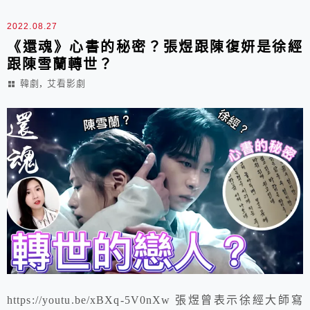
2022.08.27
《還魂》心書的秘密？張煜跟陳復妍是徐經
跟陳雪蘭轉世？
,
韓劇
艾看影劇
https://youtu.be/xBXq-5V0nXw 張煜曾表示徐經大師寫