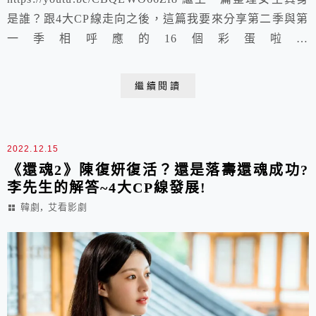
是誰？跟4大CP線走向之後，這篇我要來分享第二季與第
一季相呼應的16個彩蛋啦！
https://youtu.be/7hNWajp11jE
繼續閱讀
2022.12.15
《還魂2》陳復妍復活？還是落壽還魂成功?
李先生的解答~4大CP線發展!
,
韓劇
艾看影劇