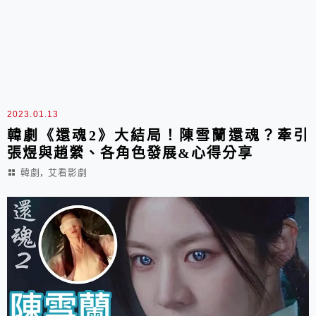
2023.01.13
韓劇《還魂2》大結局！陳雪蘭還魂？牽引
張煜與趙縈、各角色發展&心得分享
,
韓劇
艾看影劇