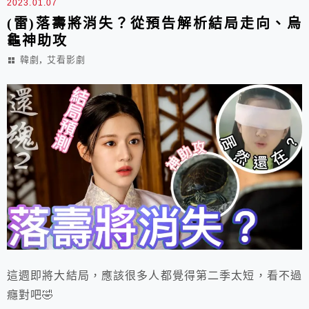
2023.01.07
(雷)落壽將消失？從預告解析結局走向、烏
龜神助攻
,
韓劇
艾看影劇
這週即將大結局，應該很多人都覺得第二季太短，看不過
癮對吧🤣