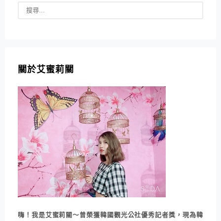
關於艾蜜莉關
嗨！我是艾蜜莉關～曾榮獲韓國觀光公社優秀記者獎，現為韓