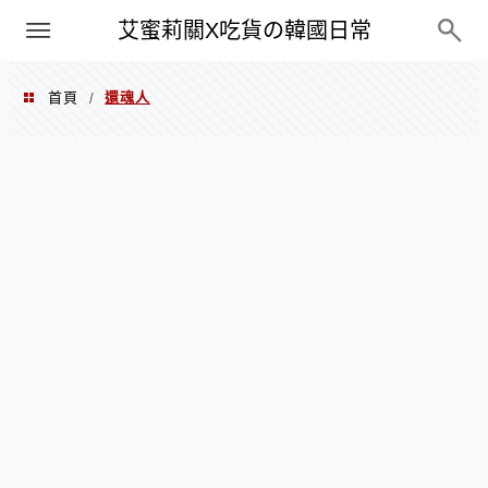
PXN
艾蜜莉關X吃貨の韓國日常
首頁
還魂人
/
還魂人