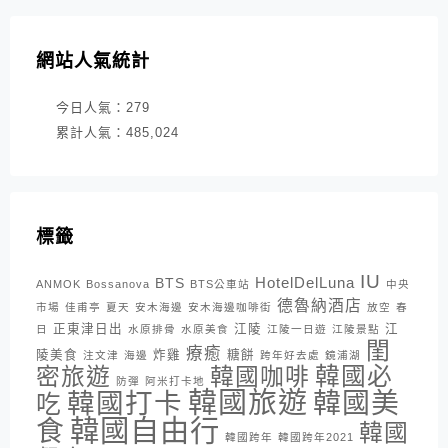
網站人氣統計
今日人氣：
279
累計人氣：
485,024
標籤
IU
HotelDelLuna
BTS
ANMOK
Bossanova
BTS公車站
中央
德魯納酒店
市場
佳甫亭
夏天
安木海邊
安木海邊咖啡街
放空
春
正東津日出
江陵
江
日
水原排骨
水原美食
江陵一日遊
江陵景點
閨
療癒
陵美食
炸雞
糖餅
注文津
海邊
跨年好去處
鏡浦湖
密旅遊
韓國咖啡
韓國必
防彈
阿米打卡地
韓國旅遊
韓國打卡
韓國美
吃
韓國自由行
食
韓國
韓國跨年
韓國跨年2021