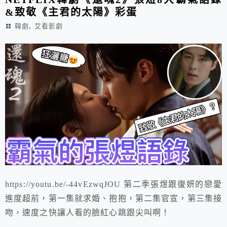
&致敬《主君的太陽》彩蛋
,
韓劇
艾看影劇
https://youtu.be/-44vEzwqJOU 第二季張煜跟復妍的戀愛
進度超前，第一集就求婚、抱抱，第二集官宣，第三集接
吻，速度之快讓人看的臉紅心跳跟尖叫啊！