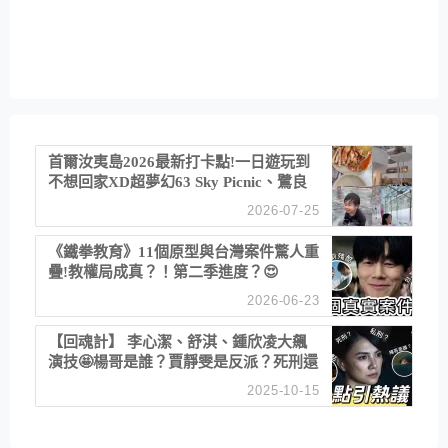
首爾汝夷島2026最新打卡點!一日遊玩到
不想回家XD超夢幻63 Sky Picnic、鷺良
津帝王蟹大餐、《淚之女王》拍攝地、漢
2026-07-25
江公園免費玩水
《鐵拳教育》11個原型與台灣案件驚人重
疊!教權局成真？！第二季進度？😍
2026-06-23
【回魂計】 李心潔、舒淇、鍾欣凌大飆
演技🤩楊哥是誰？賈靜雯是反派？死刑還
是私刑正義
2025-10-15