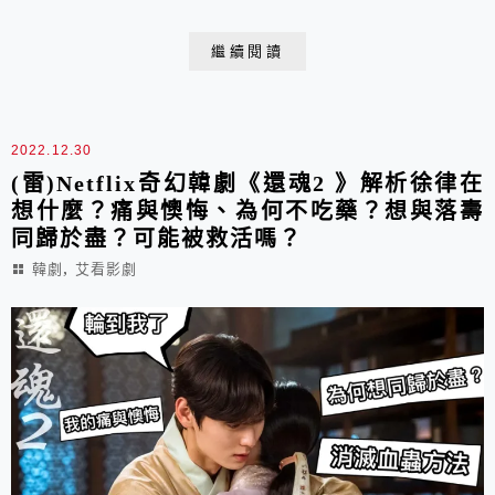
繼續閱讀
2022.12.30
(雷)Netflix奇幻韓劇《還魂2 》解析徐律在
想什麼？痛與懊悔、為何不吃藥？想與落壽
同歸於盡？可能被救活嗎？
,
韓劇
艾看影劇