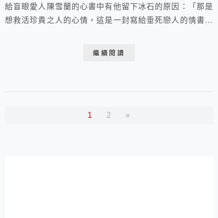
給盲眼愛人陳雪蘭的心書中有他留下冰石的原因：「那是
想救活珍貴之人的心情，這是一封寫給垂死戀人的情書，
內容提到他不忍送走戀人，於是留下一些東西。即便要違
背天理，也想極力挽留對方、愚蠢又哀傷之情，就是徐經
繼續閱讀
在心書中所留下的告白。」可惜這封信沒能傳達給陳雪
蘭。
1
2
»