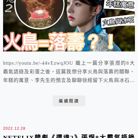
https://youtu.be/-44vEzwqJOU 繼上一篇分享張煜的8大
霸氣語錄及彩蛋之後，這篇我想分享火鳥與落壽的關聯、
年糕的寓意、李先生的預言及聊聊徐經留下火鳥與冰石的
原因 https://youtu.be/MkO9ddZ5Mj0
繼續閱讀
2022.12.28
NETFLIX韓劇《還魂2》張煜8大霸氣語錄