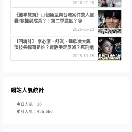
津帝王蟹大餐、《淚之女王》拍攝地、漢
2026-07-25
江公園免費玩水
《鐵拳教育》11個原型與台灣案件驚人重
疊!教權局成真？！第二季進度？😍
2026-06-23
【回魂計】 李心潔、舒淇、鍾欣凌大飆
演技🤩楊哥是誰？賈靜雯是反派？死刑還
是私刑正義
2025-10-15
網站人氣統計
今日人氣：
18
累計人氣：
485,650