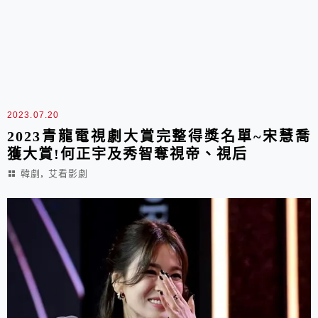
2023.07.20
2023青龍電視劇大賞完整得獎名單~宋慧喬
獲大賞!何正宇及秀智奪視帝、視后
,
韓劇
艾看影劇