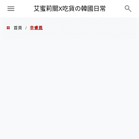
PXN
艾蜜莉關X吃貨の韓國日常
首頁
辛睿恩
/
辛睿恩