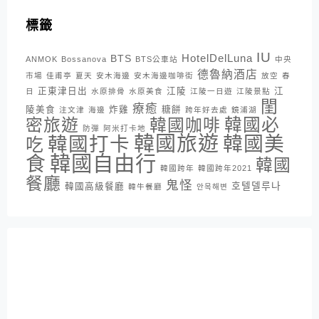
標籤
IU
HotelDelLuna
BTS
ANMOK
Bossanova
BTS公車站
中央
德魯納酒店
市場
佳甫亭
夏天
安木海邊
安木海邊咖啡街
放空
春
正東津日出
江陵
江
日
水原排骨
水原美食
江陵一日遊
江陵景點
閨
療癒
陵美食
炸雞
糖餅
注文津
海邊
跨年好去處
鏡浦湖
密旅遊
韓國咖啡
韓國必
防彈
阿米打卡地
韓國旅遊
韓國打卡
韓國美
吃
韓國自由行
食
韓國
韓國跨年
韓國跨年2021
餐廳
鬼怪
호텔델루나
韓國高級餐廳
韓牛餐廳
안목해변