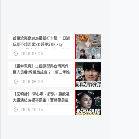
首爾汝夷島2026最新打卡點!一日遊
玩到不想回家XD超夢幻63 Sky
Picnic、鷺良津帝王蟹大餐、《淚之
2026-07-25
女王》拍攝地、漢江公園免費玩水
《鐵拳教育》11個原型與台灣案件
驚人重疊!教權局成真？！第二季進
度？😍
2026-06-23
【回魂計】 李心潔、舒淇、鍾欣凌
大飆演技🤩楊哥是誰？賈靜雯是反
派？死刑還是私刑正義
2025-10-15