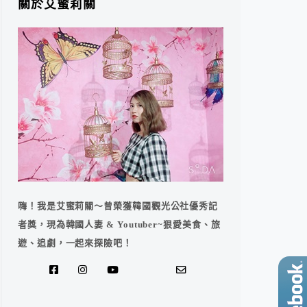
關於艾蜜莉關
嗨！我是艾蜜莉關～曾榮獲韓國觀光公社優秀記
者獎，現為韓國人妻 & Youtuber~狠愛美食、旅
遊、追劇，一起來探險吧！