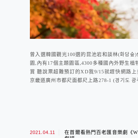
曾入選韓國觀光100選的昆池岩和談林(화담숲
園,內有17個主題園區,4300多種國內外野
賞 聽說票超難預訂的XD我9/15就趕快網路上搶票了XD 
京畿道廣州市都尺面都尺上路278-1 (경기도 광주시
2021.04.11
在首爾看熱門百老匯音樂劇《Wic