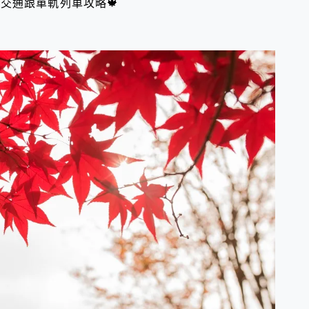
交通跟單軌列車攻略🍁