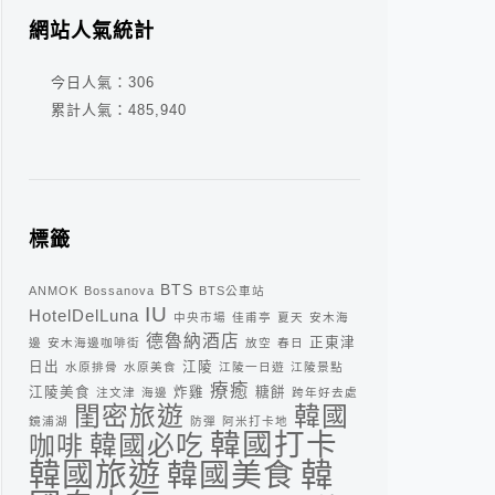
網站人氣統計
今日人氣：
306
累計人氣：
485,940
標籤
BTS
ANMOK
Bossanova
BTS公車站
IU
HotelDelLuna
中央市場
佳甫亭
夏天
安木海
德魯納酒店
正東津
邊
安木海邊咖啡街
放空
春日
日出
江陵
水原排骨
水原美食
江陵一日遊
江陵景點
療癒
江陵美食
炸雞
糖餅
注文津
海邊
跨年好去處
閨密旅遊
韓國
鏡浦湖
防彈
阿米打卡地
韓國打卡
咖啡
韓國必吃
韓
韓國旅遊
韓國美食