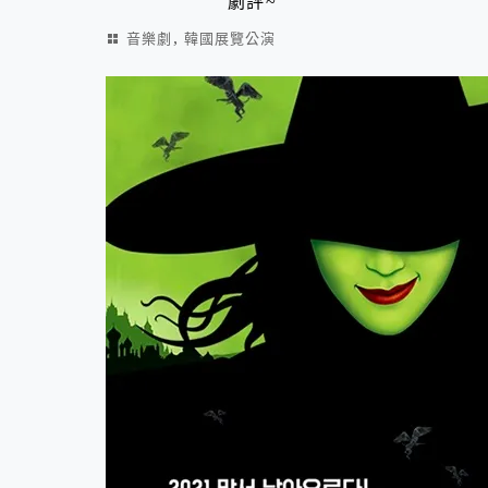
劇評~
,
音樂劇
韓國展覽公演