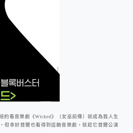
紐約看音樂劇《Wicked》（女巫前傳）就成為我人生
，但幸好首爾也看得到這齣音樂劇，就趁它首爾公演