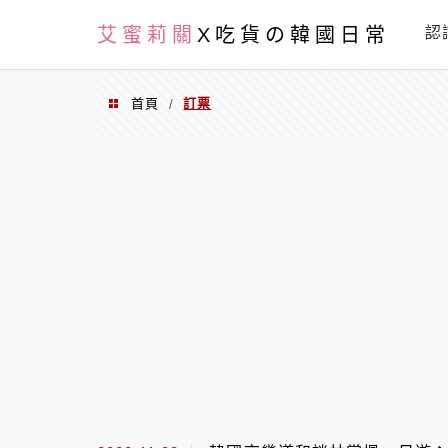
PXN
艾蜜莉關
X吃貨の韓國日常
認
首頁
訂票
/
訂票