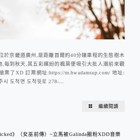
)位於京畿道廣州,是距離首爾約40分鐘車程的生態樹木
生植物,每到秋天,其五彩繽紛的楓葉便吸引大批人潮前來觀
訂票網址:https://m.hwadamsup.com/ 地址:
 도척면 도척윗로 278-...
繼續閱讀
ked》（女巫前傳）~立馬被Galinda圈粉XDD音樂