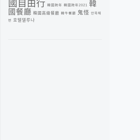
國自由行
韓
韓國跨年
韓國跨年2021
國餐廳
鬼怪
韓國高級餐廳
韓牛餐廳
안목해
호텔델루나
변