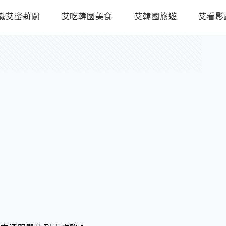
識艾蜜莉關
艾吃韓國美食
艾韓國旅遊
艾看影