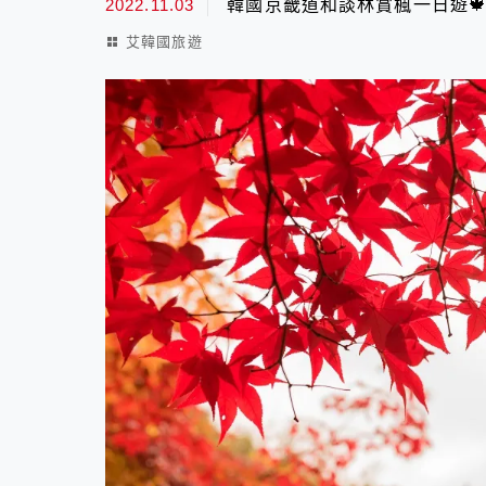
2022.11.03
韓國京畿道和談林賞楓一日遊🍁
艾韓國旅遊