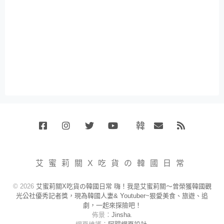
韓
Facebook
Instagram
Twitter
Youtube
國
Email
RSS
代
購
小
艾蜜莉關X吃貨の韓國日常
賣
場
© 2026
艾蜜莉關X吃貨の韓國日常 嗨！我是艾蜜莉關～曾榮獲韓國觀
光公社優秀記者獎，現為韓國人妻& Youtuber~狠愛美食、旅遊、追
劇，一起來探險吧！
佈景：
Jinsha
.