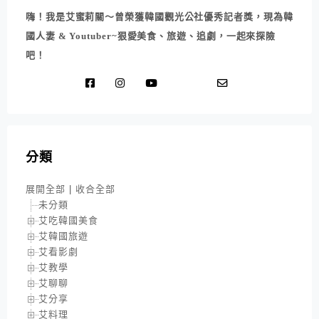
嗨！我是艾蜜莉關～曾榮獲韓國觀光公社優秀記者獎，現為韓
國人妻 & Youtuber~狠愛美食、旅遊、追劇，一起來探險
吧！
分類
展開全部
|
收合全部
未分類
艾吃韓國美食
艾韓國旅遊
艾看影劇
艾教學
艾聊聊
艾分享
艾料理