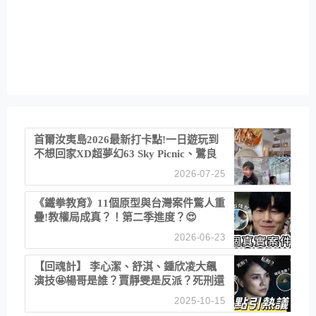
首爾汝夷島2026最新打卡點!一日遊玩到
不想回家XD超夢幻63 Sky Picnic、鷺良
津帝王蟹大餐、《淚之女王》拍攝地、漢
2026-07-25
江公園免費玩水
《鐵拳教育》11個原型與台灣案件驚人重
疊!教權局成真？！第二季進度？😍
2026-06-23
【回魂計】 李心潔、舒淇、鍾欣凌大飆
演技🤩楊哥是誰？賈靜雯是反派？死刑還
是私刑正義
2025-10-15