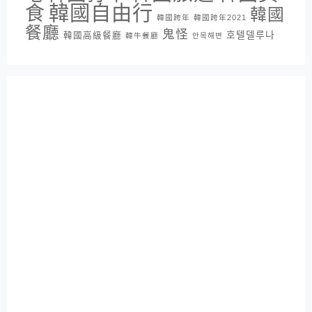
韓國自由行
食
韓國
韓國跨年
韓國跨年2021
餐廳
鬼怪
호텔델루나
韓國高級餐廳
韓牛餐廳
안목해변