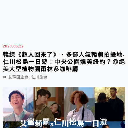
2023.06.22
韓綜《超人回來了》、多部人氣韓劇拍攝地-
仁川松島一日遊：中央公園媲美紐約？😍絕
美大型植物園雨林系咖啡廳
,
艾韓國旅遊
仁川旅遊