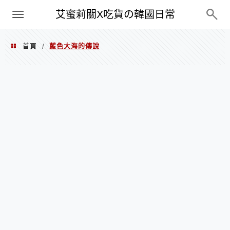
PXN
艾蜜莉關X吃貨の韓國日常
首頁
藍色大海的傳說
/
藍色大海的傳說