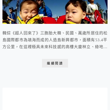
韓綜《超人回來了》三胞胎大韓、民國、萬歲所居住的松
島國際都市為填海而成的人造島新興都市，面積有53.4平
方公里，在這裡極具未來科技感的高樓大廈林立、綠地覆
蓋率達40%，是集環保、智能、藝術、商業、休閒於一身
的現代化綠洲城市。 這裡的Forest Outings 大型咖啡廳宛
繼續閱讀
如城市中的熱帶雨林令人驚豔！都市核心-中央公園、G
Tower、Tribowl、Triple Street購物中心等景點，也是...