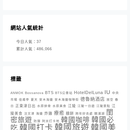
網站人氣統計
今日人氣：
37
累計人氣：
486,066
標籤
IU
HotelDelLuna
BTS
ANMOK
Bossanova
BTS公車站
中央
德魯納酒店
市場
佳甫亭
夏天
安木海邊
安木海邊咖啡街
放空
春
正東津日出
江陵
江
日
水原排骨
水原美食
江陵一日遊
江陵景點
閨
療癒
陵美食
炸雞
糖餅
注文津
海邊
跨年好去處
鏡浦湖
密旅遊
韓國咖啡
韓國必
防彈
阿米打卡地
韓國旅遊
韓國打卡
韓國美
吃