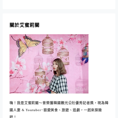
關於艾蜜莉關
嗨！我是艾蜜莉關～曾榮獲韓國觀光公社優秀記者獎，現為韓
國人妻 & Youtuber~狠愛美食、旅遊、追劇，一起來探險
吧！