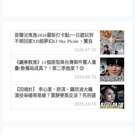
首爾汝夷島2026最新打卡點!一日遊玩到
不想回家XD超夢幻63 Sky Picnic、鷺良
津帝王蟹大餐、《淚之女王》拍攝地、漢
2026-07-25
江公園免費玩水
《鐵拳教育》11個原型與台灣案件驚人重
疊!教權局成真？！第二季進度？😍
2026-06-23
【回魂計】 李心潔、舒淇、鍾欣凌大飆
演技🤩楊哥是誰？賈靜雯是反派？死刑還
是私刑正義
2025-10-15