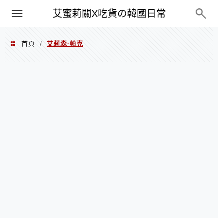
PXN
艾蜜莉關X吃貨の韓國日常
首頁
艾莉森·帕克
/
艾莉森·帕克