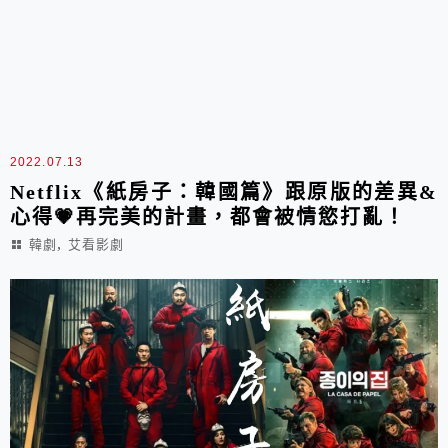
2022.07.13
Netflix《紙房子：韓國篇》跟原版的差異&
心得💗再完美的計畫，都會被情慾打亂！
,
韓劇
艾看影劇