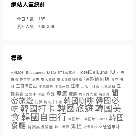
網站人氣統計
今日人氣：
185
累計人氣：
485,389
標籤
IU
HotelDelLuna
BTS
ANMOK
Bossanova
BTS公車站
中央
德魯納酒店
市場
佳甫亭
夏天
安木海邊
安木海邊咖啡街
放空
春
正東津日出
江陵
江
日
水原排骨
水原美食
江陵一日遊
江陵景點
閨
療癒
陵美食
炸雞
糖餅
注文津
海邊
跨年好去處
鏡浦湖
密旅遊
韓國咖啡
韓國必
防彈
阿米打卡地
韓國旅遊
韓國打卡
韓國美
吃
韓國自由行
食
韓國
韓國跨年
韓國跨年2021
餐廳
鬼怪
호텔델루나
韓國高級餐廳
韓牛餐廳
안목해변