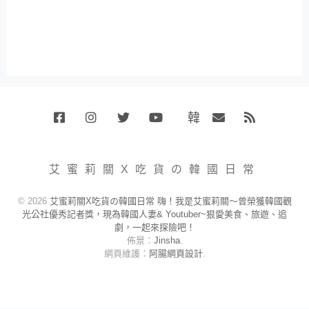
韓
Facebook
Instagram
Twitter
Youtube
國
Email
RSS
代
購
小
艾蜜莉關X吃貨の韓國日常
賣
場
© 2026
艾蜜莉關X吃貨の韓國日常 嗨！我是艾蜜莉關～曾榮獲韓國觀
光公社優秀記者獎，現為韓國人妻& Youtuber~狠愛美食、旅遊、追
劇，一起來探險吧！
佈景：
Jinsha
.
網頁維護：
阿腸網頁設計
.