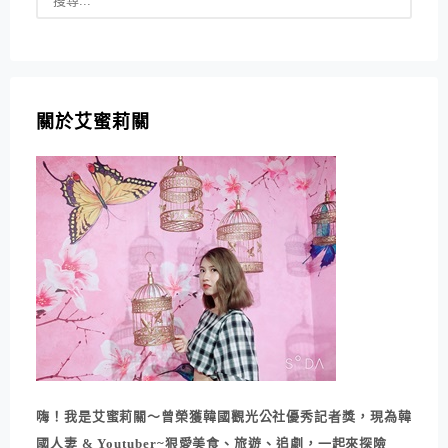
關於艾蜜莉關
嗨！我是艾蜜莉關～曾榮獲韓國觀光公社優秀記者獎，現為韓
國人妻 & Youtuber~狠愛美食、旅遊、追劇，一起來探險