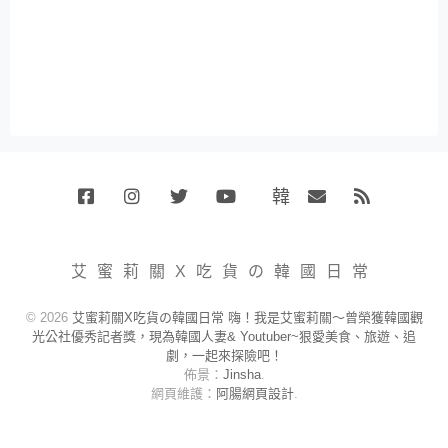
韓
Facebook
Instagram
Twitter
Youtube
國
Email
RSS
代
購
小
艾蜜莉關X吃貨の韓國日常
賣
場
© 2026
艾蜜莉關X吃貨の韓國日常 嗨！我是艾蜜莉關～曾榮獲韓國觀
光公社優秀記者獎，現為韓國人妻& Youtuber~狠愛美食、旅遊、追
劇，一起來探險吧！
佈景：
Jinsha
.
網頁維護：
阿腸網頁設計
.