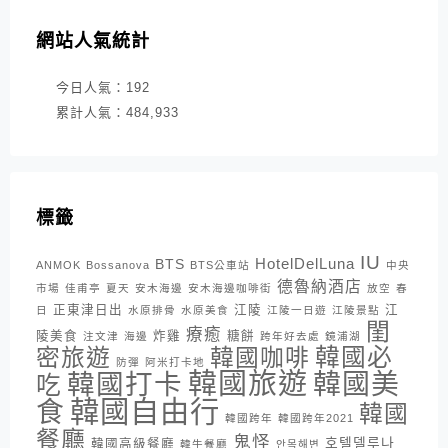
網站人氣統計
今日人氣：
192
累計人氣：
484,933
標籤
IU
HotelDelLuna
BTS
ANMOK
Bossanova
BTS公車站
中央
德魯納酒店
市場
佳甫亭
夏天
安木海邊
安木海邊咖啡街
放空
春
正東津日出
江陵
江
日
水原排骨
水原美食
江陵一日遊
江陵景點
閨
療癒
陵美食
炸雞
糖餅
注文津
海邊
跨年好去處
鏡浦湖
密旅遊
韓國咖啡
韓國必
防彈
阿米打卡地
韓國旅遊
韓國打卡
韓國美
吃
韓國自由行
食
韓國
韓國跨年
韓國跨年2021
餐廳
鬼怪
호텔델루나
韓國高級餐廳
韓牛餐廳
안목해변