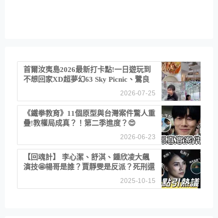
首爾汝夷島2026最新打卡點!一日遊玩到
不想回家XD超夢幻63 Sky Picnic、鷺良
津帝王蟹大餐、《淚之女王》拍攝地、漢
2026-07-25
江公園免費玩水
《鐵拳教育》11個原型與台灣案件驚人重
疊!教權局成真？！第二季進度？😍
2026-06-23
【回魂計】 李心潔、舒淇、鍾欣凌大飆
演技🤩楊哥是誰？賈靜雯是反派？死刑還
是私刑正義
2025-10-15