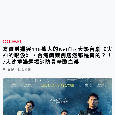
2021.06.04
寫實到逼哭139萬人的Netflix大熱台劇《火
神的眼淚》，台灣鯛案例居然都是真的？！
7大沈重議題揭消防員辛酸血淚
,
台劇
艾看影劇