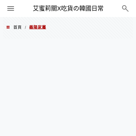
PXN
艾蜜莉關X吃貨の韓國日常
首頁
義陽家屬
/
義陽家屬