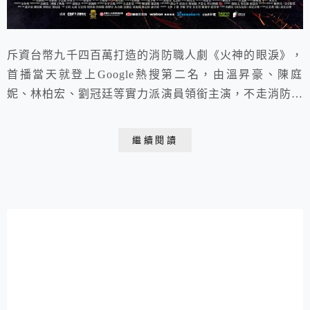
斥資台幣九千四百萬打造的消防職人劇《火神的眼淚》，
首播當天就登上Google熱搜第二名，由溫昇豪、陳庭
妮、林柏宏、劉冠廷等實力派演員領銜主演，不走消防劇
常見的英雄片路線，沒有高潮迭起的狗血劇情，而是真實
呈現打火英雄們的日常、揭開他們不為人知的心酸血淚及
繼續閱讀
困境，宛如《機智的醫生生活》消防版，帶出PTSD創傷
症候群、工作與家庭的抉擇、消防資源匱乏、消防家屬的
痛楚、基層的悲哀、同性戀不被認同、不尊重專業、...