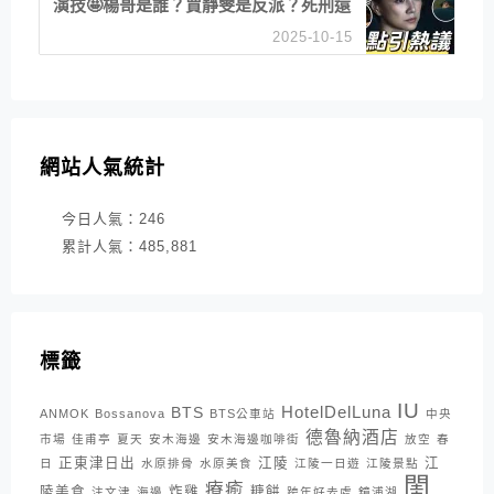
演技🤩楊哥是誰？賈靜雯是反派？死刑還
是私刑正義
2025-10-15
網站人氣統計
今日人氣：
246
累計人氣：
485,881
標籤
IU
HotelDelLuna
BTS
ANMOK
Bossanova
BTS公車站
中央
德魯納酒店
市場
佳甫亭
夏天
安木海邊
安木海邊咖啡街
放空
春
正東津日出
江陵
江
日
水原排骨
水原美食
江陵一日遊
江陵景點
閨
療癒
陵美食
炸雞
糖餅
注文津
海邊
跨年好去處
鏡浦湖