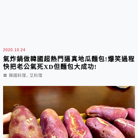
2020.10.24
氣炸鍋做韓國超熱門逼真地瓜麵包!爆笑過程
快把老公氣死XD但麵包大成功!
,
韓國料理
艾料理