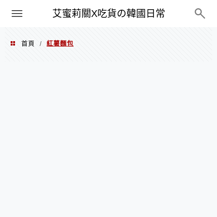
PXN
艾蜜莉關X吃貨の韓國日常
首頁
紅薯麵包
/
紅薯麵包