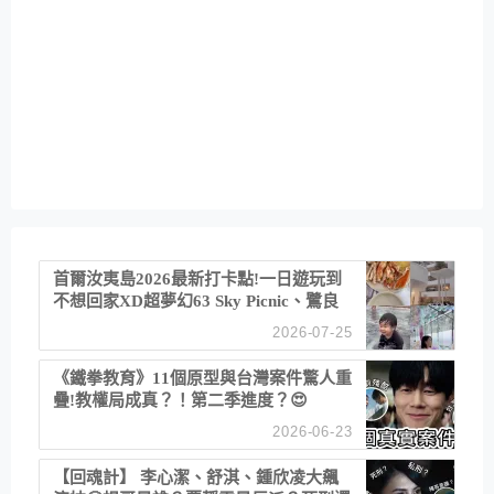
首爾汝夷島2026最新打卡點!一日遊玩到
不想回家XD超夢幻63 Sky Picnic、鷺良
津帝王蟹大餐、《淚之女王》拍攝地、漢
2026-07-25
江公園免費玩水
《鐵拳教育》11個原型與台灣案件驚人重
疊!教權局成真？！第二季進度？😍
2026-06-23
【回魂計】 李心潔、舒淇、鍾欣凌大飆