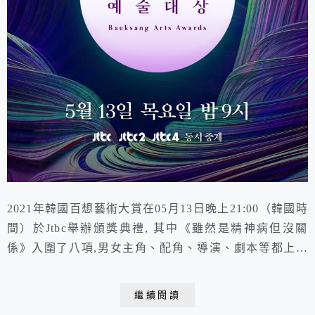
2021年韓國百想藝術大賞在05月13日晚上21:00（韓國時
間）於Jtbc舉辦頒獎典禮, 其中《雖然是精神病但沒關
係》入圍了八項,男女主角、配角、導演、劇本等都上名
單! 《怪物》入圍七項緊追在後,《Penthouse上流戰爭》
及《惡之花》也各入圍五項,競爭非常激烈~ 視帝跟 視后
繼續閱讀
也都好難選哇~~~ 今天也陸續公布了熱騰騰的獲獎名單