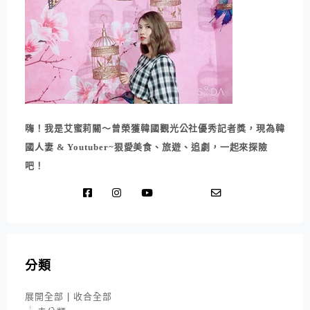
嗨！我是艾蜜莉關～曾榮獲韓國觀光公社優秀記者獎，現為韓
國人妻 & Youtuber~狠愛美食、旅遊、追劇，一起來探險
吧！
分類
展開全部
|
收合全部