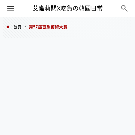
PXN
艾蜜莉關X吃貨の韓國日常
首頁
第57屆百想藝術大賞
/
第57屆百想藝術大賞