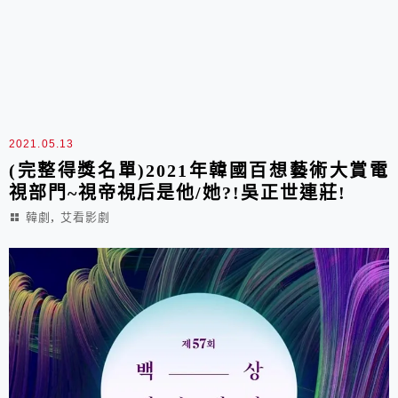
2021.05.13
(完整得獎名單)2021年韓國百想藝術大賞電
視部門~視帝視后是他/她?!吳正世連莊!
,
韓劇
艾看影劇