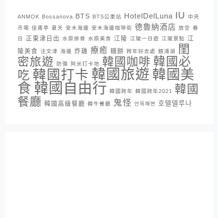
IU
HotelDelLuna
BTS
ANMOK
Bossanova
BTS公車站
中央
德魯納酒店
市場
佳甫亭
夏天
安木海邊
安木海邊咖啡街
放空
春
正東津日出
江陵
江
日
水原排骨
水原美食
江陵一日遊
江陵景點
閨
療癒
陵美食
炸雞
糖餅
注文津
海邊
跨年好去處
鏡浦湖
密旅遊
韓國咖啡
韓國必
防彈
阿米打卡地
韓國旅遊
韓國打卡
韓國美
吃
韓國自由行
食
韓國
韓國跨年
韓國跨年2021
餐廳
鬼怪
호텔델루나
韓國高級餐廳
韓牛餐廳
안목해변