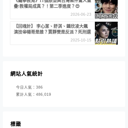
《鐵拳教育》11個原型與台灣案件驚人重
疊!教權局成真？！第二季進度？😍
2026-06-23
【回魂計】 李心潔、舒淇、鍾欣凌大飆
演技🤩楊哥是誰？賈靜雯是反派？死刑還
是私刑正義
2025-10-15
網站人氣統計
今日人氣：
386
累計人氣：
486,019
標籤