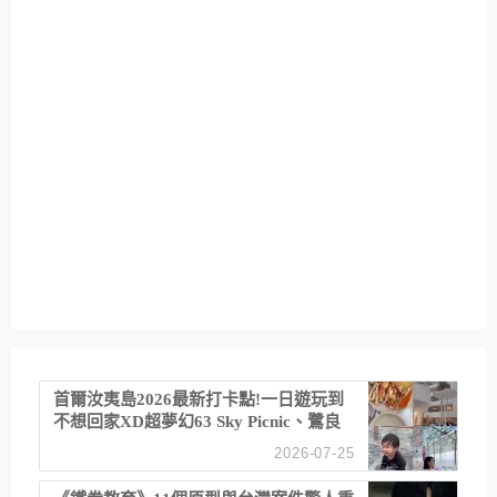
首爾汝夷島2026最新打卡點!一日遊玩到
不想回家XD超夢幻63 Sky Picnic、鷺良
津帝王蟹大餐、《淚之女王》拍攝地、漢
2026-07-25
江公園免費玩水