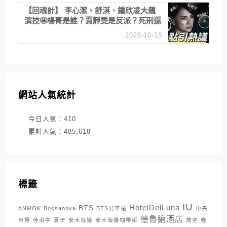
【回魂計】 李心潔、舒淇、鍾欣凌大飆
演技🤩楊哥是誰？賈靜雯是反派？死刑還
是私刑正義
2025-10-15
網站人氣統計
今日人氣：
410
累計人氣：
485,618
標籤
IU
HotelDelLuna
BTS
ANMOK
Bossanova
BTS公車站
中央
德魯納酒店
市場
佳甫亭
夏天
安木海邊
安木海邊咖啡街
放空
春