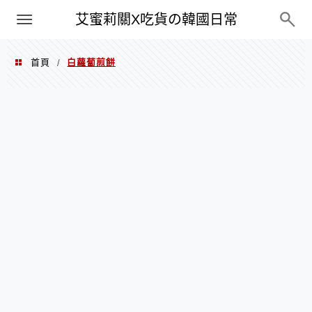
PXN
艾蜜莉關X吃貨の韓國日常
首頁
白蘿蔔煎餅
/
白蘿蔔煎餅