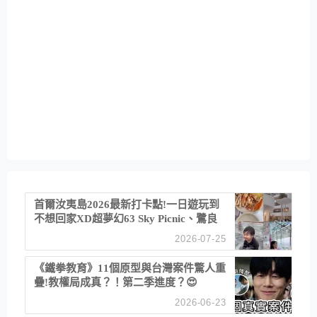
首爾汝夷島2026最新打卡點!一日遊玩到
不想回家XD超夢幻63 Sky Picnic、鷺良
津帝王蟹大餐、《淚之女王》拍攝地、漢
2026-07-25
江公園免費玩水
《鐵拳教育》11個原型與台灣案件驚人重
疊!教權局成真？！第二季進度？😍
2026-06-23