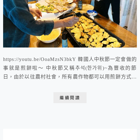
https://youtu.be/OoaMzsN3bkY 韓國人中秋節一定會做的
事就是煎餅啦～ 中秋節又稱추석(한가위)~為豐收的節
日，由於以往農村社會，所有農作物都可以用煎餅方式做
料理，於是延伸出每逢中秋佳節，家家戶戶都會齊聚一堂
一起吃煎餅的習俗~ 這次我跟著韓國家人一起做了8種煎
繼續閱讀
餅：櫛瓜、鮮蝦、地瓜、凍明太魚、牛肉、白蘿蔔、杏鮑
菇及慶尚道特有的白菜煎餅喔！一起來瞧瞧～ 首先備料~
將櫛瓜、地瓜...