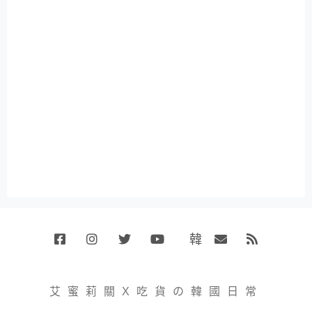
韓
Facebook
Instagram
Twitter
Youtube
國
Email
RSS
代
購
小
艾蜜莉關X吃貨の韓國日常
賣