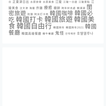
正東津日出
江陵
江
日
水原排骨
水原美食
江陵一日遊
江陵景點
閨
療癒
陵美食
炸雞
糖餅
注文津
海邊
跨年好去處
鏡浦湖
密旅遊
韓國咖啡
韓國必
防彈
阿米打卡地
韓國旅遊
韓國打卡
韓國美
吃
韓國自由行
食
韓國
韓國跨年
韓國跨年2021
餐廳
鬼怪
호텔델루나
韓國高級餐廳
韓牛餐廳
안목해변