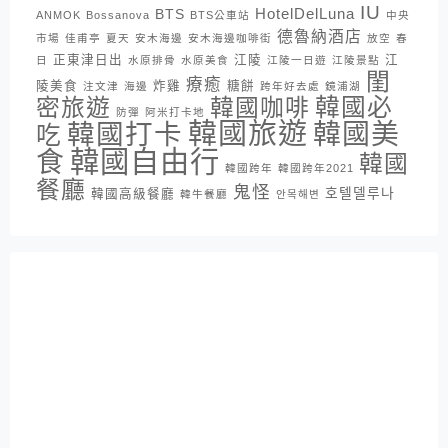
IU
HotelDelLuna
BTS
ANMOK
Bossanova
BTS公車站
中央
德魯納酒店
市場
佳甫亭
夏天
安木海邊
安木海邊咖啡街
放空
春
正東津日出
江陵
江
日
水原排骨
水原美食
江陵一日遊
江陵景點
閨
療癒
陵美食
炸雞
糖餅
注文津
海邊
跨年好去處
鏡浦湖
密旅遊
韓國咖啡
韓國必
防彈
阿米打卡地
韓國旅遊
韓國打卡
韓國美
吃
韓國自由行
食
韓國
韓國跨年
韓國跨年2021
餐廳
鬼怪
호텔델루나
韓國高級餐廳
韓牛餐廳
안목해변