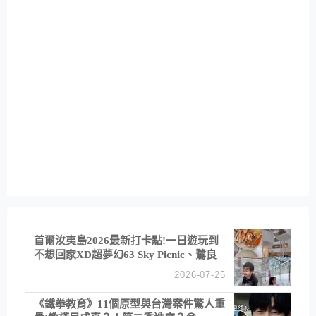
首爾汝夷島2026最新打卡點!一日遊玩到
不想回家XD超夢幻63 Sky Picnic、鷺良
津帝王蟹大餐、《淚之女王》拍攝地、漢
2026-07-25
江公園免費玩水
《鐵拳教育》11個原型與台灣案件驚人重