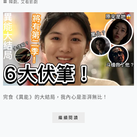
,
韓劇
艾看影劇
完食《異能》的大結局，我內心是澎湃無比！
繼續閱讀