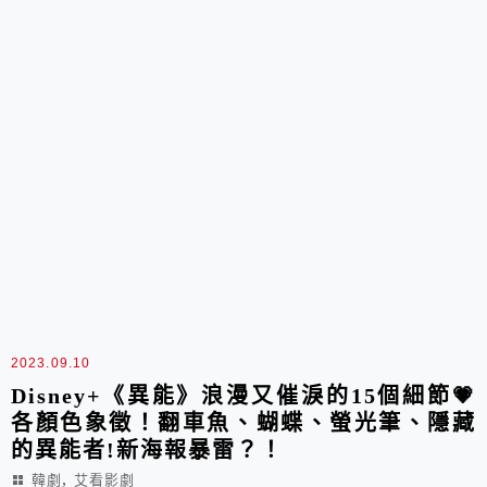
2023.09.10
Disney+《異能》浪漫又催淚的15個細節💗
各顏色象徵！翻車魚、蝴蝶、螢光筆、隱藏
的異能者!新海報暴雷？！
,
韓劇
艾看影劇