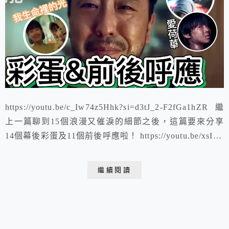
https://youtu.be/c_Iw74z5Hhk?si=d3tJ_2-F2fGa1hZR 繼
上一篇聊到15個浪漫又催淚的細節之後，這篇要來分享
14個幕後彩蛋及11個前後呼應啦！ https://youtu.be/xsIIh-
kduqA?si=ybecyIGobQeVIyBF
繼續閱讀