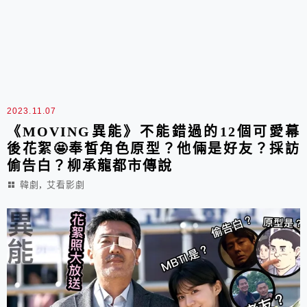
2023.11.07
《MOVING異能》不能錯過的12個可愛幕
後花絮🤩奉皙角色原型？他倆是好友？採訪
偷告白？柳承龍都市傳說
,
韓劇
艾看影劇