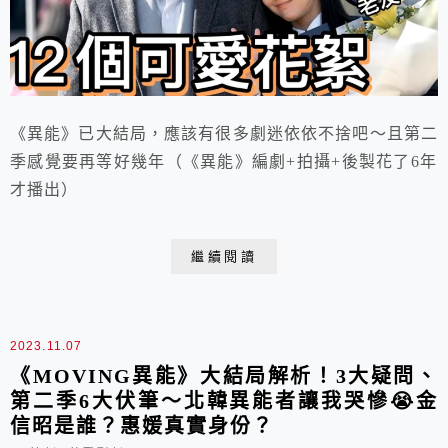
《異能》已大結局，應該有很多劇迷依依不捨吧～且第二
季感覺要再等好幾年（《異能》編劇+拍攝+後製花了6年
才播出）
繼續閱讀
2023.11.07
《MOVING異能》大結局解析！3大疑問、
第二季6大伏筆～北韓異能者讓我哭慘😭金
信昭是誰？惠媛真實身份？