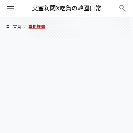
PXN
艾蜜莉關X吃貨の韓國日常
首頁
異能評價
/
異能評價