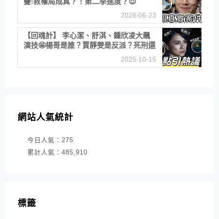
疊!教權局成真？！第二季進度？😍
2026-06-23
【回魂計】 李心潔、舒淇、鍾欣凌大飆
演技🤩楊哥是誰？賈靜雯是反派？死刑還
是私刑正義
2025-10-15
網站人氣統計
今日人氣：
275
累計人氣：
485,910
標籤