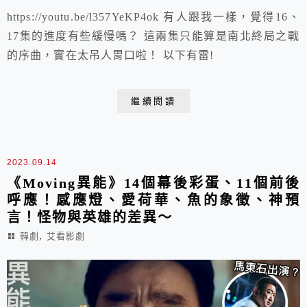
https://youtu.be/l357YeKP4ok 有人跟我一樣，覺得16、
17集的進度有些緩慢嗎？ 這兩集只能算是南北終局之戰
的序曲，實在太吊人胃口啦！ 以下有雷!
繼續閱讀
2023.09.14
《Moving異能》14個幕後彩蛋、11個前後
呼應！感應燈、愛荷華、魚的象徵、神預
言！怪物與英雄的差異～
,
韓劇
艾看影劇