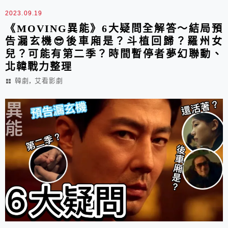
2023.09.19
《MOVING異能》6大疑問全解答～結局預
告漏玄機😎後車廂是？斗植回歸？羅州女
兒？可能有第二季？時間暫停者夢幻聯動、
北韓戰力整理
,
韓劇
艾看影劇