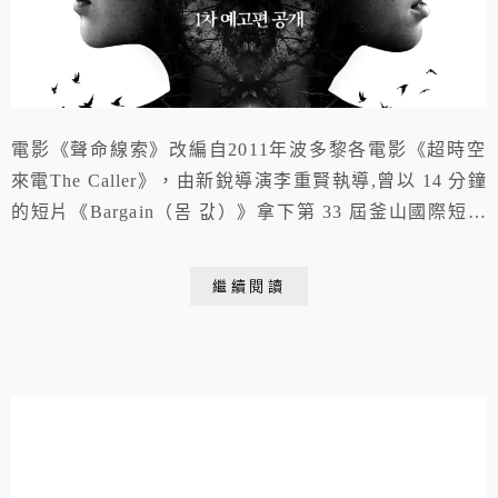
電影《聲命線索》改編自2011年波多黎各電影《超時空
來電The Caller》，由新銳導演李重賢執導,曾以 14 分鐘
的短片《Bargain（몸 값）》拿下第 33 屆釜山國際短篇
電影節評審特別獎。公開受訪時，帥氣外型曾引發韓網熱
烈討論。
繼續閱讀