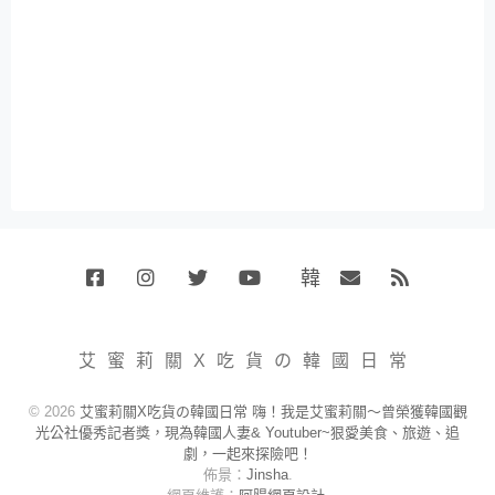
韓
Facebook
Instagram
Twitter
Youtube
國
Email
RSS
代
購
小
艾蜜莉關X吃貨の韓國日常
賣
場
© 2026
艾蜜莉關X吃貨の韓國日常 嗨！我是艾蜜莉關～曾榮獲韓國觀
光公社優秀記者獎，現為韓國人妻& Youtuber~狠愛美食、旅遊、追
劇，一起來探險吧！
佈景：
Jinsha
.