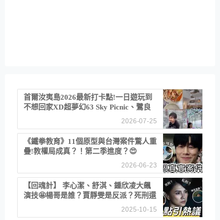
首爾汝夷島2026最新打卡點!一日遊玩到
不想回家XD超夢幻63 Sky Picnic、鷺良
津帝王蟹大餐、《淚之女王》拍攝地、漢
2026-07-25
江公園免費玩水
《鐵拳教育》11個原型與台灣案件驚人重
疊!教權局成真？！第二季進度？😍
2026-06-23
【回魂計】 李心潔、舒淇、鍾欣凌大飆
演技🤩楊哥是誰？賈靜雯是反派？死刑還
是私刑正義
2025-10-15