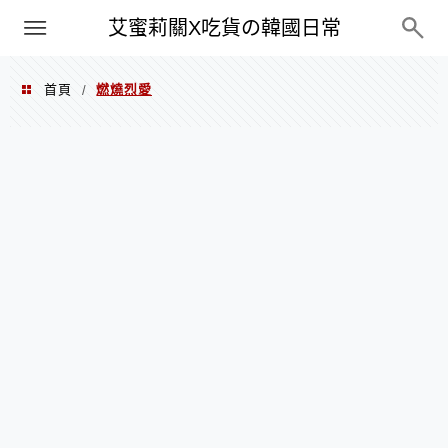
PXN
艾蜜莉關X吃貨の韓國日常
首頁
燃燒烈愛
/
燃燒烈愛