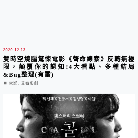
2020.12.13
雙時空燒腦驚悚電影《聲命線索》反轉無極
限，顛覆你的認知!4大看點、多種結局
&Bug整理(有雷)
,
電影
艾看影劇