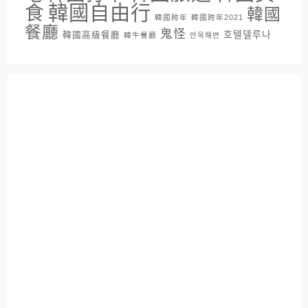
韓國自由行
食
韓國
韓國跨年
韓國跨年2021
餐廳
鬼怪
호텔델루나
韓國高級餐廳
韓牛餐廳
안목해변