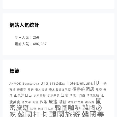
網站人氣統計
今日人氣：
256
累計人氣：
486,287
標籤
IU
HotelDelLuna
BTS
ANMOK
Bossanova
BTS公車站
中央
德魯納酒店
市場
佳甫亭
夏天
安木海邊
安木海邊咖啡街
放空
春
正東津日出
江陵
江
日
水原排骨
水原美食
江陵一日遊
江陵景點
閨
療癒
陵美食
炸雞
糖餅
注文津
海邊
跨年好去處
鏡浦湖
密旅遊
韓國咖啡
韓國必
防彈
阿米打卡地
韓國旅遊
韓國打卡
韓國美
吃