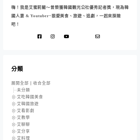
嗨！我是艾蜜莉關～曾榮獲韓國觀光公社優秀記者獎，現為韓
國人妻 & Youtuber~狠愛美食、旅遊、追劇，一起來探險
吧！
分類
展開全部
|
收合全部
未分類
艾吃韓國美食
艾韓國旅遊
艾看影劇
艾教學
艾聊聊
艾分享
艾料理