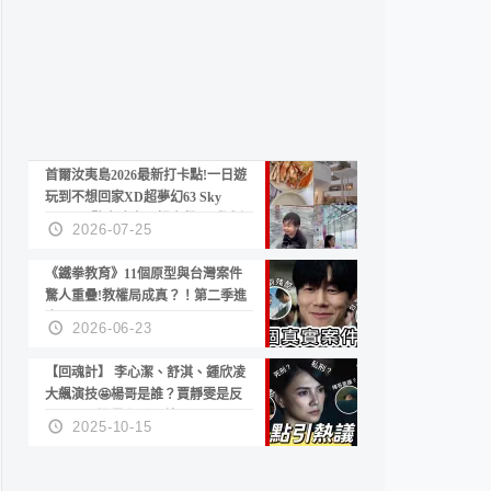
首爾汝夷島2026最新打卡點!一日遊
玩到不想回家XD超夢幻63 Sky
Picnic、鷺良津帝王蟹大餐、《淚之
2026-07-25
女王》拍攝地、漢江公園免費玩水
《鐵拳教育》11個原型與台灣案件
驚人重疊!教權局成真？！第二季進
度？😍
2026-06-23
【回魂計】 李心潔、舒淇、鍾欣凌
大飆演技🤩楊哥是誰？賈靜雯是反
派？死刑還是私刑正義
2025-10-15