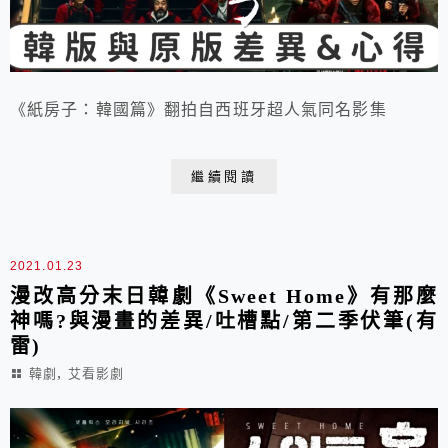
《紙房子：韓國篇》翻拍自西班牙超人氣同名影集
繼續閱讀
2021.01.23
漫改高分末日韓劇《Sweet Home》有那麼
神嗎?與漫畫的差異/吐槽點/第二季伏筆(有
雷)
,
韓劇
艾看影劇