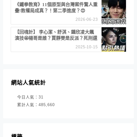
《鐵拳教育》11個原型與台灣案件驚人重
疊!教權局成真？！第二季進度？😍
2026-06-23
【回魂計】 李心潔、舒淇、鍾欣凌大飆
演技🤩楊哥是誰？賈靜雯是反派？死刑還
是私刑正義
2025-10-15
網站人氣統計
今日人氣：
31
累計人氣：
485,660
標籤