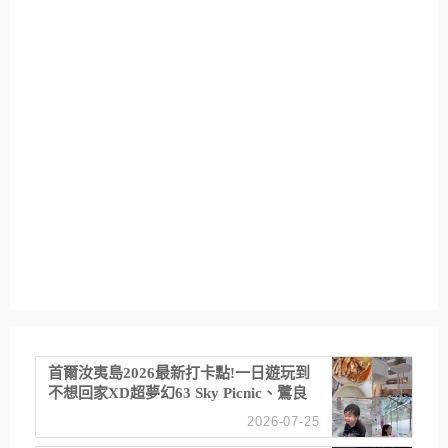
首爾汝夷島2026最新打卡點!一日遊玩到
不想回家XD超夢幻63 Sky Picnic、鷺良
津帝王蟹大餐、《淚之女王》拍攝地、漢
2026-07-25
江公園免費玩水