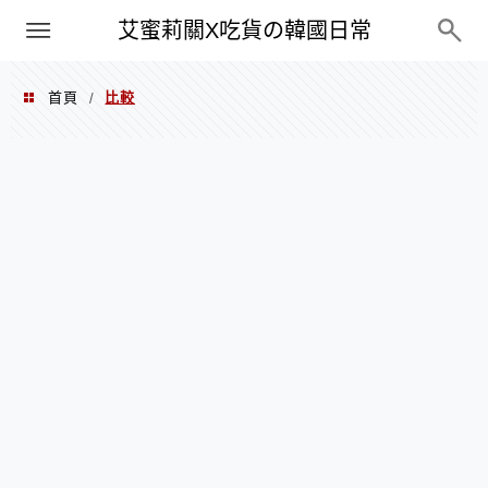
PXN
艾蜜莉關X吃貨の韓國日常
首頁
比較
/
比較