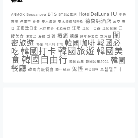
IU
HotelDelLuna
BTS
ANMOK
Bossanova
BTS公車站
中央
德魯納酒店
市場
佳甫亭
夏天
安木海邊
安木海邊咖啡街
放空
春
正東津日出
江陵
江
日
水原排骨
水原美食
江陵一日遊
江陵景點
閨
療癒
陵美食
炸雞
糖餅
注文津
海邊
跨年好去處
鏡浦湖
密旅遊
韓國咖啡
韓國必
防彈
阿米打卡地
韓國旅遊
韓國打卡
韓國美
吃
韓國自由行
食
韓國
韓國跨年
韓國跨年2021
餐廳
鬼怪
호텔델루나
韓國高級餐廳
韓牛餐廳
안목해변