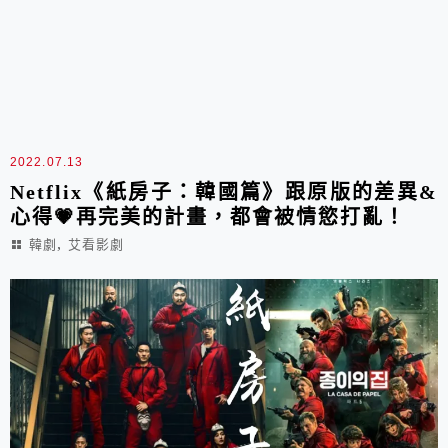
2022.07.13
Netflix《紙房子：韓國篇》跟原版的差異&
心得💗再完美的計畫，都會被情慾打亂！
,
韓劇
艾看影劇