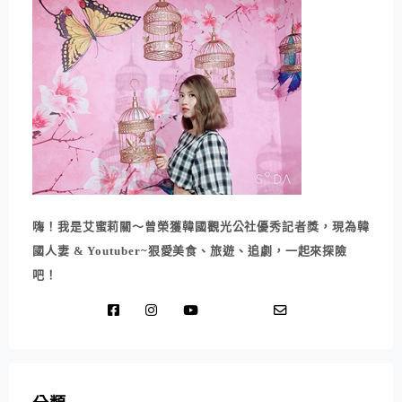
嗨！我是艾蜜莉關～曾榮獲韓國觀光公社優秀記者獎，現為韓
國人妻 & Youtuber~狠愛美食、旅遊、追劇，一起來探險
吧！