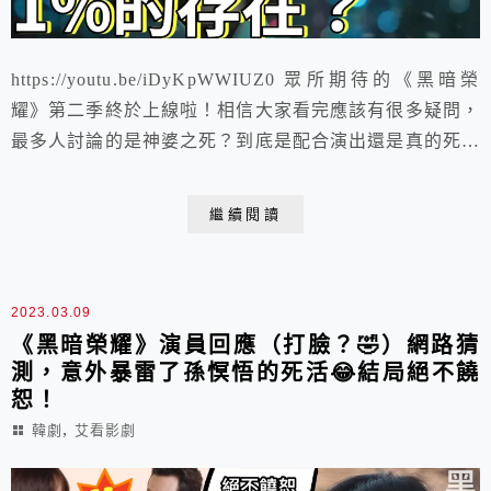
https://youtu.be/iDyKpWWIUZ0 眾所期待的《黑暗榮
耀》第二季終於上線啦！相信大家看完應該有很多疑問，
最多人討論的是神婆之死？到底是配合演出還是真的死了
呢？真有神鬼存在嗎？一起來解析解析吧！
繼續閱讀
2023.03.09
《黑暗榮耀》演員回應（打臉？🤣）網路猜
測，意外暴雷了孫慏悟的死活😂結局絕不饒
恕！
,
韓劇
艾看影劇