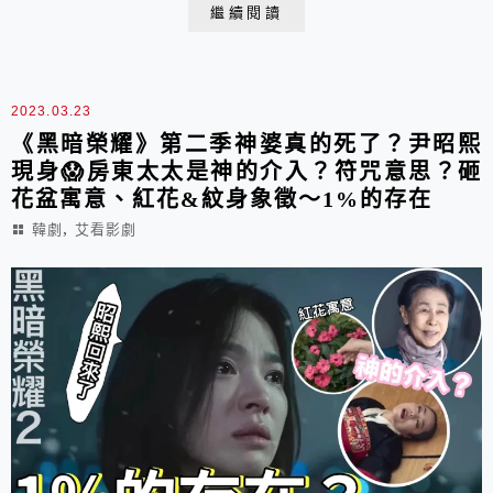
也照金編風格，讓反派當上氣象主播，用了不少氣象來烘
繼續閱讀
托氛圍、呼應角色，也預告了劇情發展！ 這次就一起來
盤點劇中的15種氣象、天氣預報的隱喻吧！
2023.03.23
《黑暗榮耀》第二季神婆真的死了？尹昭熙
現身😱房東太太是神的介入？符咒意思？砸
花盆寓意、紅花&紋身象徵～1%的存在
,
韓劇
艾看影劇