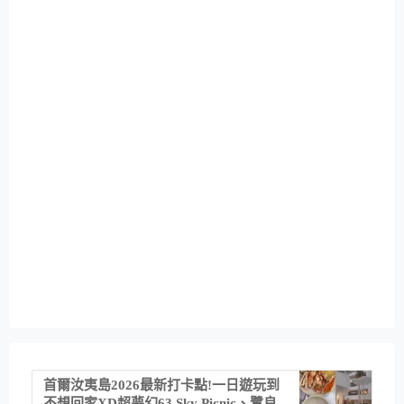
首爾汝夷島2026最新打卡點!一日遊玩到
不想回家XD超夢幻63 Sky Picnic、鷺良