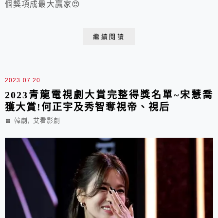
個獎項成最大贏家😍
繼續閱讀
2023.07.20
2023青龍電視劇大賞完整得獎名單~宋慧喬
獲大賞!何正宇及秀智奪視帝、視后
,
韓劇
艾看影劇