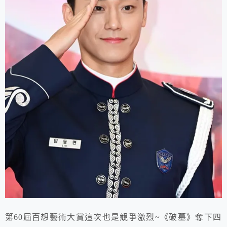
第60屆百想藝術大賞這次也是競爭激烈~《破墓》奪下四