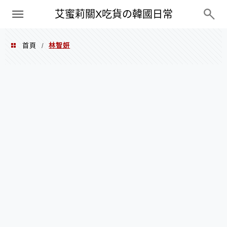
PXN
艾蜜莉關X吃貨の韓國日常
首頁
林智妍
/
林智妍