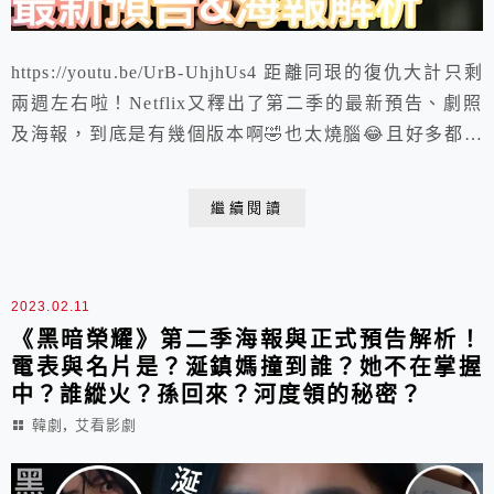
https://youtu.be/UrB-UhjhUs4 距離同珢的復仇大計只剩
兩週左右啦！Netflix又釋出了第二季的最新預告、劇照
及海報，到底是有幾個版本啊🤣也太燒腦😂且好多都被
我之前預測影片所猜中😱這次就一起來解析預告、劇照
及海報所暗示的劇情走向吧！
繼續閱讀
2023.02.11
《黑暗榮耀》第二季海報與正式預告解析！
電表與名片是？涎鎮媽撞到誰？她不在掌握
中？誰縱火？孫回來？河度領的秘密？
,
韓劇
艾看影劇