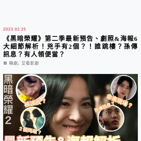
2023.02.25
《黑暗榮耀》第二季最新預告、劇照&海報6
大細節解析！兇手有2個？！誰跳樓？孫傳
訊息？有人領便當？
,
韓劇
艾看影劇