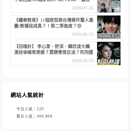
津帝王蟹大餐、《淚之女王》拍攝地、漢
2026-07-25
江公園免費玩水
《鐵拳教育》11個原型與台灣案件驚人重
疊!教權局成真？！第二季進度？😍
2026-06-23
【回魂計】 李心潔、舒淇、鍾欣凌大飆
演技🤩楊哥是誰？賈靜雯是反派？死刑還
是私刑正義
2025-10-15
網站人氣統計
今日人氣：
120
累計人氣：
484,869