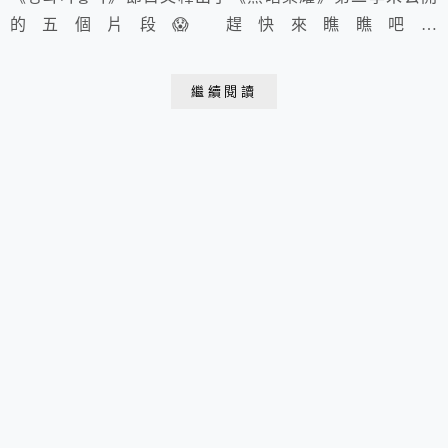
的五個片段😱 趕快來瞧瞧吧！
https://youtu.be/rnALdKtoZCw
繼續閱讀