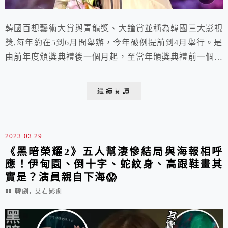
韓國百想藝術大賞與青龍獎、大鐘賞並稱為韓國三大影視
獎,每年約在5到6月間舉辦，今年破例提前到4月舉行。是
由前年度頒獎典禮後一個月起，至當年頒獎典禮前一個月
播放或上映的大眾文化作品中，分為電視、電影、劇場部
門，就作品及演出者進行審查。近年來被認為電影獎項的
繼續閱讀
地位僅次於青龍獎。
2023.03.29
《黑暗榮耀2》五人幫淒慘結局與海報相呼
應！伊甸園、倒十字、蛇紋身、高跟鞋畫其
實是？演員親自下海😱
,
韓劇
艾看影劇