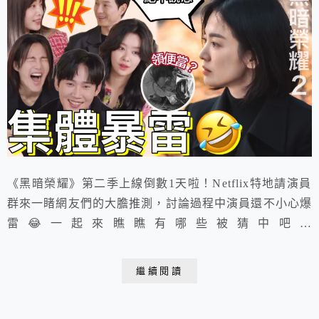
《黑暗榮耀》第二季上線倒數1天啦！Netflix特地請演員
群來一睹網友們的大膽推測，討論過程中演員還不小心爆
雷😂一起來瞧瞧有哪些被猜中吧！
https://youtu.be/fN0oTZo-ZR0
繼續閱讀