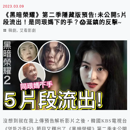
2023.03.09
《黑暗榮耀》第二季隱藏版預告!未公開5片
段流出！是同珢媽下的手？😱涎鎮的反擊~
,
韓劇
艾看影劇
沒想到就在我上傳預告解析影片之後，韓國KBS電視台
《영화가좋다》節目又釋出了《黑暗榮耀》第二季未公開