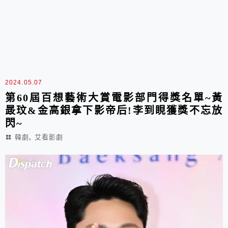
2024.05.07
第60屆百想藝術大賞電影部門得獎名單~黃
晸玟&金高銀拿下影帝后!李到睍獲獎不忘放
閃~
,
韓劇
艾看影劇