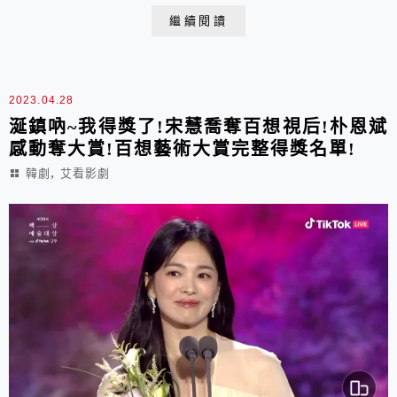
繼續閱讀
2023.04.28
涎鎮吶~我得獎了!宋慧喬奪百想視后!朴恩斌
感動奪大賞!百想藝術大賞完整得獎名單!
,
韓劇
艾看影劇