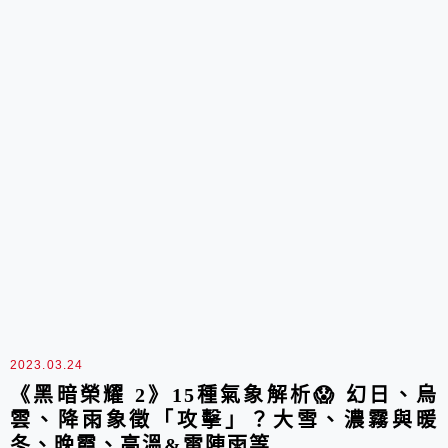
2023.03.24
《黑暗榮耀 2》15種氣象解析😱 幻日、烏
雲、降雨象徵「攻擊」？大雪、濃霧與暖
冬、晚霞、高溫&雷陣雨等