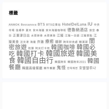
標籤
IU
HotelDelLuna
BTS
ANMOK
Bossanova
BTS公車站
中央
德魯納酒店
市場
佳甫亭
夏天
安木海邊
安木海邊咖啡街
放空
春
正東津日出
江陵
江
日
水原排骨
水原美食
江陵一日遊
江陵景點
閨
療癒
陵美食
炸雞
糖餅
注文津
海邊
跨年好去處
鏡浦湖
密旅遊
韓國咖啡
韓國必
防彈
阿米打卡地
韓國旅遊
韓國打卡
韓國美
吃
韓國自由行
食
韓國
韓國跨年
韓國跨年2021
餐廳
鬼怪
호텔델루나
韓國高級餐廳
韓牛餐廳
안목해변