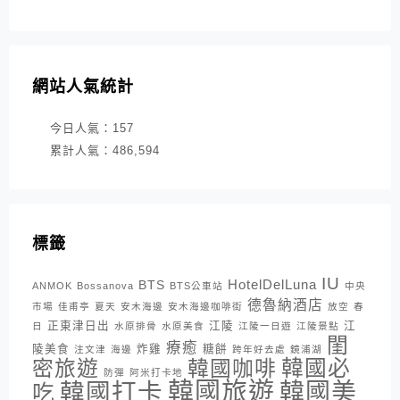
網站人氣統計
今日人氣：
157
累計人氣：
486,594
標籤
IU
HotelDelLuna
BTS
ANMOK
Bossanova
BTS公車站
中央
德魯納酒店
市場
佳甫亭
夏天
安木海邊
安木海邊咖啡街
放空
春
正東津日出
江陵
江
日
水原排骨
水原美食
江陵一日遊
江陵景點
閨
療癒
陵美食
炸雞
糖餅
注文津
海邊
跨年好去處
鏡浦湖
密旅遊
韓國咖啡
韓國必
防彈
阿米打卡地
韓國旅遊
韓國打卡
韓國美
吃