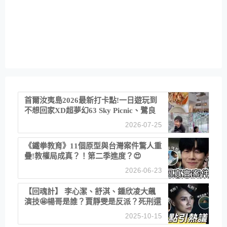
首爾汝夷島2026最新打卡點!一日遊玩到
不想回家XD超夢幻63 Sky Picnic、鷺良
津帝王蟹大餐、《淚之女王》拍攝地、漢
2026-07-25
江公園免費玩水
《鐵拳教育》11個原型與台灣案件驚人重
疊!教權局成真？！第二季進度？😍
2026-06-23
【回魂計】 李心潔、舒淇、鍾欣凌大飆
演技🤩楊哥是誰？賈靜雯是反派？死刑還
是私刑正義
2025-10-15