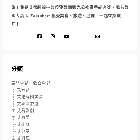
嗨！我是艾蜜莉關～曾榮獲韓國觀光公社優秀記者獎，現為韓
國人妻 & Youtuber~狠愛美食、旅遊、追劇，一起來探險
吧！
分類
展開全部
|
收合全部
未分類
艾吃韓國美食
艾韓國旅遊
艾看影劇
艾教學
艾聊聊
艾分享
艾料理