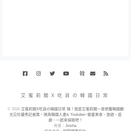
韓
Facebook
Instagram
Twitter
Youtube
國
Email
RSS
代
購
小
艾蜜莉關X吃貨の韓國日常
賣
場
© 2026
艾蜜莉關X吃貨の韓國日常 嗨！我是艾蜜莉關～曾榮獲韓國觀
光公社優秀記者獎，現為韓國人妻& Youtuber~狠愛美食、旅遊、追
劇，一起來探險吧！
佈景：
Jinsha
.