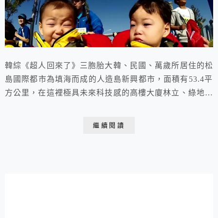
韓綜《超人回來了》三胞胎大韓、民國、萬歲所居住的松
島國際都市為填海而成的人造島新興都市，面積有53.4平
方公里，在這裡極具未來科技感的高樓大廈林立、綠地覆
蓋率達40%，是集環保、智能、藝術、商業、休閒於一身
的現代化綠洲城市。 這裡的Forest Outings 大型咖啡廳宛
繼續閱讀
如城市中的熱帶雨林令人驚豔！都市核心-中央公園、G
Tower、Tribowl、Triple Street購物中心等景點，也是...