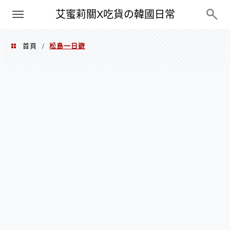
PXN
艾蜜莉關X吃貨の韓國日常
首頁
松島一日遊
/
松島一日遊