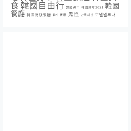
韓國自由行
食
韓國
韓國跨年
韓國跨年2021
餐廳
鬼怪
호텔델루나
韓國高級餐廳
韓牛餐廳
안목해변