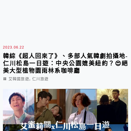
2023.06.22
韓綜《超人回來了》、多部人氣韓劇拍攝地-
仁川松島一日遊：中央公園媲美紐約？😍絕
美大型植物園雨林系咖啡廳
,
艾韓國旅遊
仁川旅遊