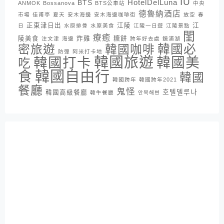
IU
HotelDelLuna
BTS
ANMOK
Bossanova
BTS公車站
中央
德魯納酒店
市場
佳甫亭
夏天
安木海邊
安木海邊咖啡街
放空
春
正東津日出
江陵
江
日
水原排骨
水原美食
江陵一日遊
江陵景點
閨
療癒
陵美食
炸雞
糖餅
注文津
海邊
跨年好去處
鏡浦湖
密旅遊
韓國咖啡
韓國必
防彈
阿米打卡地
韓國旅遊
韓國打卡
韓國美
吃
韓國自由行
食
韓國
韓國跨年
韓國跨年2021
餐廳
鬼怪
호텔델루나
韓國高級餐廳
韓牛餐廳
안목해변