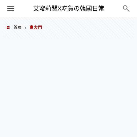
PXN
艾蜜莉關X吃貨の韓國日常
首頁
東大門
/
東大門