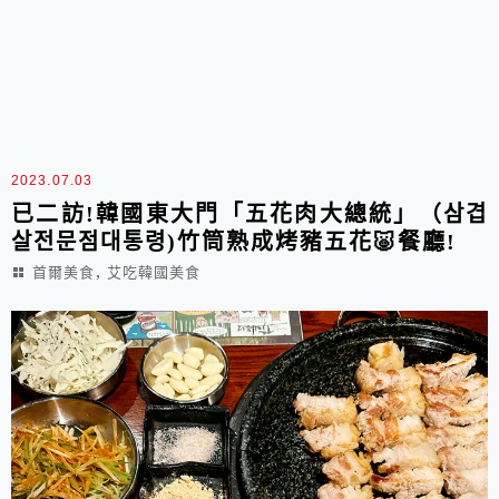
2023.07.03
已二訪!韓國東大門「五花肉大總統」（삼겹
살전문점대통령)竹筒熟成烤豬五花🐷餐廳!
,
首爾美食
艾吃韓國美食