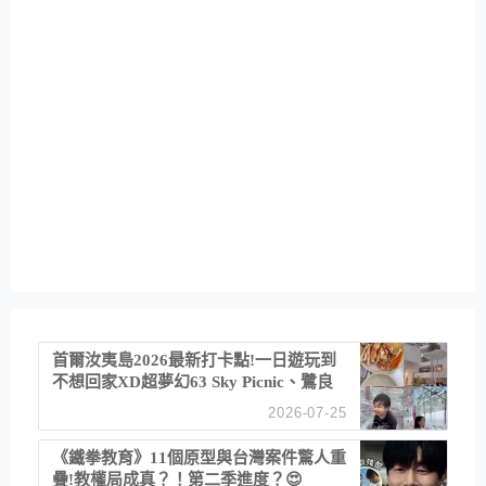
首爾汝夷島2026最新打卡點!一日遊玩到
不想回家XD超夢幻63 Sky Picnic、鷺良
津帝王蟹大餐、《淚之女王》拍攝地、漢
2026-07-25
江公園免費玩水
《鐵拳教育》11個原型與台灣案件驚人重
疊!教權局成真？！第二季進度？😍