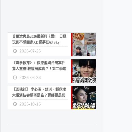
首爾汝夷島2026最新打卡點!一日遊
玩到不想回家XD超夢幻63 Sky
Picnic、鷺良津帝王蟹大餐、《淚之
2026-07-25
女王》拍攝地、漢江公園免費玩水
《鐵拳教育》11個原型與台灣案件
驚人重疊!教權局成真？！第二季進
度？😍
2026-06-23
【回魂計】 李心潔、舒淇、鍾欣凌
大飆演技🤩楊哥是誰？賈靜雯是反
派？死刑還是私刑正義
2025-10-15