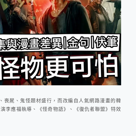
s 近年來漫改劇、喪屍、鬼怪題材盛行，而改編自人氣網路漫畫的韓
怪》導演李應福執導、《怪奇物語》、《復仇者聯盟》特效