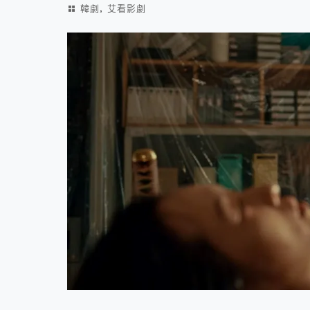
,
韓劇
艾看影劇