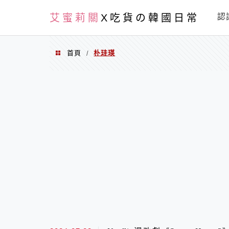
PXN
艾蜜莉關
X吃貨の韓國日常
認
首頁
朴珪瑛
/
朴珪瑛