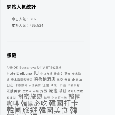
網站人氣統計
今日人氣：
316
累計人氣：
485,524
標籤
BTS
ANMOK
Bossanova
BTS公車站
IU
HotelDelLuna
中央市場
佳甫亭
夏天
安木海
德魯納酒店
正東津
邊
安木海邊咖啡街
放空
春日
日出
江陵
水原排骨
水原美食
江陵一日遊
江陵景點
療癒
江陵美食
炸雞
糖餅
注文津
海邊
跨年好去處
閨密旅遊
韓國
鏡浦湖
防彈
阿米打卡地
韓國打卡
咖啡
韓國必吃
韓
韓國旅遊
韓國美食