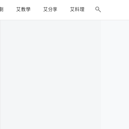
劇
艾教學
艾分享
艾料理