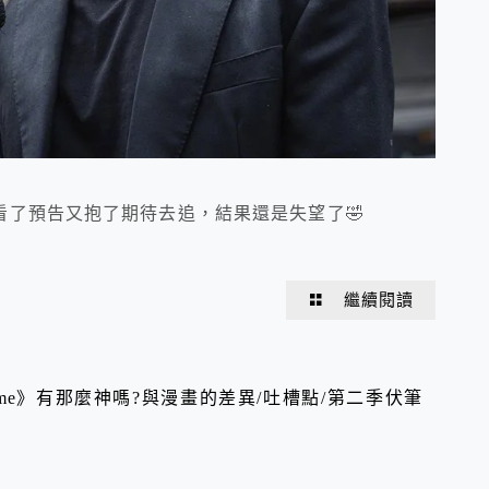
了預告又抱了期待去追，結果還是失望了🤣
繼續閱讀
Home》有那麼神嗎?與漫畫的差異/吐槽點/第二季伏筆