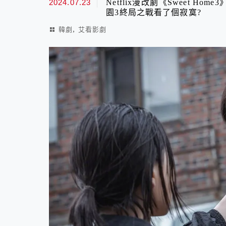
2024.07.23
Netflix漫改劇《Sweet 
園3終局之戰看了個寂寞?
,
韓劇
艾看影劇