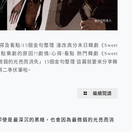
心得及看點/15個金句整理 漫改高分末日韓劇《Sweet
棄劇的原因?!劇情/心得/看點 熱門韓劇《Sweet
最微弱的光亮而消失」15個金句整理 這篇就要來分享韓
/第二季伏筆啦~
繼續閱讀
》:「即使是最深沉的黑暗，也會因為最微弱的光亮而消