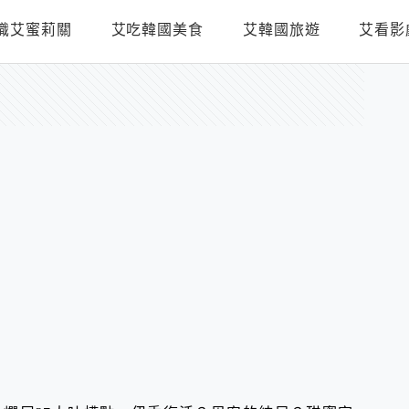
識艾蜜莉關
艾吃韓國美食
艾韓國旅遊
艾看影