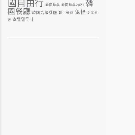
國自由行
韓
韓國跨年
韓國跨年2021
國餐廳
鬼怪
韓國高級餐廳
韓牛餐廳
안목해
호텔델루나
변