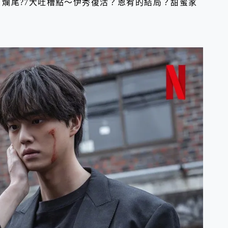
Home3》爛尾?7大吐槽點～伊秀復活？恩宥的結局？甜蜜家