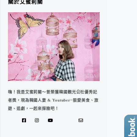
關於艾蜜莉關
嗨！我是艾蜜莉關～曾榮獲韓國觀光公社優秀記
者獎，現為韓國人妻 & Youtuber~狠愛美食、旅
遊、追劇，一起來探險吧！