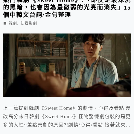
的黑暗，也會因為最微弱的光亮而消失」15
個中韓文台詞/金句整理
,
韓劇
艾看影劇
上一篇提到韓劇《Sweet Home》的劇情、心得及看點 漫
改高分末日韓劇《Sweet Home》怪物驚悚劇包裝的是更
多的人性~差點棄劇的原因?!劇情/心得/看點 接著就來分
享劇中的15個金句整理囉~