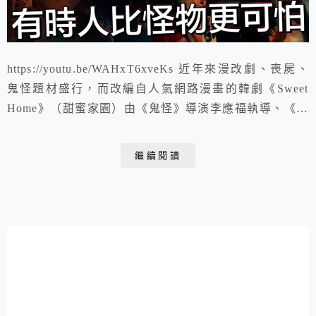
https://youtu.be/WAHxT6xveKs 近年來漫改劇、喪屍、
鬼怪題材盛行，而改編自人氣網路漫畫的韓劇《Sweet
Home》（甜蜜家園）由《鬼怪》導演李應福執導、《怪
奇物語》、《復仇者聯盟》特效製作團隊打造逼真的視覺
效果～
繼續閱讀