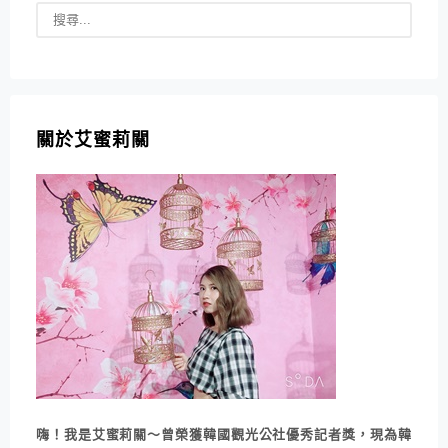
關於艾蜜莉關
嗨！我是艾蜜莉關～曾榮獲韓國觀光公社優秀記者獎，現為韓