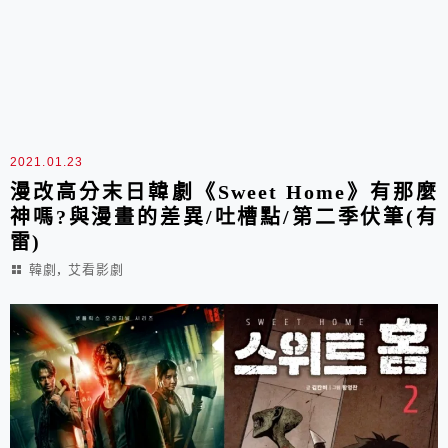
2021.01.23
漫改高分末日韓劇《Sweet Home》有那麼
神嗎?與漫畫的差異/吐槽點/第二季伏筆(有
雷)
,
韓劇
艾看影劇