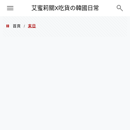
PXN
艾蜜莉關X吃貨の韓國日常
首頁
末日
/
末日