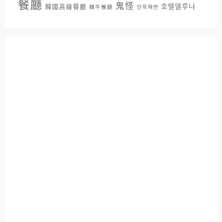
餐廳
鬼怪
호텔델루나
韓國高級餐廳
韓牛餐廳
안목해변