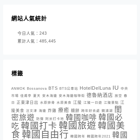
網站人氣統計
今日人氣：
243
累計人氣：
485,445
標籤
IU
HotelDelLuna
BTS
ANMOK
Bossanova
BTS公車站
中央
德魯納酒店
市場
佳甫亭
夏天
安木海邊
安木海邊咖啡街
放空
春
正東津日出
江陵
江
日
水原排骨
水原美食
江陵一日遊
江陵景點
閨
療癒
陵美食
炸雞
糖餅
注文津
海邊
跨年好去處
鏡浦湖
密旅遊
韓國咖啡
韓國必
防彈
阿米打卡地
韓國旅遊
韓國打卡
韓國美
吃
韓國自由行
食
韓國
韓國跨年
韓國跨年2021