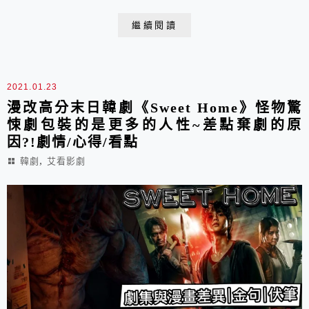
繼續閱讀
2021.01.23
漫改高分末日韓劇《Sweet Home》怪物驚
悚劇包裝的是更多的人性~差點棄劇的原
因?!劇情/心得/看點
,
韓劇
艾看影劇