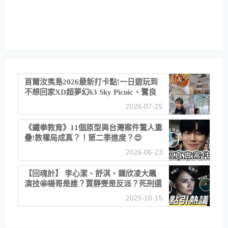
首爾汝夷島2026最新打卡點!一日遊玩到
不想回家XD超夢幻63 Sky Picnic、鷺良
津帝王蟹大餐、《淚之女王》拍攝地、漢
2026-07-25
江公園免費玩水
《鐵拳教育》11個原型與台灣案件驚人重
疊!教權局成真？！第二季進度？😍
2026-06-23
【回魂計】 李心潔、舒淇、鍾欣凌大飆
演技🤩楊哥是誰？賈靜雯是反派？死刑還
是私刑正義
2025-10-15