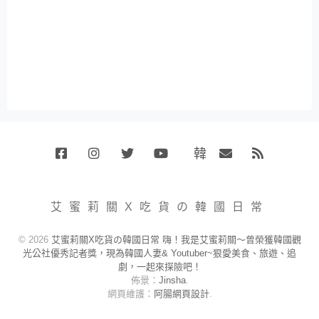
韓
Facebook
Instagram
Twitter
Youtube
國
Email
RSS
代
購
小
艾蜜莉關X吃貨の韓國日常
賣
場
© 2026
艾蜜莉關X吃貨の韓國日常 嗨！我是艾蜜莉關～曾榮獲韓國觀
光公社優秀記者獎，現為韓國人妻& Youtuber~狠愛美食、旅遊、追
劇，一起來探險吧！
佈景：
Jinsha
.
網頁維護：
阿腸網頁設計
.