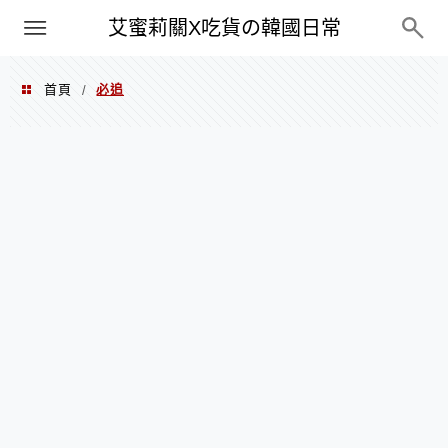
PXN
艾蜜莉關X吃貨の韓國日常
首頁
必追
/
必追