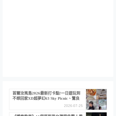
首爾汝夷島2026最新打卡點!一日遊玩到
不想回家XD超夢幻63 Sky Picnic、鷺良
津帝王蟹大餐、《淚之女王》拍攝地、漢
2026-07-25
江公園免費玩水