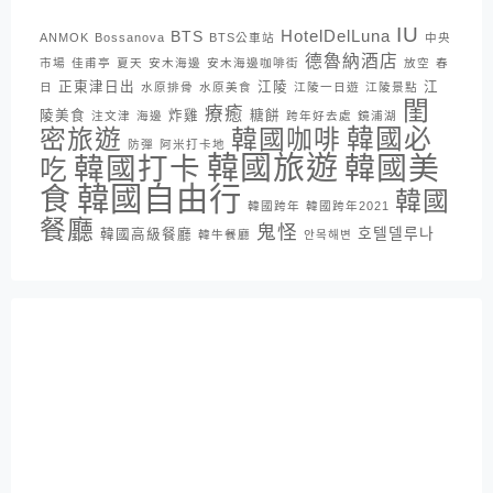
IU
HotelDelLuna
BTS
ANMOK
Bossanova
BTS公車站
中央
德魯納酒店
市場
佳甫亭
夏天
安木海邊
安木海邊咖啡街
放空
春
正東津日出
江陵
江
日
水原排骨
水原美食
江陵一日遊
江陵景點
閨
療癒
陵美食
炸雞
糖餅
注文津
海邊
跨年好去處
鏡浦湖
密旅遊
韓國咖啡
韓國必
防彈
阿米打卡地
韓國旅遊
韓國打卡
韓國美
吃
韓國自由行
食
韓國
韓國跨年
韓國跨年2021
餐廳
鬼怪
호텔델루나
韓國高級餐廳
韓牛餐廳
안목해변