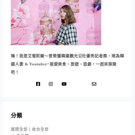
嗨！我是艾蜜莉關～曾榮獲韓國觀光公社優秀記者獎，現為韓
國人妻 & Youtuber~狠愛美食、旅遊、追劇，一起來探險
吧！
分類
展開全部
|
收合全部