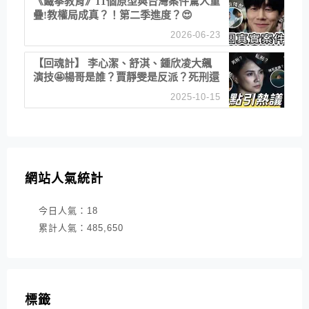
《鐵拳教育》11個原型與台灣案件驚人重
疊!教權局成真？！第二季進度？😍
2026-06-23
【回魂計】 李心潔、舒淇、鍾欣凌大飆
演技🤩楊哥是誰？賈靜雯是反派？死刑還
是私刑正義
2025-10-15
網站人氣統計
今日人氣：
18
累計人氣：
485,650
標籤