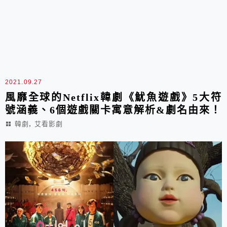
2021.09.27
風靡全球的Netflix韓劇《魷魚遊戲》5大符
號涵義、6個遊戲關卡寓意解析&劇名由來！
,
韓劇
艾看影劇