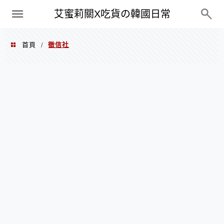
PXN
艾蜜莉關X吃貨の韓國日常
首頁
徵信社
/
徵信社