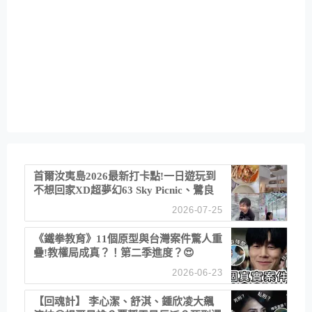
首爾汝夷島2026最新打卡點!一日遊玩到
不想回家XD超夢幻63 Sky Picnic、鷺良
津帝王蟹大餐、《淚之女王》拍攝地、漢
2026-07-25
江公園免費玩水
《鐵拳教育》11個原型與台灣案件驚人重
疊!教權局成真？！第二季進度？😍
2026-06-23
【回魂計】 李心潔、舒淇、鍾欣凌大飆