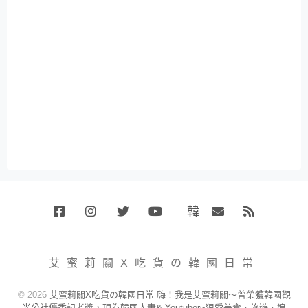
韓
Facebook
Instagram
Twitter
Youtube
國
Email
RSS
代
購
小
艾蜜莉關X吃貨の韓國日常
賣
場
© 2026
艾蜜莉關X吃貨の韓國日常 嗨！我是艾蜜莉關～曾榮獲韓國觀
光公社優秀記者獎，現為韓國人妻& Youtuber~狠愛美食、旅遊、追