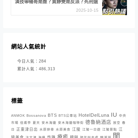
演技🤩楊哥是誰？賈靜雯是反派？死刑還
是私刑正義
2025-10-15
網站人氣統計
今日人氣：
284
累計人氣：
486,313
標籤
IU
HotelDelLuna
BTS
ANMOK
Bossanova
BTS公車站
中央
德魯納酒店
市場
佳甫亭
夏天
安木海邊
安木海邊咖啡街
放空
春
正東津日出
江陵
江
日
水原排骨
水原美食
江陵一日遊
江陵景點
閨
療癒
陵美食
炸雞
糖餅
注文津
海邊
跨年好去處
鏡浦湖