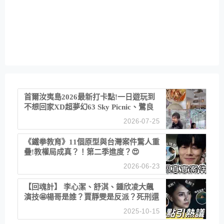
首爾汝夷島2026最新打卡點!一日遊玩到
不想回家XD超夢幻63 Sky Picnic、鷺良
津帝王蟹大餐、《淚之女王》拍攝地、漢
2026-07-25
江公園免費玩水
《鐵拳教育》11個原型與台灣案件驚人重
疊!教權局成真？！第二季進度？😍
2026-06-23
【回魂計】 李心潔、舒淇、鍾欣凌大飆
演技🤩楊哥是誰？賈靜雯是反派？死刑還
是私刑正義
2025-10-15