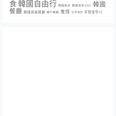
韓國自由行
食
韓國
韓國跨年
韓國跨年2021
餐廳
鬼怪
호텔델루나
韓國高級餐廳
韓牛餐廳
안목해변