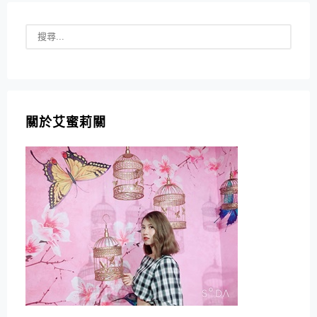
關於艾蜜莉關