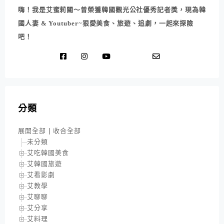
嗨！我是艾蜜莉關～曾榮獲韓國觀光公社優秀記者獎，現為韓
國人妻 & Youtuber~狠愛美食、旅遊、追劇，一起來探險
吧！
分類
展開全部
|
收合全部
未分類
艾吃韓國美食
艾韓國旅遊
艾看影劇
艾教學
艾聊聊
艾分享
艾料理