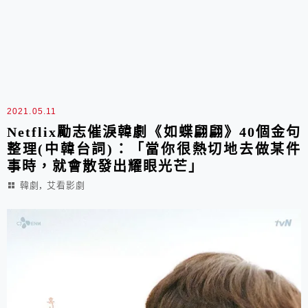
2021.05.11
Netflix勵志催淚韓劇《如蝶翩翩》40個金句
整理(中韓台詞)：「當你很熱切地去做某件
事時，就會散發出耀眼光芒」
,
韓劇
艾看影劇