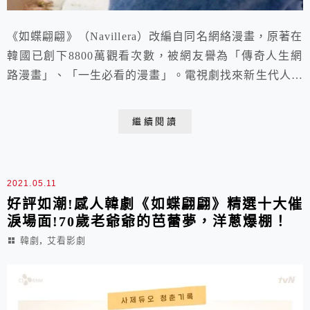
《如蝶翩翩》（Navillera）改編自同名網絡漫畫，原著在
韓國已創下8800萬觀看次數，被網友譽為「傳奇人生網
路漫畫」、「一生必看的漫畫」。電視劇找來新生代人氣
演員宋江和76歲國寶級演員朴仁煥合作演出。零基礎的
兩人，拍攝之前都花了長時間學習芭蕾，戲裡戲外都格外
繼續閱讀
鼓舞人心！
2021.05.11
好評如潮!感人韓劇《如蝶翩翩》精選十大催
淚場面!70歲老爺爺的芭蕾夢，洋蔥爆棚！
,
韓劇
艾看影劇