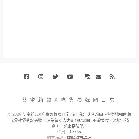
韓
Facebook
Instagram
Twitter
Youtube
國
Email
RSS
代
購
小
艾蜜莉關X吃貨の韓國日常
賣
場
© 2026
艾蜜莉關X吃貨の韓國日常 嗨！我是艾蜜莉關～曾榮獲韓國觀
光公社優秀記者獎，現為韓國人妻& Youtuber~狠愛美食、旅遊、追
劇，一起來探險吧！
佈景：
Jinsha
.
網頁維護：
阿腸網頁設計
.