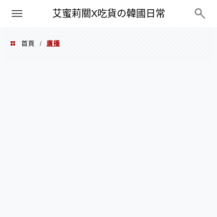
PXN
艾蜜莉關X吃貨の韓國日常
首頁
廣播
/
廣播