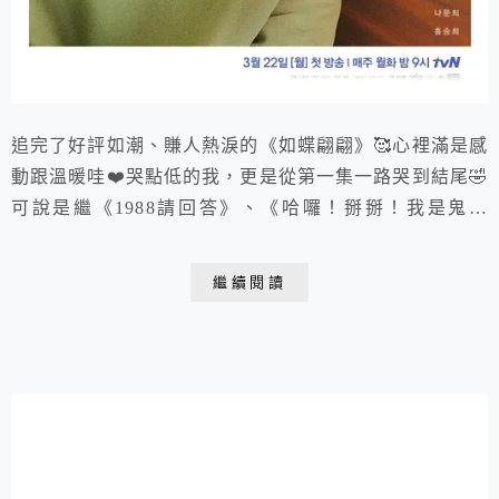
追完了好評如潮、賺人熱淚的《如蝶翩翩》🥰心裡滿是感
動跟溫暖哇❤️哭點低的我，更是從第一集一路哭到結尾🤣
可說是繼《1988請回答》、《哈囉！掰掰！我是鬼媽
媽》之後，另一療癒、動人劇作🥰
繼續閱讀