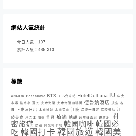
網站人氣統計
今日人氣：
107
累計人氣：
485,313
標籤
IU
HotelDelLuna
BTS
ANMOK
Bossanova
BTS公車站
中央
德魯納酒店
市場
佳甫亭
夏天
安木海邊
安木海邊咖啡街
放空
春
正東津日出
江陵
江
日
水原排骨
水原美食
江陵一日遊
江陵景點
閨
療癒
陵美食
炸雞
糖餅
注文津
海邊
跨年好去處
鏡浦湖
密旅遊
韓國咖啡
韓國必
防彈
阿米打卡地
韓國旅遊
韓國打卡
韓國美
吃