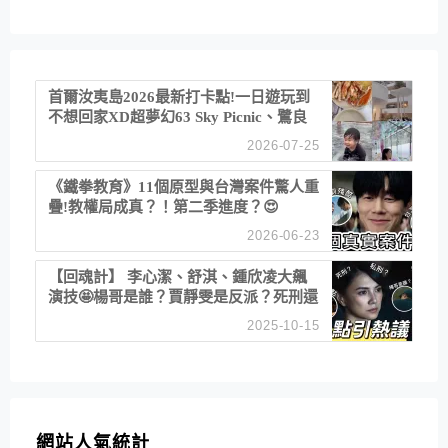
首爾汝夷島2026最新打卡點!一日遊玩到
不想回家XD超夢幻63 Sky Picnic、鷺良
津帝王蟹大餐、《淚之女王》拍攝地、漢
2026-07-25
江公園免費玩水
《鐵拳教育》11個原型與台灣案件驚人重
疊!教權局成真？！第二季進度？😍
2026-06-23
【回魂計】 李心潔、舒淇、鍾欣凌大飆
演技🤩楊哥是誰？賈靜雯是反派？死刑還
是私刑正義
2025-10-15
網站人氣統計