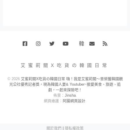
韓
Facebook
Instagram
Twitter
Youtube
國
Email
RSS
代
購
小
艾蜜莉關X吃貨の韓國日常
賣
場
© 2026
艾蜜莉關X吃貨の韓國日常 嗨！我是艾蜜莉關～曾榮獲韓國觀
光公社優秀記者獎，現為韓國人妻& Youtuber~狠愛美食、旅遊、追
劇，一起來探險吧！
佈景：
Jinsha
.
網頁維護：
阿腸網頁設計
.
關於我們
|
隱私權政策