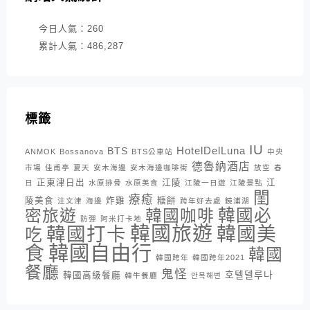
今日人氣：
260
累計人氣：
486,287
標籤
IU
HotelDelLuna
BTS
ANMOK
Bossanova
BTS公車站
中央
德魯納酒店
市場
佳甫亭
夏天
安木海邊
安木海邊咖啡街
放空
春
正東津日出
江陵
江
日
水原排骨
水原美食
江陵一日遊
江陵景點
閨
療癒
陵美食
炸雞
糖餅
注文津
海邊
跨年好去處
鏡浦湖
密旅遊
韓國咖啡
韓國必
防彈
阿米打卡地
韓國旅遊
韓國打卡
韓國美
吃
韓國自由行
食
韓國
韓國跨年
韓國跨年2021
餐廳
鬼怪
호텔델루나
韓國高級餐廳
韓牛餐廳
안목해변