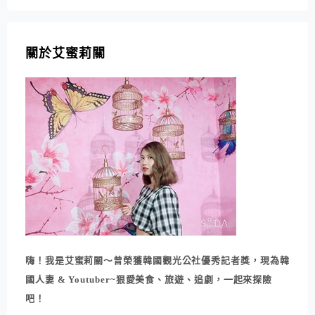
關於艾蜜莉關
嗨！我是艾蜜莉關～曾榮獲韓國觀光公社優秀記者獎，現為韓
國人妻 & Youtuber~狠愛美食、旅遊、追劇，一起來探險
吧！