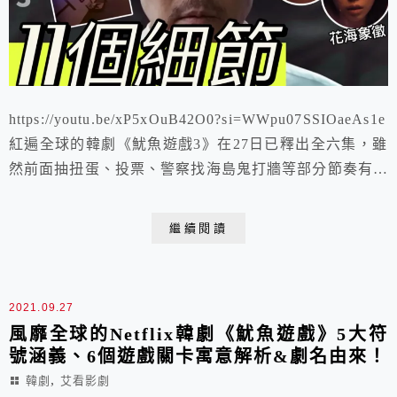
https://youtu.be/xP5xOuB42O0?si=WWpu07SSIOaeAs1e
紅遍全球的韓劇《魷魚遊戲3》在27日已釋出全六集，雖
然前面抽扭蛋、投票、警察找海島鬼打牆等部分節奏有些
悶，但全新遊戲：「捉迷藏」、「高空跳繩」、「高空魷
魚遊戲」等過程還是蠻精彩的，一再挑戰人性的底線，每
繼續閱讀
個遊戲關卡也暗藏了許多寓意。
2021.09.27
風靡全球的Netflix韓劇《魷魚遊戲》5大符
號涵義、6個遊戲關卡寓意解析&劇名由來！
,
韓劇
艾看影劇