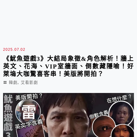
2025.07.02
《魷魚遊戲3》大結局象徵&角色解析！牆上
英文、花海、VIP室牆面、倒數藏隱喻！好
萊塢大咖驚喜客串！美版將開拍？
,
韓劇
艾看影劇