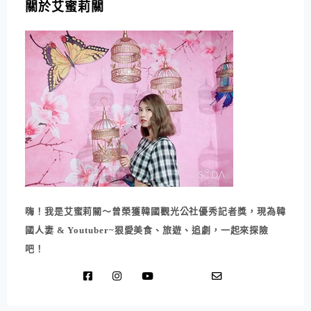
關於艾蜜莉關
嗨！我是艾蜜莉關～曾榮獲韓國觀光公社優秀記者獎，現為韓
國人妻 & Youtuber~狠愛美食、旅遊、追劇，一起來探險
吧！