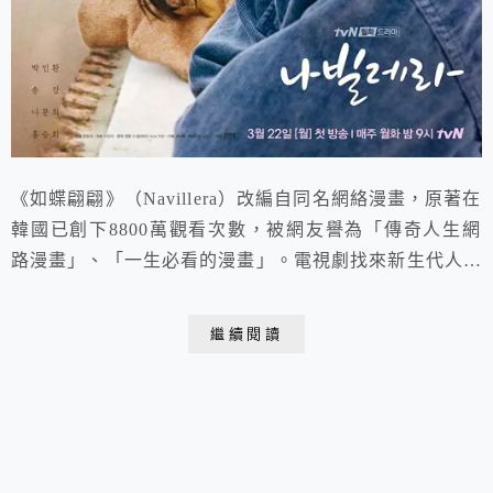
《如蝶翩翩》（Navillera）改編自同名網絡漫畫，原著在
韓國已創下8800萬觀看次數，被網友譽為「傳奇人生網
路漫畫」、「一生必看的漫畫」。電視劇找來新生代人氣
演員宋江和76歲國寶級演員朴仁煥合作演出。零基礎的
兩人，拍攝之前都花了長時間學習芭蕾，戲裡戲外都格外
繼續閱讀
鼓舞人心！