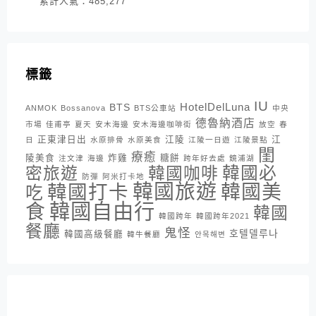
累計人氣：
485,277
標籤
IU
HotelDelLuna
BTS
ANMOK
Bossanova
BTS公車站
中央
德魯納酒店
市場
佳甫亭
夏天
安木海邊
安木海邊咖啡街
放空
春
正東津日出
江陵
江
日
水原排骨
水原美食
江陵一日遊
江陵景點
閨
療癒
陵美食
炸雞
糖餅
注文津
海邊
跨年好去處
鏡浦湖
密旅遊
韓國咖啡
韓國必
防彈
阿米打卡地
韓國旅遊
韓國打卡
韓國美
吃
韓國自由行
食
韓國
韓國跨年
韓國跨年2021
餐廳
鬼怪
호텔델루나
韓國高級餐廳
韓牛餐廳
안목해변