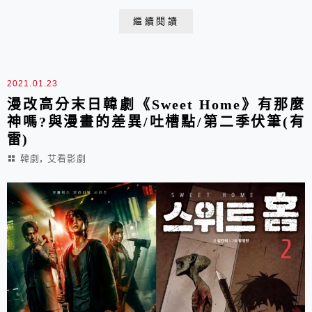
繼續閱讀
2021.01.23
漫改高分末日韓劇《Sweet Home》有那麼
神嗎?與漫畫的差異/吐槽點/第二季伏筆(有
雷)
,
韓劇
艾看影劇