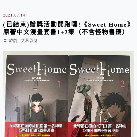
2021.07.14
(已結束)贈獎活動開跑囉!《Sweet Home》
原著中文漫畫套書1+2集（不含怪物書籤）
,
韓劇
艾看影劇