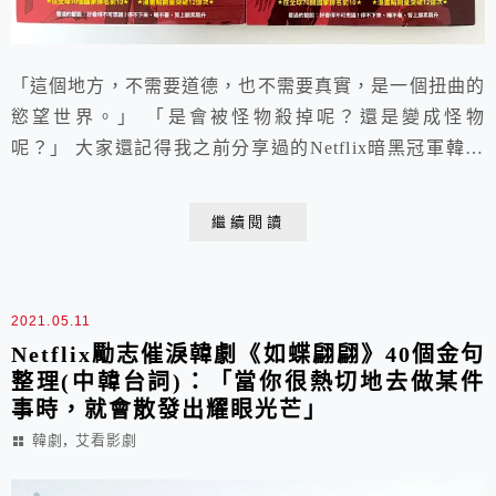
「這個地方，不需要道德，也不需要真實，是一個扭曲的
慾望世界。」 「是會被怪物殺掉呢？還是變成怪物
呢？」 大家還記得我之前分享過的Netflix暗黑冠軍韓劇
《Sweet Home》劇評嗎？原創漫畫的瀏覽量全球已破 12
億,讀者評分高達9.85近滿分👍 目前原創漫畫中文版也在
繼續閱讀
台灣7/1上市囉🎉🎉🎉 https://youtu.be/WAHxT6xveKs
電視劇集刪減掉漫畫裡的許多情節...
2021.05.11
Netflix勵志催淚韓劇《如蝶翩翩》40個金句
整理(中韓台詞)：「當你很熱切地去做某件
事時，就會散發出耀眼光芒」
,
韓劇
艾看影劇