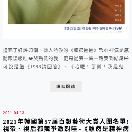
追完了好評如潮、賺人熱淚的《如蝶翩翩》🥰心裡滿是感
動跟溫暖哇❤️哭點低的我，更是從第一集一路哭到結尾🤣
可說是繼《1988請回答》、《哈囉！掰掰！我是鬼媽
媽》之後，另一療癒、動人劇作🥰
繼續閱讀
2021.04.13
2021年韓國第57屆百想藝術大賞入圍名單!
視帝、視后都競爭激烈哇~《雖然是精神病