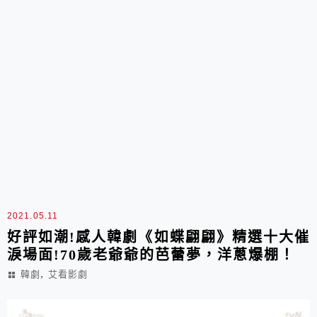
2021.05.11
好評如潮!感人韓劇《如蝶翩翩》精選十大催
淚場面!70歲老爺爺的芭蕾夢，洋蔥爆棚！
,
韓劇
艾看影劇