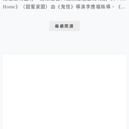
Home》（甜蜜家園）由《鬼怪》導演李應福執導、《怪
奇物語》、《復仇者聯盟》特效製作團隊打造逼真的視覺
效果～
繼續閱讀