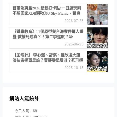
首爾汝夷島2026最新打卡點!一日遊玩到
不想回家XD超夢幻63 Sky Picnic、鷺良
津帝王蟹大餐、《淚之女王》拍攝地、漢
2026-07-25
江公園免費玩水
《鐵拳教育》11個原型與台灣案件驚人重
疊!教權局成真？！第二季進度？😍
2026-06-23
【回魂計】 李心潔、舒淇、鍾欣凌大飆
演技🤩楊哥是誰？賈靜雯是反派？死刑還
是私刑正義
2025-10-15
網站人氣統計
今日人氣：
69