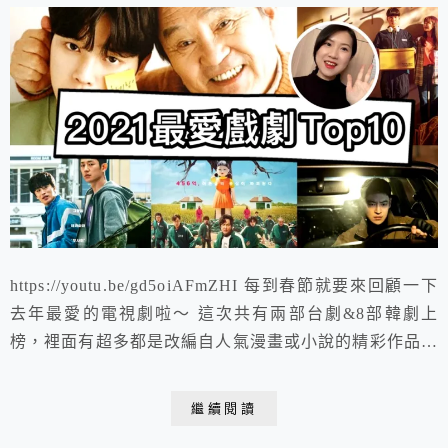
https://youtu.be/gd5oiAFmZHI 每到春節就要來回顧一下
去年最愛的電視劇啦～ 這次共有兩部台劇&8部韓劇上
榜，裡面有超多都是改編自人氣漫畫或小說的精彩作品，
狗血、爆笑、穿越、懸疑、溫馨、催淚、寫實、犯罪的都
有。由於追了37部劇，要排最愛前十真的是讓我傷透腦
繼續閱讀
筋😂現在就來瞧瞧有哪幾部深得我心囉XD