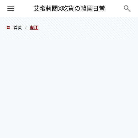
PXN
艾蜜莉關X吃貨の韓國日常
首頁
宋江
/
宋江