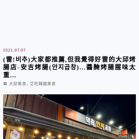
2021.07.07
(雷!비추)大家都推薦,但我覺得好雷的大邱烤
腸店-安吉烤腸(안지곱창)…醬醃烤腸腥味太
重…
,
大邱美食
艾吃韓國美食