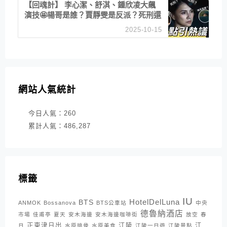
【回魂計】 李心潔、舒淇、鍾欣凌大飆
演技🤩楊哥是誰？賈靜雯是反派？死刑還
是私刑正義
2025-10-15
網站人氣統計
今日人氣：
260
累計人氣：
486,287
標籤
IU
HotelDelLuna
BTS
ANMOK
Bossanova
BTS公車站
中央
德魯納酒店
市場
佳甫亭
夏天
安木海邊
安木海邊咖啡街
放空
春
正東津日出
江陵
江
日
水原排骨
水原美食
江陵一日遊
江陵景點