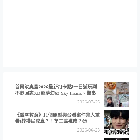
首爾汝夷島2026最新打卡點!一日遊玩到
不想回家XD超夢幻63 Sky Picnic、鷺良
津帝王蟹大餐、《淚之女王》拍攝地、漢
2026-07-25
江公園免費玩水
《鐵拳教育》11個原型與台灣案件驚人重
疊!教權局成真？！第二季進度？😍
2026-06-23