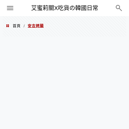
PXN
艾蜜莉關X吃貨の韓國日常
首頁
安吉烤腸
/
安吉烤腸