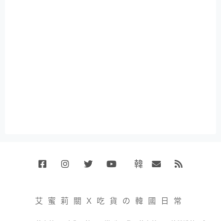
韓
Facebook
Instagram
Twitter
Youtube
國
Email
RSS
代
購
小
艾蜜莉關X吃貨の韓國日常
賣
場