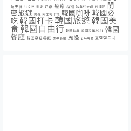
閨
療癒
陵美食
炸雞
糖餅
注文津
海邊
跨年好去處
鏡浦湖
密旅遊
韓國咖啡
韓國必
防彈
阿米打卡地
韓國旅遊
韓國打卡
韓國美
吃
韓國自由行
食
韓國
韓國跨年
韓國跨年2021
餐廳
鬼怪
호텔델루나
韓國高級餐廳
韓牛餐廳
안목해변