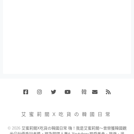
韓
Facebook
Instagram
Twitter
Youtube
國
Email
RSS
代
購
小
艾蜜莉關X吃貨の韓國日常
賣
場
© 2026
艾蜜莉關X吃貨の韓國日常 嗨！我是艾蜜莉關～曾榮獲韓國觀
光公社優秀記者獎，現為韓國人妻& Youtuber~狠愛美食、旅遊、追