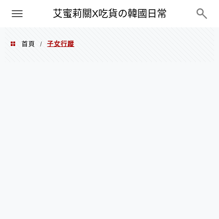
PXN
艾蜜莉關X吃貨の韓國日常
首頁
子女行蹤
/
子女行蹤