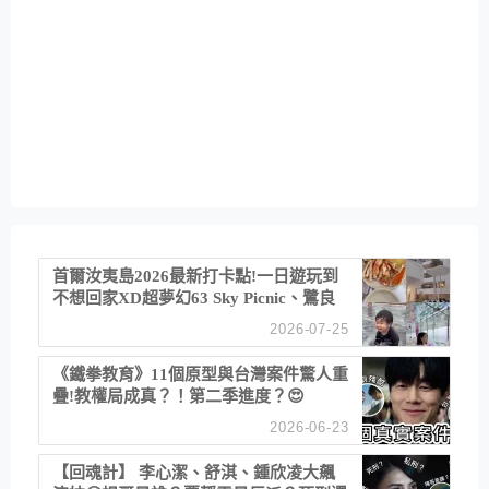
首爾汝夷島2026最新打卡點!一日遊玩到
不想回家XD超夢幻63 Sky Picnic、鷺良
津帝王蟹大餐、《淚之女王》拍攝地、漢
2026-07-25
江公園免費玩水
《鐵拳教育》11個原型與台灣案件驚人重
疊!教權局成真？！第二季進度？😍
2026-06-23
【回魂計】 李心潔、舒淇、鍾欣凌大飆