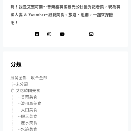
嗨！我是艾蜜莉關～曾榮獲韓國觀光公社優秀記者獎，現為韓
國人妻 & Youtuber~狠愛美食、旅遊、追劇，一起來探險
吧！
分類
展開全部
|
收合全部
未分類
艾吃韓國美食
首爾美食
濟州島美食
大田美食
順天美食
麗水美食
水逾美食