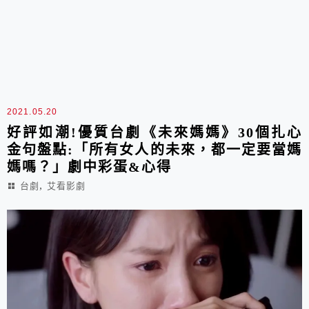
2021.05.20
好評如潮!優質台劇《未來媽媽》30個扎心
金句盤點:「所有女人的未來，都一定要當媽
媽嗎？」劇中彩蛋&心得
,
台劇
艾看影劇