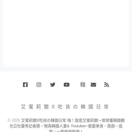
韓
Facebook
Instagram
Twitter
Youtube
國
Email
RSS
代
購
小
艾蜜莉關X吃貨の韓國日常
賣
場
© 2026
艾蜜莉關X吃貨の韓國日常 嗨！我是艾蜜莉關～曾榮獲韓國觀
光公社優秀記者獎，現為韓國人妻& Youtuber~狠愛美食、旅遊、追
劇，一起來探險吧！