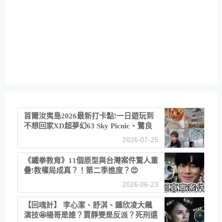
首爾汝夷島2026最新打卡點!一日遊玩到
不想回家XD超夢幻63 Sky Picnic、鷺良
津帝王蟹大餐、《淚之女王》拍攝地、漢
2026-07-25
江公園免費玩水
《鐵拳教育》11個原型與台灣案件驚人重
疊!教權局成真？！第二季進度？😍
2026-06-23
【回魂計】 李心潔、舒淇、鍾欣凌大飆
演技🤩楊哥是誰？賈靜雯是反派？死刑還