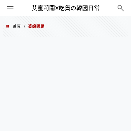
PXN
艾蜜莉關X吃貨の韓國日常
首頁
婆媳問題
/
婆媳問題