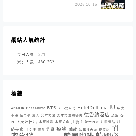
是私刑正義
2025-10-15
網站人氣統計
今日人氣：
321
累計人氣：
486,352
標籤
IU
HotelDelLuna
BTS
ANMOK
Bossanova
BTS公車站
中央
德魯納酒店
市場
佳甫亭
夏天
安木海邊
安木海邊咖啡街
放空
春
正東津日出
江陵
江
日
水原排骨
水原美食
江陵一日遊
江陵景點
閨
療癒
陵美食
炸雞
糖餅
注文津
海邊
跨年好去處
鏡浦湖