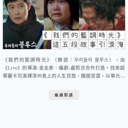
《我們的藍調時光》（韓語：우리들의 블루스），由
《Live》的導演-金圭泰、編劇-盧熙京合作打造。找來超
華麗卡司演繹濟州島上的人生百態、酸甜苦澀，以單元劇
的形式展現14個小人物的現實生活，彼此又緊密串連，
宛如《海岸村恰恰恰》2.0。
繼續閱讀