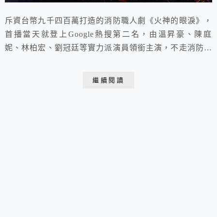
斥資台幣九千四百萬打造的消防職人劇《火神的眼淚》，
首播當天就登上Google熱搜第二名，由溫昇豪、陳庭
妮、林柏宏、劉冠廷等實力派演員領銜主演，不走消防劇
常見的英雄片路線，沒有高潮迭起的狗血劇情，而是真實
呈現打火英雄們的日常、揭開他們不為人知的心酸血淚及
繼續閱讀
困境，宛如《機智的醫生生活》消防版，帶出PTSD創傷
症候群、工作與家庭的抉擇、消防資源匱乏、消防家屬的
痛楚、基層的悲哀、同性戀不被認同、不尊重專業、...