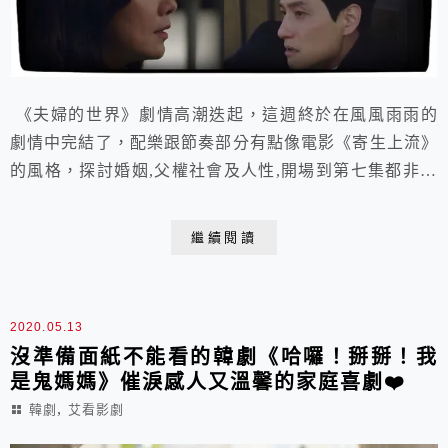
《夫婦的世界》劇情高潮迭起，這週終於在風風雨雨的
劇情中完結了，配樂跟節奏部分有點像電影《寄生上流》
的風格，探討婚姻,父權社會及人性,開場到第七集都非常
精彩，原本美好的生活樣貌，在男主角泰旿開始說謊之
後，漸漸變質，劇情轉為懸疑。有種溫水煮青蛙的感覺，
繼續閱讀
然後到結尾再一次爆發。
2020.05.13
沒準備面紙不能看的韓劇《哈囉！掰掰！我
是鬼媽媽》催淚感人又溫馨的家庭喜劇❤️
,
韓劇
艾看影劇