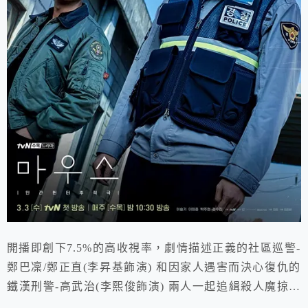
開播即創下7.5%的高收視率，劇情描述正義的社區巡警-
鄭巴凜/鄭正直(李昇基飾演) 和因家人遇害而決心復仇的
鐵漢刑警-高武治(李熙俊飾演) 兩人一起追緝殺人魔掠食
者而展開的懸疑驚悚故事！ 大結局網絡平台TVING實時