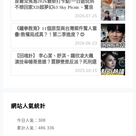
首爾汝夷島2026最新打卡點!一日遊玩到
不想回家XD超夢幻63 Sky Picnic、鷺良
津帝王蟹大餐、《淚之女王》拍攝地、漢
2026-07-25
江公園免費玩水
《鐵拳教育》11個原型與台灣案件驚人重
疊!教權局成真？！第二季進度？😍
2026-06-23
【回魂計】 李心潔、舒淇、鍾欣凌大飆
演技🤩楊哥是誰？賈靜雯是反派？死刑還
是私刑正義
2025-10-15
網站人氣統計
今日人氣：
308
累計人氣：
486,336