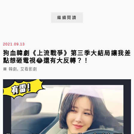
姑、財閥鬥爭、催眠、觀落陰等這些老梗，但因為女主角
智商在線、霸氣有魄力的新穎設定而玩出了新意！不僅爆
繼續閱讀
笑舒壓，粉紅泡泡也滿滿的！深受大眾的喜愛，一度創下
18%的收視新高！
2021.09.13
狗血韓劇《上流戰爭》第三季大結局讓我差
點想砸電視😂還有大反轉？！
,
韓劇
艾看影劇