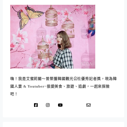
嗨！我是艾蜜莉關～曾榮獲韓國觀光公社優秀記者獎，現為韓
國人妻 & Youtuber~狠愛美食、旅遊、追劇，一起來探險
吧！