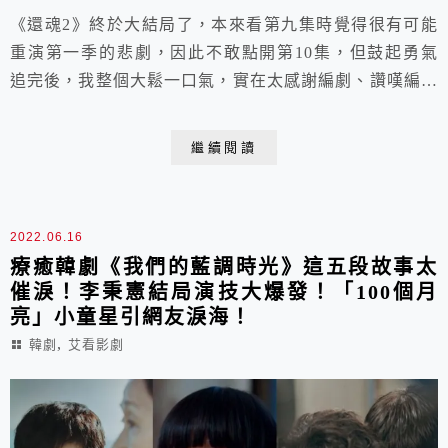
《還魂2》終於大結局了，本來看第九集時覺得很有可能
重演第一季的悲劇，因此不敢點開第10集，但鼓起勇氣
追完後，我整個大鬆一口氣，實在太感謝編劇、讚嘆編劇
啊！大家不用寄血蟲給編劇了～且蠻多段跟第一季有呼
應，甚至埋梗埋很久！ 最後一集就都全打通了！算是收
繼續閱讀
得非常圓滿👍👍👍這篇就來回顧一下大結局及分享我的心
得囉！ https://youtu.be/sZF3VuDKQvo
2022.06.16
療癒韓劇《我們的藍調時光》這五段故事太
催淚！李秉憲結局演技大爆發！「100個月
亮」小童星引網友淚海！
,
韓劇
艾看影劇