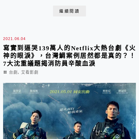
收視率達90.6%, 創下歷史新高。全程反轉再反轉,幾乎毫
繼續閱讀
無破綻、頭尾呼應、高潮迭起的劇情，被譽為是「2021
年神劇」! 編劇靈感 源自2017年仁川國小女童分屍案，
年僅17歲的金姓少...
2021.06.04
寫實到逼哭139萬人的Netflix大熱台劇《火
神的眼淚》，台灣鯛案例居然都是真的？！
7大沈重議題揭消防員辛酸血淚
,
台劇
艾看影劇