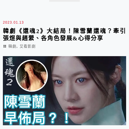
2023.01.13
韓劇《還魂2》大結局！陳雪蘭還魂？牽引
張煜與趙縈、各角色發展&心得分享
,
韓劇
艾看影劇