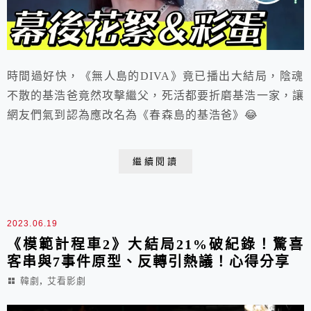
時間過好快，《無人島的DIVA》竟已播出大結局，陰魂
不散的基浩爸竟然攻擊繼父，死活都要折磨基浩一家，讓
網友們氣到認為應改名為《春森島的基浩爸》😂
繼續閱讀
2023.06.19
《模範計程車2》大結局21%破紀錄！驚喜
客串與7事件原型、反轉引熱議！心得分享
,
韓劇
艾看影劇