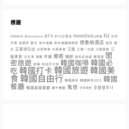
標籤
IU
HotelDelLuna
BTS
ANMOK
Bossanova
BTS公車站
中央
德魯納酒店
市場
佳甫亭
夏天
安木海邊
安木海邊咖啡街
放空
春
正東津日出
江陵
江
日
水原排骨
水原美食
江陵一日遊
江陵景點
閨
療癒
陵美食
炸雞
糖餅
注文津
海邊
跨年好去處
鏡浦湖
密旅遊
韓國咖啡
韓國必
防彈
阿米打卡地
韓國旅遊
韓國打卡
韓國美
吃
韓國自由行
食
韓國
韓國跨年
韓國跨年2021
餐廳
鬼怪
호텔델루나
韓國高級餐廳
韓牛餐廳
안목해변