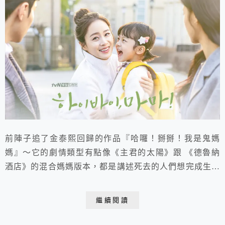
前陣子追了金泰熙回歸的作品『哈囉！掰掰！我是鬼媽
媽』～它的劇情類型有點像《主君的太陽》跟 《德魯納
酒店》的混合媽媽版本，都是講述死去的人們想完成生前
的遺願～親情+友情+愛情都有提到～
繼續閱讀