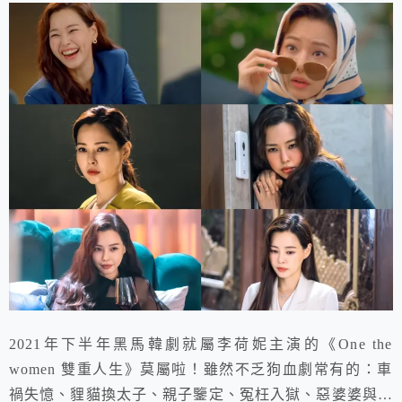
2021年下半年黑馬韓劇就屬李荷妮主演的《One the
women 雙重人生》莫屬啦！雖然不乏狗血劇常有的：車
禍失憶、貍貓換太子、親子鑒定、冤枉入獄、惡婆婆與毒