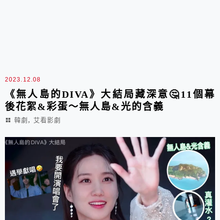
2023.12.08
《無人島的DIVA》大結局藏深意🤔11個幕
後花絮&彩蛋～無人島&光的含義
,
韓劇
艾看影劇