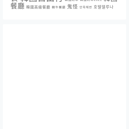
餐廳
鬼怪
호텔델루나
韓國高級餐廳
韓牛餐廳
안목해변