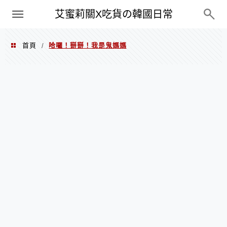
PXN
艾蜜莉關X吃貨の韓國日常
首頁
哈囉！掰掰！我是鬼媽媽
/
哈囉！掰掰！我是鬼媽媽