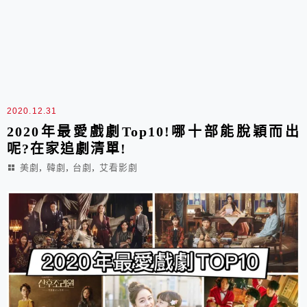
2020.12.31
2020年最愛戲劇Top10!哪十部能脫穎而出
呢?在家追劇清單!
,
,
,
美劇
韓劇
台劇
艾看影劇