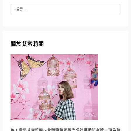
關於艾蜜莉關
嗨！我是艾蜜莉關～曾榮獲韓國觀光公社優秀記者獎，現為韓