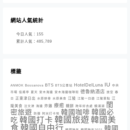
網站人氣統計
今日人氣：
155
累計人氣：
485,789
標籤
IU
HotelDelLuna
BTS
ANMOK
Bossanova
BTS公車站
中央
德魯納酒店
市場
佳甫亭
夏天
安木海邊
安木海邊咖啡街
放空
春
正東津日出
江陵
江
日
水原排骨
水原美食
江陵一日遊
江陵景點
閨
療癒
陵美食
炸雞
糖餅
注文津
海邊
跨年好去處
鏡浦湖
密旅遊
韓國咖啡
韓國必
防彈
阿米打卡地
韓國旅遊
韓國打卡
韓國美
吃
韓國自由行
食
韓國
韓國跨年
韓國跨年2021