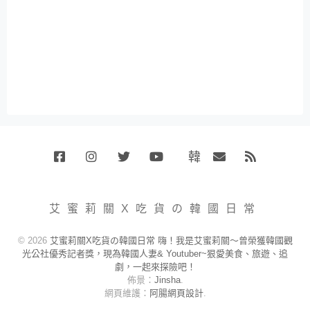
韓
Facebook
Instagram
Twitter
Youtube
國
Email
RSS
代
購
小
艾蜜莉關X吃貨の韓國日常
賣
場
© 2026
艾蜜莉關X吃貨の韓國日常 嗨！我是艾蜜莉關～曾榮獲韓國觀
光公社優秀記者獎，現為韓國人妻& Youtuber~狠愛美食、旅遊、追
劇，一起來探險吧！
佈景：
Jinsha
.
網頁維護：
阿腸網頁設計
.