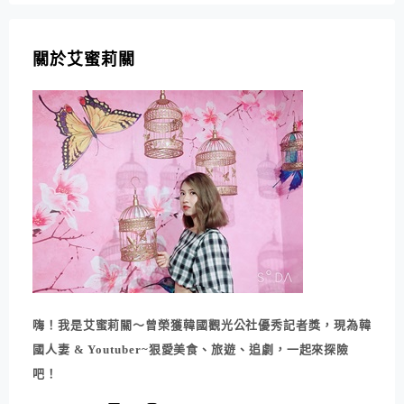
關於艾蜜莉關
嗨！我是艾蜜莉關～曾榮獲韓國觀光公社優秀記者獎，現為韓
國人妻 & Youtuber~狠愛美食、旅遊、追劇，一起來探險
吧！