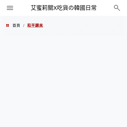
PXN
艾蜜莉關X吃貨の韓國日常
首頁
和平歸來
/
和平歸來