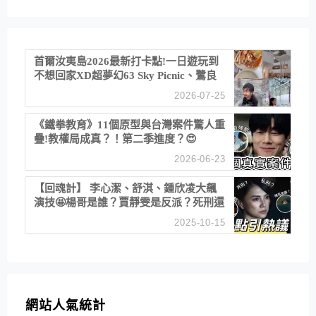
首爾汝夷島2026最新打卡點!一日遊玩到
不想回家XD超夢幻63 Sky Picnic、鷺良
津帝王蟹大餐、《淚之女王》拍攝地、漢
2026-07-25
江公園免費玩水
《鐵拳教育》11個原型與台灣案件驚人重
疊!教權局成真？！第二季進度？😍
2026-06-23
【回魂計】 李心潔、舒淇、鍾欣凌大飆
演技🤩楊哥是誰？賈靜雯是反派？死刑還
是私刑正義
2025-10-15
網站人氣統計