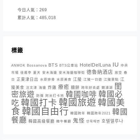
今日人氣：
269
累計人氣：
485,018
標籤
IU
HotelDelLuna
BTS
ANMOK
Bossanova
BTS公車站
中央
德魯納酒店
市場
佳甫亭
夏天
安木海邊
安木海邊咖啡街
放空
春
正東津日出
江陵
江
日
水原排骨
水原美食
江陵一日遊
江陵景點
閨
療癒
陵美食
炸雞
糖餅
注文津
海邊
跨年好去處
鏡浦湖
密旅遊
韓國咖啡
韓國必
防彈
阿米打卡地
韓國旅遊
韓國打卡
韓國美
吃
韓國自由行
食
韓國
韓國跨年
韓國跨年2021
餐廳
鬼怪
호텔델루나
韓國高級餐廳
韓牛餐廳
안목해변