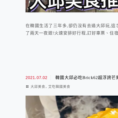
在韓國生活了三年多,卻仍沒有去過大邱玩,這
了兩天一夜遊!火速安排好行程,訂好車票、住宿
2021.07.02
韓國大邱必吃Brick62超浮誇芒
,
大邱美食
艾吃韓國美食