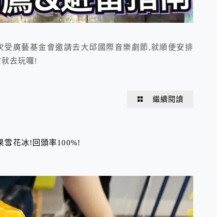
次受廣藝基金會邀請去大邱國際音樂劇節,就順便安排
就去玩囉!
繼續閱讀
果雪花冰!回頭率100%!