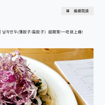
繼續閱讀
 납작만두(薄餃子/扁餃子）超開胃!一吃就上癮!