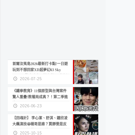
首爾汝夷島2026最新打卡點!一日遊
玩到不想回家XD超夢幻63 Sky
Picnic、鷺良津帝王蟹大餐、《淚之
2026-07-25
女王》拍攝地、漢江公園免費玩水
《鐵拳教育》11個原型與台灣案件
驚人重疊!教權局成真？！第二季進
度？😍
2026-06-23
【回魂計】 李心潔、舒淇、鍾欣凌
大飆演技🤩楊哥是誰？賈靜雯是反
派？死刑還是私刑正義
2025-10-15