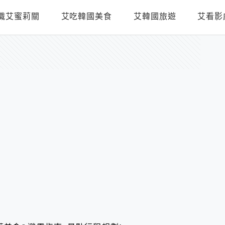
識艾蜜莉關
艾吃韓國美食
艾韓國旅遊
艾看影