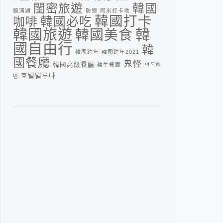
閨密旅遊
韓國
鏡浦湖
防彈
阿米打卡地
韓國打卡
咖啡
韓國必吃
韓
韓國旅遊
韓國美食
國自由行
韓
韓國跨年
韓國跨年2021
國餐廳
鬼怪
韓國高級餐廳
韓牛餐廳
안목해
호텔델루나
변