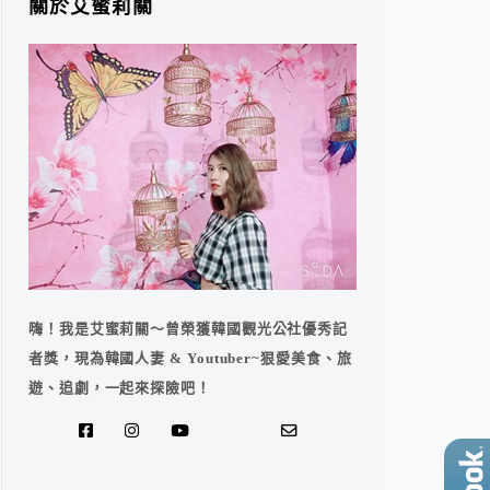
關於艾蜜莉關
嗨！我是艾蜜莉關～曾榮獲韓國觀光公社優秀記
者獎，現為韓國人妻 & Youtuber~狠愛美食、旅
遊、追劇，一起來探險吧！