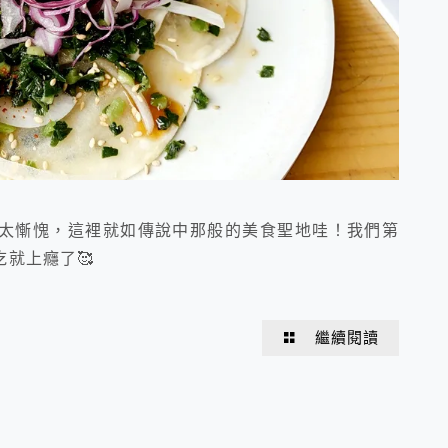
太慚愧，這裡就如傳說中那般的美食聖地哇！我們第
就上癮了🥰
繼續閱讀