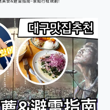
薦美食&避雷指南~景點行程規劃!