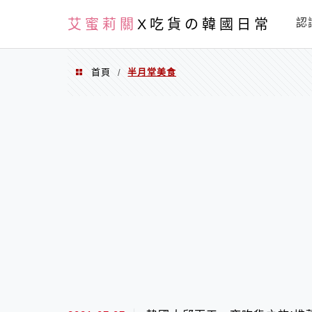
PXN
艾蜜莉關
X吃貨の韓國日常
認
首頁
半月堂美食
/
半月堂美食