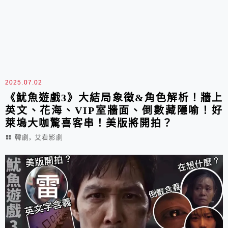
2025.07.02
《魷魚遊戲3》大結局象徵&角色解析！牆上
英文、花海、VIP室牆面、倒數藏隱喻！好
萊塢大咖驚喜客串！美版將開拍？
,
韓劇
艾看影劇