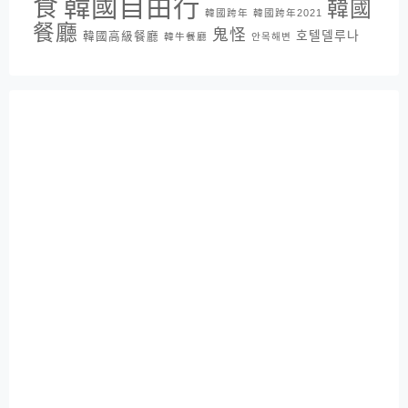
韓國自由行
食
韓國
韓國跨年
韓國跨年2021
餐廳
鬼怪
호텔델루나
韓國高級餐廳
韓牛餐廳
안목해변