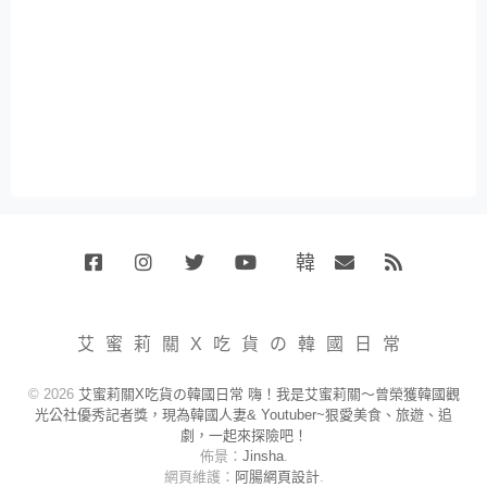
韓
Facebook
Instagram
Twitter
Youtube
國
Email
RSS
代
購
小
艾蜜莉關X吃貨の韓國日常
賣
場
© 2026
艾蜜莉關X吃貨の韓國日常 嗨！我是艾蜜莉關～曾榮獲韓國觀
光公社優秀記者獎，現為韓國人妻& Youtuber~狠愛美食、旅遊、追
劇，一起來探險吧！
佈景：
Jinsha
.
網頁維護：
阿腸網頁設計
.