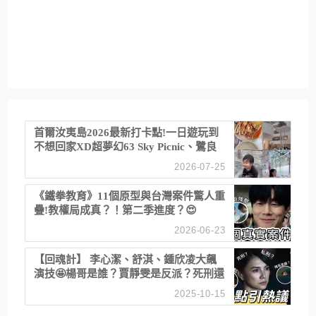
首爾汝夷島2026最新打卡點!一日遊玩到
不想回家XD超夢幻63 Sky Picnic、鷺良
津帝王蟹大餐、《淚之女王》拍攝地、漢
2026-07-25
江公園免費玩水
《鐵拳教育》11個原型與台灣案件驚人重
疊!教權局成真？！第二季進度？😍
2026-06-23
【回魂計】 李心潔、舒淇、鍾欣凌大飆
演技🤩楊哥是誰？賈靜雯是反派？死刑還
是私刑正義
2025-10-15