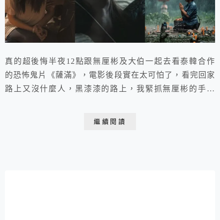
真的超後悔半夜12點跟無厘彬及大伯一起去看泰韓合作
的恐怖鬼片《薩滿》，電影後段實在太可怕了，看完回家
路上又沒什麼人，黑漆漆的路上，我緊抓無厘彬的手不
放，深怕路邊會突然衝出被惡靈附身的人，後勁太強大了
😭😭😭
繼續閱讀