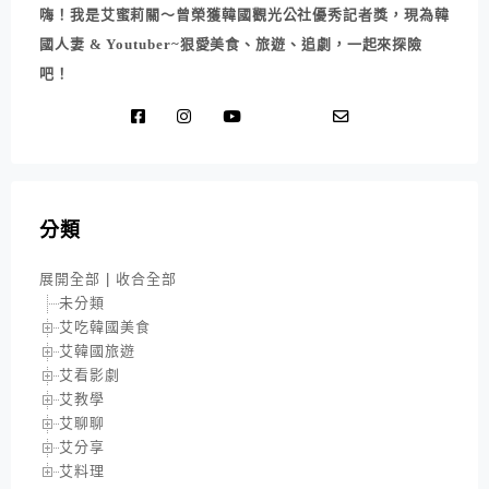
嗨！我是艾蜜莉關～曾榮獲韓國觀光公社優秀記者獎，現為韓
國人妻 & Youtuber~狠愛美食、旅遊、追劇，一起來探險
吧！
分類
展開全部
|
收合全部
未分類
艾吃韓國美食
艾韓國旅遊
艾看影劇
艾教學
艾聊聊
艾分享
艾料理