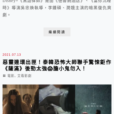
Disney+《黑話律師》是由《德魯納酒店》、《當你沉睡
時》導演吳忠煥執導，李鍾碩、潤娥主演的暗黑復仇爽
劇。
繼續閱讀
2021.07.13
惡靈連環出匣！泰韓恐怖大師聯手驚悚鉅作
《薩滿》後勁太強😱膽小鬼勿入！
,
電影
艾看影劇