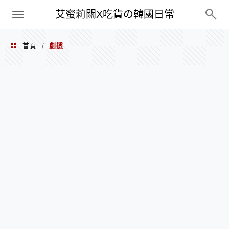
PXN
艾蜜莉關X吃貨の韓國日常
首頁
劇透
/
劇透