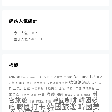
網站人氣統計
今日人氣：
107
累計人氣：
485,313
標籤
IU
HotelDelLuna
BTS
ANMOK
Bossanova
BTS公車站
中央
德魯納酒店
市場
佳甫亭
夏天
安木海邊
安木海邊咖啡街
放空
春
正東津日出
江陵
江
日
水原排骨
水原美食
江陵一日遊
江陵景點
閨
療癒
陵美食
炸雞
糖餅
注文津
海邊
跨年好去處
鏡浦湖
密旅遊
韓國咖啡
韓國必
防彈
阿米打卡地
韓國旅遊
韓國打卡
韓國美
吃