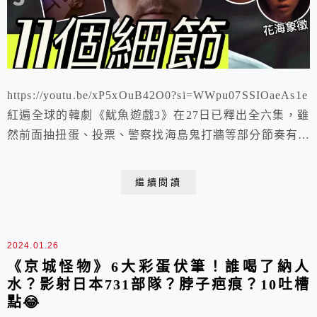
https://youtu.be/xP5xOuB42O0?si=WWpu07SSIOaeAs1e
紅遍全球的韓劇《魷魚遊戲3》在27日已釋出全六集，雖
然前面抽扭蛋、投票、警察找海島鬼打牆等部分節奏有些
悶，但全新遊戲：「捉迷藏」、「高空跳繩」、「高空魷
魚遊戲」等過程還是蠻精彩的，一再挑戰人性的底線，每
繼續閱讀
個遊戲關卡也暗藏了許多寓意。
2024.01.26
《京城怪物》6大彩蛋伏筆！誰喝了納人
水？影射日本731部隊？脖子疤痕？10吐槽
點😂