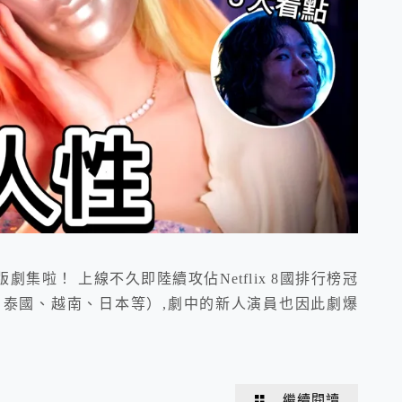
集啦！ 上線不久即陸續攻佔Netflix 8國排行榜冠
泰國、越南、日本等）,劇中的新人演員也因此劇爆
繼續閱讀