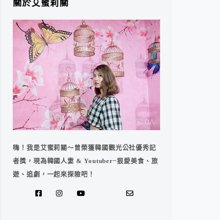
關於艾蜜莉關
嗨！我是艾蜜莉關～曾榮獲韓國觀光公社優秀記
者獎，現為韓國人妻 & Youtuber~狠愛美食、旅
遊、追劇，一起來探險吧！