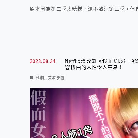
原本因為第二季太糟糕，還不敢追第三季，但看
2023.08.24
Netflix漫改劇《假面女郎》
🏆扭曲的人性令人窒息！
,
韓劇
艾看影劇