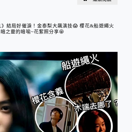
》結局好催淚！金泰梨大飆演技😱 櫻花&船遊繩火
暗之靈的暗喻~花絮照分享🤩