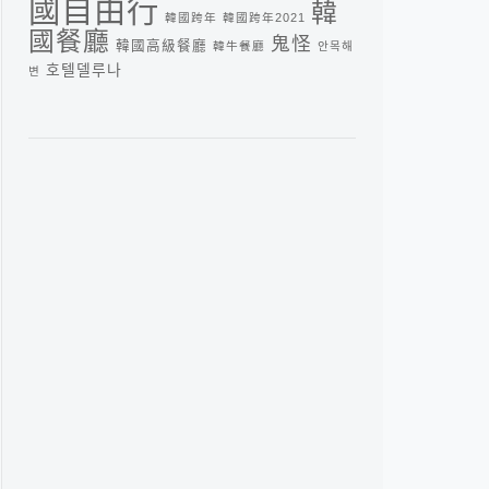
國自由行
韓
韓國跨年
韓國跨年2021
國餐廳
鬼怪
韓國高級餐廳
韓牛餐廳
안목해
호텔델루나
변