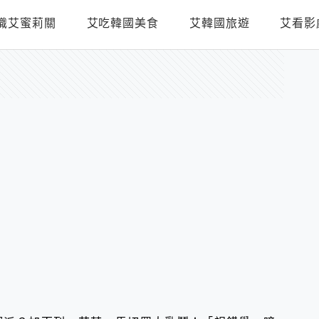
識艾蜜莉關
艾吃韓國美食
艾韓國旅遊
艾看影