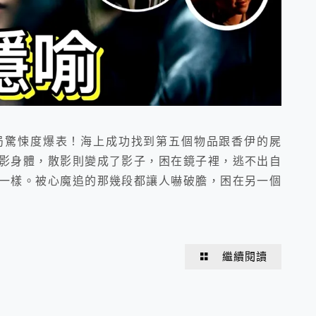
g 《惡鬼》大結局驚悚度爆表！海上成功找到第五個物品跟香伊的屍
影身體，散影則變成了影子，困在鏡子裡，逃不出自
一樣。被心魔追的那幾段都讓人嚇破膽，困在另一個
繼續閱讀