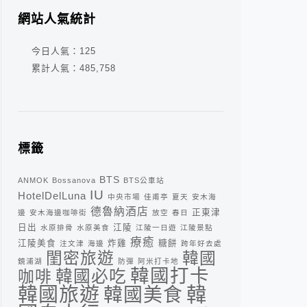
網站人氣統計
今日人氣：
125
累計人氣：
485,758
標籤
BTS
ANMOK
Bossanova
BTS公車站
IU
HotelDelLuna
中央市場
佳甫亭
夏天
安木海
德魯納酒店
正東津
邊
安木海邊咖啡街
放空
春日
日出
江陵
水原排骨
水原美食
江陵一日遊
江陵景點
療癒
江陵美食
炸雞
糖餅
注文津
海邊
跨年好去處
閨密旅遊
韓國
鏡浦湖
防彈
阿米打卡地
韓國打卡
咖啡
韓國必吃
韓
韓國旅遊
韓國美食