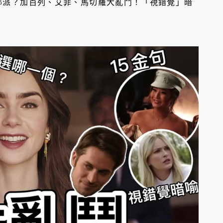
哪派？加百列、艾菲、馬切羅大亂鬥！「視錯覺」暗