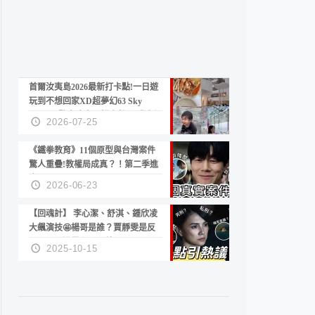
首爾汝夷島2026最新打卡點!一日遊
玩到不想回家XD超夢幻63 Sky
Picnic、鷺良津帝王蟹大餐、《淚之
2026-07-25
女王》拍攝地、漢江公園免費玩水
《鐵拳教育》11個原型與台灣案件
驚人重疊!教權局成真？！第二季進
度？😍
2026-06-23
【回魂計】 李心潔、舒淇、鍾欣凌
大飆演技🤩楊哥是誰？賈靜雯是反
派？死刑還是私刑正義
2025-10-15