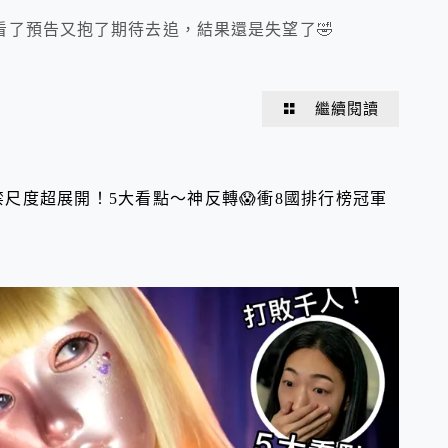
了預告又抱了期待去追，結果還是失望了🤣
繼續閱讀
19禁尺度超展開！5大看點～神反轉😱衝8國排行榜冠軍