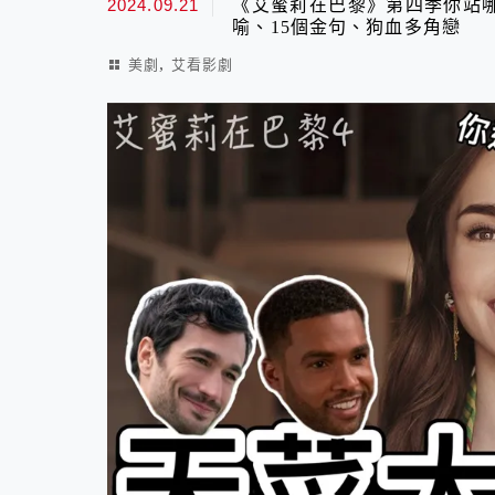
2024.09.21
《艾蜜莉在巴黎》第四季你站
喻、15個金句、狗血多角戀
,
美劇
艾看影劇