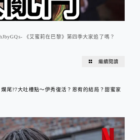
LMcuGQHhhJbyGQs- 《艾蜜莉在巴黎》第四季大家追了嗎？
繼續閱讀
Home3》爛尾?7大吐槽點～伊秀復活？恩宥的結局？甜蜜家