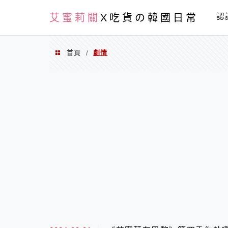
PXN
艾蜜莉關
X吃貨の韓國日常
認
首頁
劇情
/
劇情