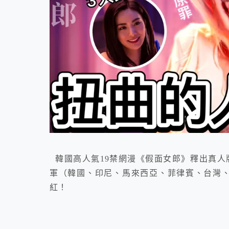
韓國高人氣19禁網漫《假面女郎》釋出真人版劇
軍（韓國、印尼、馬來西亞、菲律賓、台灣、
紅！