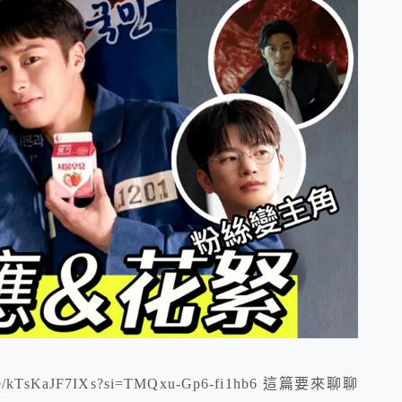
kTsKaJF7IXs?si=TMQxu-Gp6-fi1hb6 這篇要來聊聊