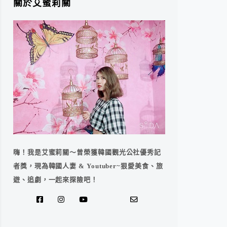
關於艾蜜莉關
嗨！我是艾蜜莉關～曾榮獲韓國觀光公社優秀記
者獎，現為韓國人妻 & Youtuber~狠愛美食、旅
遊、追劇，一起來探險吧！