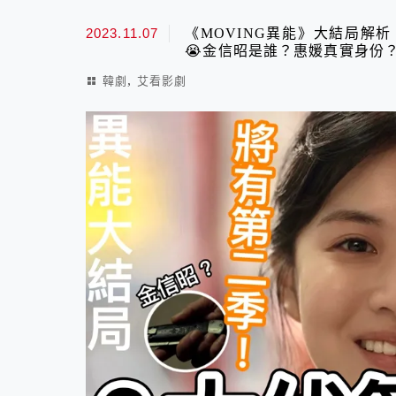
2023.11.07
《MOVING異能》大結局解
😭金信昭是誰？惠媛真實身份
,
韓劇
艾看影劇