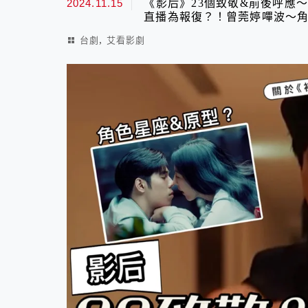
2024.11.15
《影后》23個致敬&前後呼應
直播為報復？！曾莞婷嗶波～角
,
台劇
艾看影劇