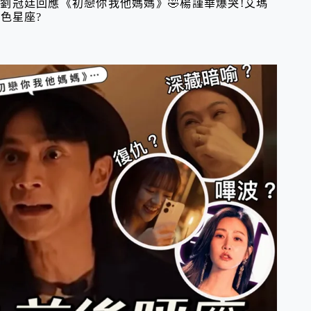
～劉冠廷回應《初戀你我他媽媽》🤣楊謹華爆哭!艾瑪
色星座?