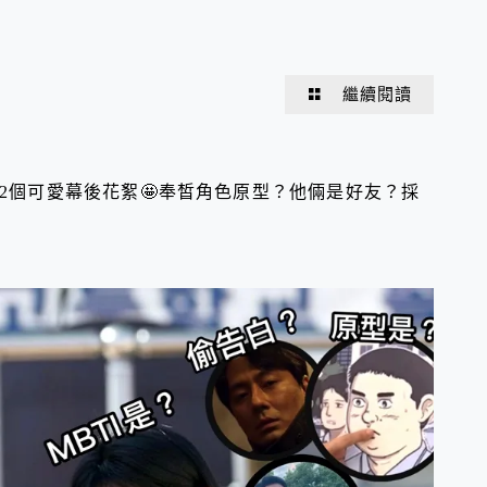
繼續閱讀
12個可愛幕後花絮🤩奉皙角色原型？他倆是好友？採