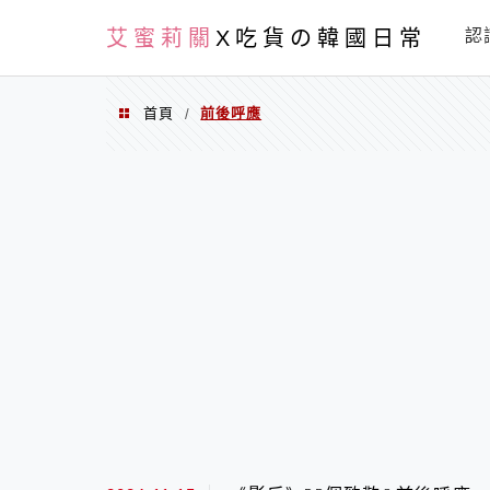
PXN
艾蜜莉關
X吃貨の韓國日常
認
首頁
前後呼應
/
前後呼應