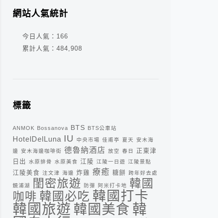
網站人氣統計
今日人氣：
166
累計人氣：
484,908
標籤
BTS
ANMOK
Bossanova
BTS公車站
IU
HotelDelLuna
中央市場
佳甫亭
夏天
安木海
德魯納酒店
正東津
邊
安木海邊咖啡街
放空
春日
日出
江陵
水原排骨
水原美食
江陵一日遊
江陵景點
療癒
江陵美食
炸雞
糖餅
注文津
海邊
跨年好去處
閨密旅遊
韓國
鏡浦湖
防彈
阿米打卡地
韓國打卡
咖啡
韓國必吃
韓
韓國旅遊
韓國美食