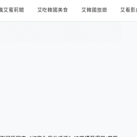
識艾蜜莉關
艾吃韓國美食
艾韓國旅遊
艾看影