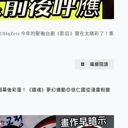
=KB6sC3Jw1IHqZeis 今年的壓軸台劇《影后》實在太精彩了！集
繼續閱讀
6個幕後彩蛋！《還魂》夢幻連動😍徐仁國從漫畫粉變