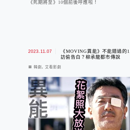
《死期將至》10個前後呼應啦！
2023.11.07
《MOVING異能》不能錯過的
訪偷告白？柳承龍都市傳說
,
韓劇
艾看影劇