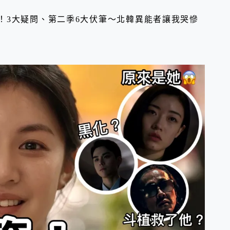
析！3大疑問、第二季6大伏筆～北韓異能者讓我哭慘
？