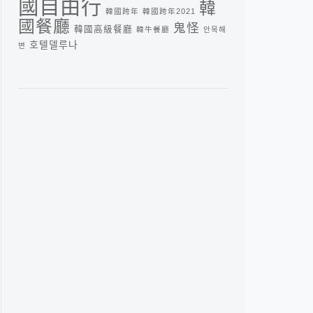
國自由行
韓
韓國跨年
韓國跨年2021
國餐廳
鬼怪
韓國高級餐廳
韓牛餐廳
안목해
호텔델루나
변