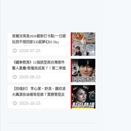
首爾汝夷島2026最新打卡點!一日遊
玩到不想回家XD超夢幻63 Sky
Picnic、鷺良津帝王蟹大餐、《淚之
2026-07-25
女王》拍攝地、漢江公園免費玩水
《鐵拳教育》11個原型與台灣案件
驚人重疊!教權局成真？！第二季進
度？😍
2026-06-23
【回魂計】 李心潔、舒淇、鍾欣凌
大飆演技🤩楊哥是誰？賈靜雯是反
派？死刑還是私刑正義
2025-10-15