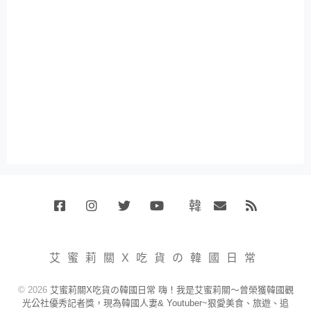
韓
Facebook
Instagram
Twitter
Youtube
國
Email
RSS
代
購
小
艾蜜莉關X吃貨の韓國日常
賣
場
© 2026
艾蜜莉關X吃貨の韓國日常 嗨！我是艾蜜莉關～曾榮獲韓國觀
光公社優秀記者獎，現為韓國人妻& Youtuber~狠愛美食、旅遊、追