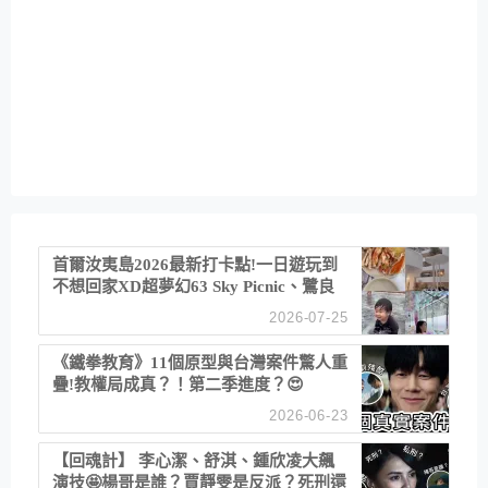
首爾汝夷島2026最新打卡點!一日遊玩到
不想回家XD超夢幻63 Sky Picnic、鷺良
津帝王蟹大餐、《淚之女王》拍攝地、漢
2026-07-25
江公園免費玩水
《鐵拳教育》11個原型與台灣案件驚人重
疊!教權局成真？！第二季進度？😍
2026-06-23
【回魂計】 李心潔、舒淇、鍾欣凌大飆
演技🤩楊哥是誰？賈靜雯是反派？死刑還