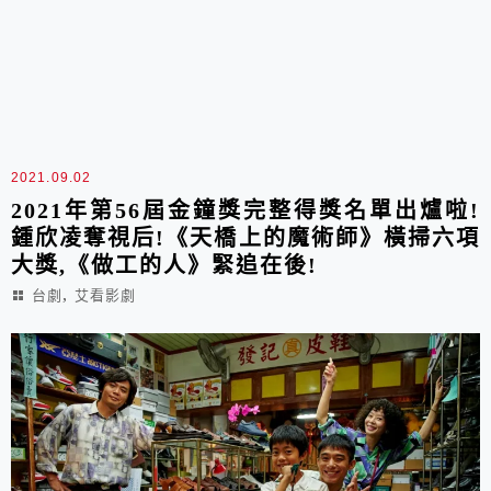
2021.09.02
2021年第56屆金鐘獎完整得獎名單出爐啦!
鍾欣凌奪視后!《天橋上的魔術師》橫掃六項
大獎,《做工的人》緊追在後!
,
台劇
艾看影劇