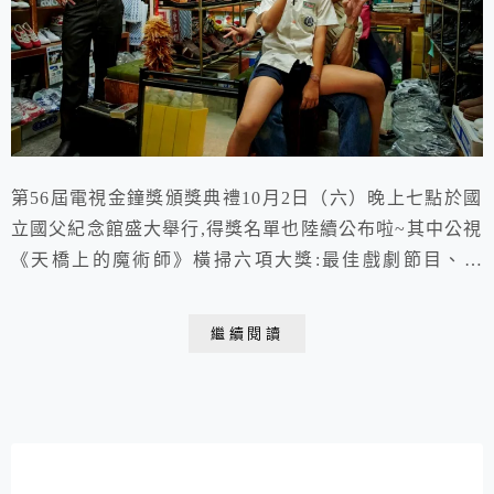
第56屆電視金鐘獎頒獎典禮10月2日（六）晚上七點於國
立國父紀念館盛大舉行,得獎名單也陸續公布啦~其中公視
《天橋上的魔術師》橫掃六項大獎:最佳戲劇節目、導
演、燈光、攝影、美術設計、最具潛力新人獎可說是最大
贏家!
繼續閱讀