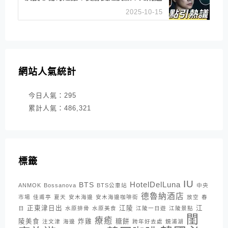
是私刑正義
2025-10-15
網站人氣統計
今日人氣：
295
累計人氣：
486,321
標籤
IU
HotelDelLuna
BTS
ANMOK
Bossanova
BTS公車站
中央
德魯納酒店
市場
佳甫亭
夏天
安木海邊
安木海邊咖啡街
放空
春
正東津日出
江陵
江
日
水原排骨
水原美食
江陵一日遊
江陵景點
閨
療癒
陵美食
炸雞
糖餅
注文津
海邊
跨年好去處
鏡浦湖