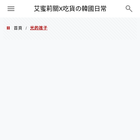
PXN
艾蜜莉關X吃貨の韓國日常
首頁
光的孩子
/
光的孩子