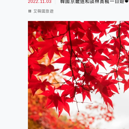
2022.11.03
韓國京畿道和談林賞楓一日遊🍁
艾韓國旅遊