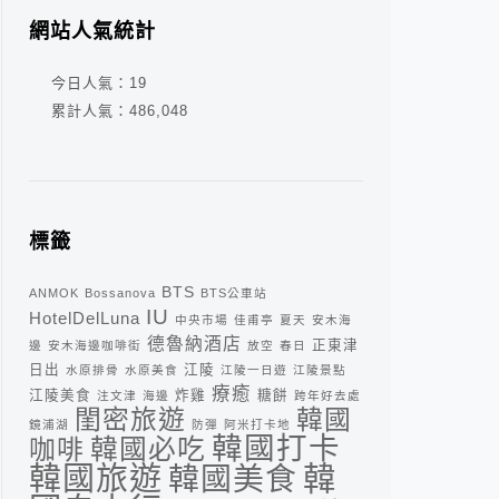
網站人氣統計
今日人氣：
19
累計人氣：
486,048
標籤
BTS
ANMOK
Bossanova
BTS公車站
IU
HotelDelLuna
中央市場
佳甫亭
夏天
安木海
德魯納酒店
正東津
邊
安木海邊咖啡街
放空
春日
日出
江陵
水原排骨
水原美食
江陵一日遊
江陵景點
療癒
江陵美食
炸雞
糖餅
注文津
海邊
跨年好去處
閨密旅遊
韓國
鏡浦湖
防彈
阿米打卡地
韓國打卡
咖啡
韓國必吃
韓
韓國旅遊
韓國美食