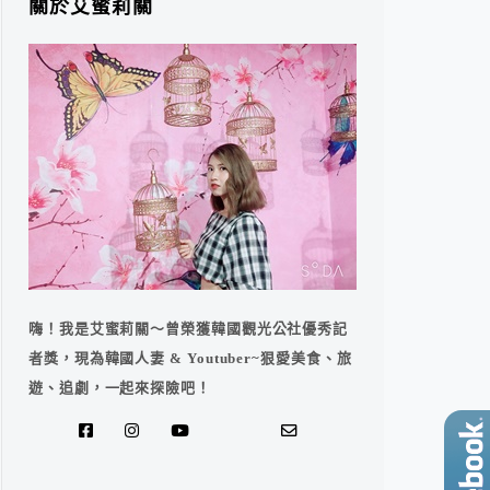
關於艾蜜莉關
嗨！我是艾蜜莉關～曾榮獲韓國觀光公社優秀記
者獎，現為韓國人妻 & Youtuber~狠愛美食、旅
遊、追劇，一起來探險吧！