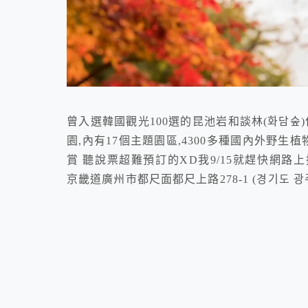
曾入選韓國觀光100選的昆池岩和談林(화담숲
園,內有17個主題園區,4300多種國內外野
賞 聽說票超難預訂的XD我9/15就趕快網路上搶票了XD 
京畿道廣州市都尺面都尺上路278-1 (경기도 광주시