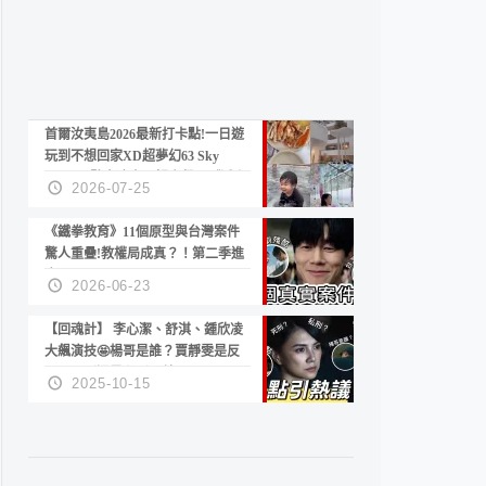
首爾汝夷島2026最新打卡點!一日遊
玩到不想回家XD超夢幻63 Sky
Picnic、鷺良津帝王蟹大餐、《淚之
2026-07-25
女王》拍攝地、漢江公園免費玩水
《鐵拳教育》11個原型與台灣案件
驚人重疊!教權局成真？！第二季進
度？😍
2026-06-23
【回魂計】 李心潔、舒淇、鍾欣凌
大飆演技🤩楊哥是誰？賈靜雯是反
派？死刑還是私刑正義
2025-10-15