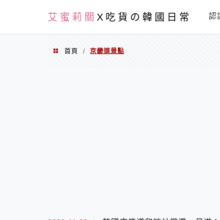
PXN
艾蜜莉關
X吃貨の韓國日常
認
首頁
京畿道景點
/
京畿道景點