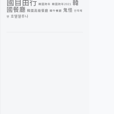
國自由行
韓
韓國跨年
韓國跨年2021
國餐廳
鬼怪
韓國高級餐廳
韓牛餐廳
안목해
호텔델루나
변