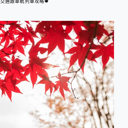
交通跟單軌列車攻略🍁