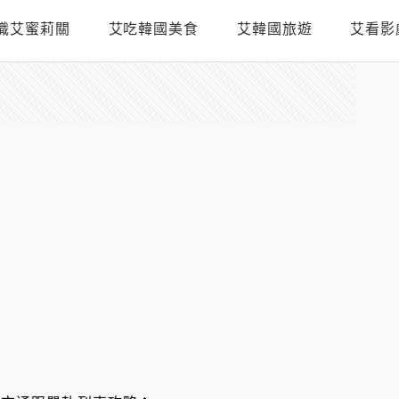
識艾蜜莉關
艾吃韓國美食
艾韓國旅遊
艾看影