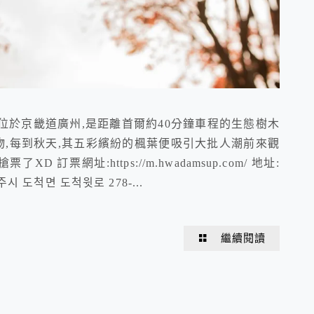
)位於京畿道廣州,是距離首爾約40分鐘車程的生態樹木
生植物,每到秋天,其五彩繽紛的楓葉便吸引大批人潮前來觀
訂票網址:https://m.hwadamsup.com/ 地址:
 도척면 도척윗로 278-...
繼續閱讀