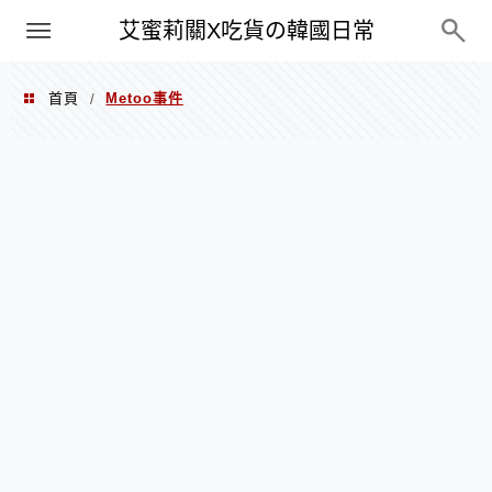
PXN
艾蜜莉關X吃貨の韓國日常
首頁
Metoo事件
/
Metoo事件