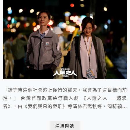
「請等待這個社會追上你們的那天，我會為了這目標而前
進。」 台灣首部政黨幕僚職人劇-《人選之人 — 造浪
者》，由《我們與惡的距離》導演林君陽執導，簡莉穎、
厭世姬編劇，集結了謝盈萱、王淨、黃健瑋、戴立忍、陳
姸霏等實力派演員同台飆戲。
繼續閱讀