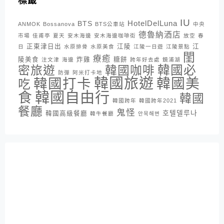
標籤
IU
HotelDelLuna
BTS
ANMOK
Bossanova
BTS公車站
中央
德魯納酒店
市場
佳甫亭
夏天
安木海邊
安木海邊咖啡街
放空
春
正東津日出
江陵
江
日
水原排骨
水原美食
江陵一日遊
江陵景點
閨
療癒
陵美食
炸雞
糖餅
注文津
海邊
跨年好去處
鏡浦湖
密旅遊
韓國咖啡
韓國必
防彈
阿米打卡地
韓國旅遊
韓國打卡
韓國美
吃
韓國自由行
食
韓國
韓國跨年
韓國跨年2021
餐廳
鬼怪
호텔델루나
韓國高級餐廳
韓牛餐廳
안목해변