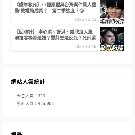
《鐵拳教育》11個原型與台灣案件驚人重
疊!教權局成真？！第二季進度？😍
2026-06-23
【回魂計】 李心潔、舒淇、鍾欣凌大飆
演技🤩楊哥是誰？賈靜雯是反派？死刑還
是私刑正義
2025-10-15
網站人氣統計
今日人氣：
323
累計人氣：
485,952