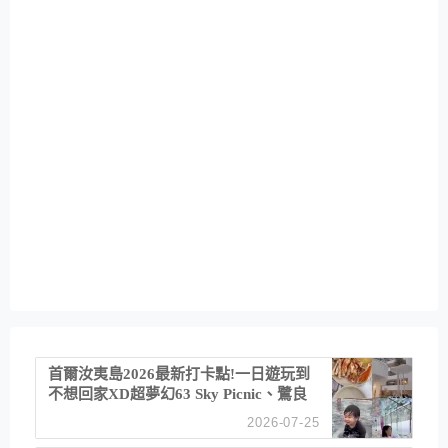
首爾汝夷島2026最新打卡點!一日遊玩到
不想回家XD超夢幻63 Sky Picnic、鷺良
津帝王蟹大餐、《淚之女王》拍攝地、漢
2026-07-25
江公園免費玩水