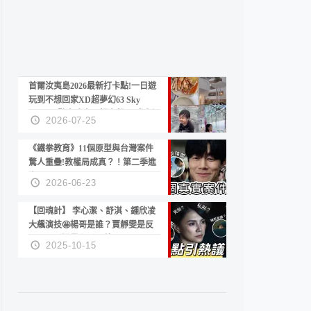
首爾汝夷島2026最新打卡點!一日遊
玩到不想回家XD超夢幻63 Sky
Picnic、鷺良津帝王蟹大餐、《淚之
2026-07-25
女王》拍攝地、漢江公園免費玩水
《鐵拳教育》11個原型與台灣案件
驚人重疊!教權局成真？！第二季進
度？😍
2026-06-23
【回魂計】 李心潔、舒淇、鍾欣凌
大飆演技🤩楊哥是誰？賈靜雯是反
派？死刑還是私刑正義
2025-10-15