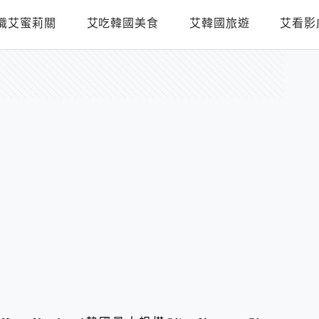
識艾蜜莉關
艾吃韓國美食
艾韓國旅遊
艾看影