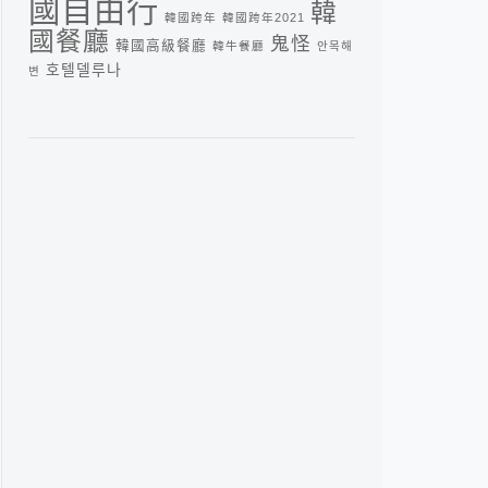
國自由行
韓
韓國跨年
韓國跨年2021
國餐廳
鬼怪
韓國高級餐廳
韓牛餐廳
안목해
호텔델루나
변