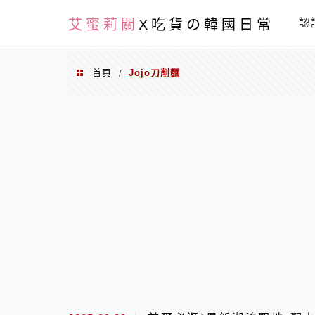
PXN
艾蜜莉關
X吃貨の韓國日常
認
首頁
Jojo刀削麵
/
Jojo刀削麵