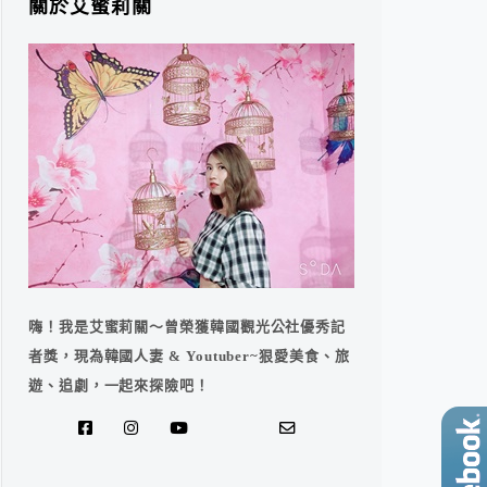
關於艾蜜莉關
嗨！我是艾蜜莉關～曾榮獲韓國觀光公社優秀記
者獎，現為韓國人妻 & Youtuber~狠愛美食、旅
遊、追劇，一起來探險吧！