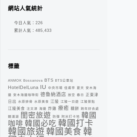
網站人氣統計
今日人氣：
226
累計人氣：
485,433
標籤
BTS
ANMOK
Bossanova
BTS公車站
IU
HotelDelLuna
中央市場
佳甫亭
夏天
安木海
德魯納酒店
正東津
邊
安木海邊咖啡街
放空
春日
日出
江陵
水原排骨
水原美食
江陵一日遊
江陵景點
療癒
江陵美食
炸雞
糖餅
注文津
海邊
跨年好去處
閨密旅遊
韓國
鏡浦湖
防彈
阿米打卡地
韓國打卡
咖啡
韓國必吃
韓
韓國旅遊
韓國美食