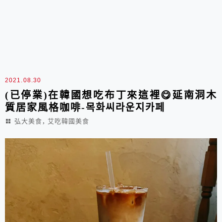
2021.08.30
(已停業)在韓國想吃布丁來這裡😋延南洞木
質居家風格咖啡-목화씨라운지카페
,
弘大美食
艾吃韓國美食