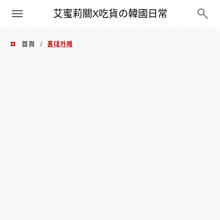
PXN
艾蜜莉關X吃貨の韓國日常
首頁
홍대카페
/
홍대카페