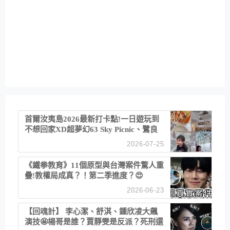
首爾汝夷島2026最新打卡點!一日遊玩到
不想回家XD超夢幻63 Sky Picnic、鷺良
津帝王蟹大餐、《淚之女王》拍攝地、漢
2026-07-25
江公園免費玩水
《鐵拳教育》11個原型與台灣案件驚人重
疊!教權局成真？！第二季進度？😍
2026-06-23
【回魂計】 李心潔、舒淇、鍾欣凌大飆
演技🤩楊哥是誰？賈靜雯是反派？死刑還