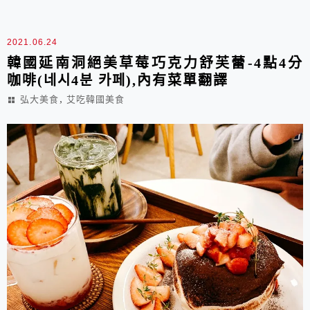
2021.06.24
韓國延南洞絕美草莓巧克力舒芙蕾-4點4分
咖啡(네시4분 카페),內有菜單翻譯
,
弘大美食
艾吃韓國美食