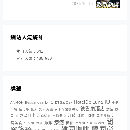
是私刑正義
2025-10-15
網站人氣統計
今日人氣：
342
累計人氣：
485,550
標籤
IU
HotelDelLuna
BTS
ANMOK
Bossanova
BTS公車站
中央
德魯納酒店
市場
佳甫亭
夏天
安木海邊
安木海邊咖啡街
放空
春
正東津日出
江陵
江
日
水原排骨
水原美食
江陵一日遊
江陵景點
閨
療癒
陵美食
炸雞
糖餅
注文津
海邊
跨年好去處
鏡浦湖
密旅遊
韓國咖啡
韓國必