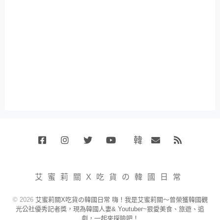
韓
Facebook
Instagram
Twitter
Youtube
國
Email
RSS
代
購
小
艾蜜莉關X吃貨の韓國日常
賣
場
© 2026
艾蜜莉關X吃貨の韓國日常 嗨！我是艾蜜莉關～曾榮獲韓國觀
光公社優秀記者獎，現為韓國人妻& Youtuber~狠愛美食、旅遊、追
劇，一起來探險吧！