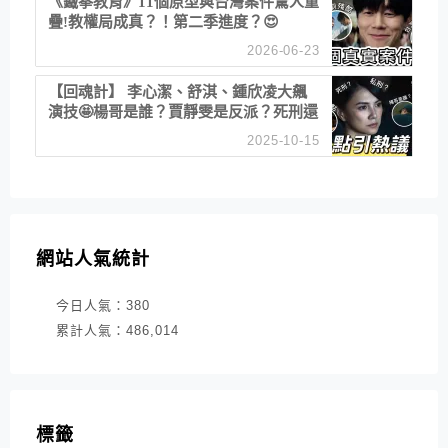
《鐵拳教育》11個原型與台灣案件驚人重
疊!教權局成真？！第二季進度？😍
2026-06-23
【回魂計】 李心潔、舒淇、鍾欣凌大飆
演技🤩楊哥是誰？賈靜雯是反派？死刑還
是私刑正義
2025-10-15
網站人氣統計
今日人氣：
380
累計人氣：
486,014
標籤