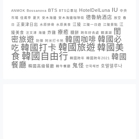
IU
HotelDelLuna
BTS
ANMOK
Bossanova
BTS公車站
中央
德魯納酒店
市場
佳甫亭
夏天
安木海邊
安木海邊咖啡街
放空
春
正東津日出
江陵
江
日
水原排骨
水原美食
江陵一日遊
江陵景點
閨
療癒
陵美食
炸雞
糖餅
注文津
海邊
跨年好去處
鏡浦湖
密旅遊
韓國咖啡
韓國必
防彈
阿米打卡地
韓國旅遊
韓國打卡
韓國美
吃
韓國自由行
食
韓國
韓國跨年
韓國跨年2021
餐廳
鬼怪
호텔델루나
韓國高級餐廳
韓牛餐廳
안목해변