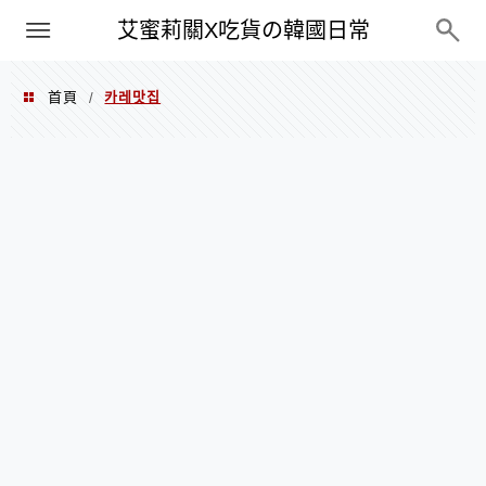
PXN
艾蜜莉關X吃貨の韓國日常
首頁
카레맛집
/
카레맛집