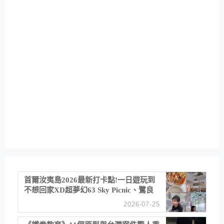
首爾汝夷島2026最新打卡點!一日遊玩到
不想回家XD超夢幻63 Sky Picnic、鷺良
津帝王蟹大餐、《淚之女王》拍攝地、漢
2026-07-25
江公園免費玩水