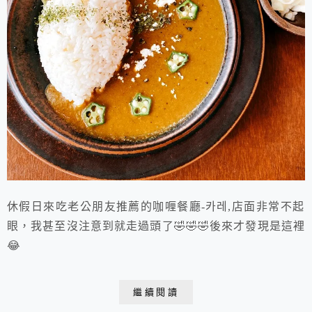
休假日來吃老公朋友推薦的咖喱餐廳-카레,店面非常不起
眼，我甚至沒注意到就走過頭了🤣🤣🤣後來才發現是這裡
😂
繼續閱讀