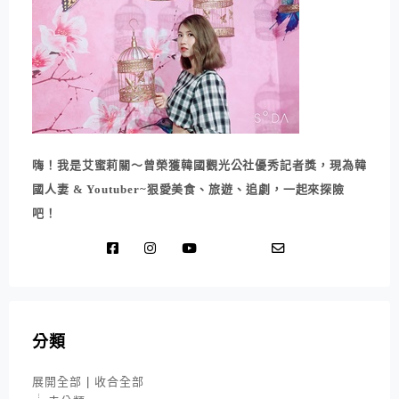
嗨！我是艾蜜莉關～曾榮獲韓國觀光公社優秀記者獎，現為韓
國人妻 & Youtuber~狠愛美食、旅遊、追劇，一起來探險
吧！
分類
展開全部
|
收合全部