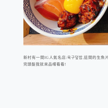
新村有一間IG人氣名店:육구덮밥,這間的生
完頭髮我就來品嚐看看!