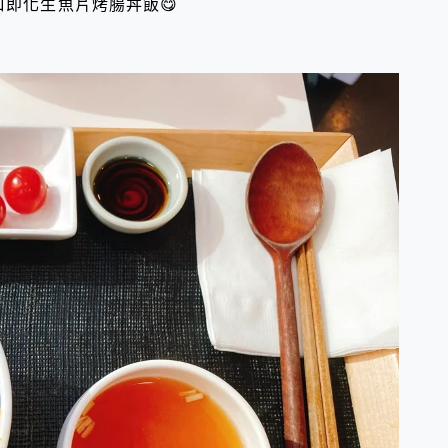
口即化生魚片烤腸丼飯😋