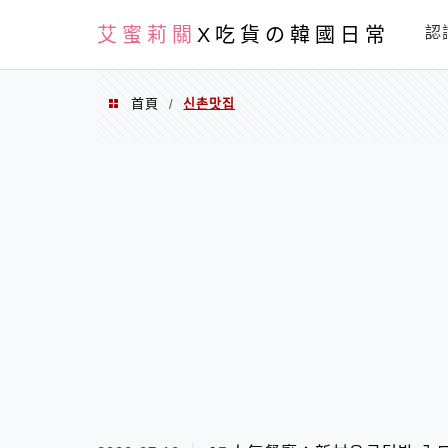
PXN
艾蜜莉關
X吃貨の韓國日常
認
首頁
신촌맛집
/
신촌맛집