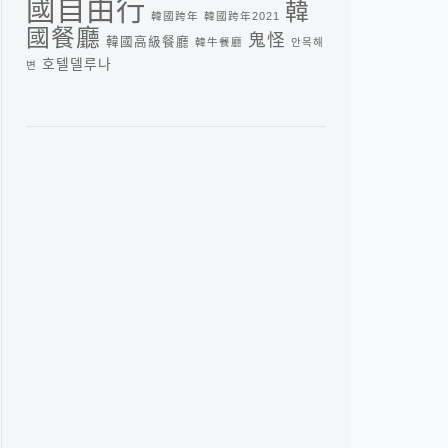
國自由行
韓
韓國跨年
韓國跨年2021
國餐廳
鬼怪
韓國高級餐廳
韓牛餐廳
안목해
호텔델루나
변