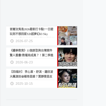
首爾汝夷島2026最新打卡點!一日遊
玩到不想回家XD超夢幻63 Sky
Picnic、鷺良津帝王蟹大餐、《淚之
2026-07-25
女王》拍攝地、漢江公園免費玩水
《鐵拳教育》11個原型與台灣案件
驚人重疊!教權局成真？！第二季進
度？😍
2026-06-23
【回魂計】 李心潔、舒淇、鍾欣凌
大飆演技🤩楊哥是誰？賈靜雯是反
派？死刑還是私刑正義
2025-10-15