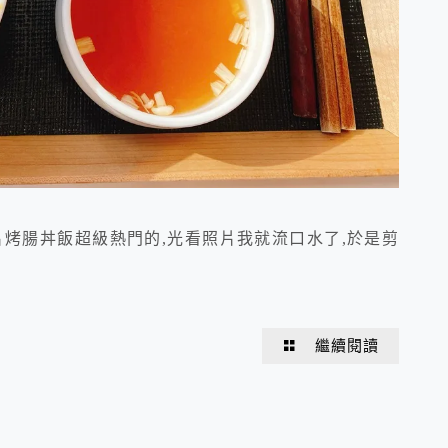
魚片烤腸丼飯超級熱門的,光看照片我就流口水了,於是剪
繼續閱讀