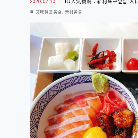
2020.07.10
IG人氣餐廳：新村육구덮밥-入
,
艾吃韓國美食
新村美食