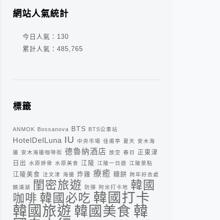
網站人氣統計
今日人氣：
130
累計人氣：
485,765
標籤
BTS
ANMOK
Bossanova
BTS公車站
IU
HotelDelLuna
中央市場
佳甫亭
夏天
安木海
德魯納酒店
正東津
邊
安木海邊咖啡街
放空
春日
日出
江陵
水原排骨
水原美食
江陵一日遊
江陵景點
療癒
江陵美食
炸雞
糖餅
注文津
海邊
跨年好去處
閨密旅遊
韓國
鏡浦湖
防彈
阿米打卡地
韓國打卡
咖啡
韓國必吃
韓
韓國旅遊
韓國美食