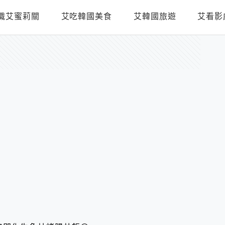
識艾蜜莉關
艾吃韓國美食
艾韓國旅遊
艾看影