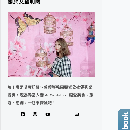
關於艾蜜莉關
嗨！我是艾蜜莉關～曾榮獲韓國觀光公社優秀記
者獎，現為韓國人妻 & Youtuber~狠愛美食、旅
遊、追劇，一起來探險吧！